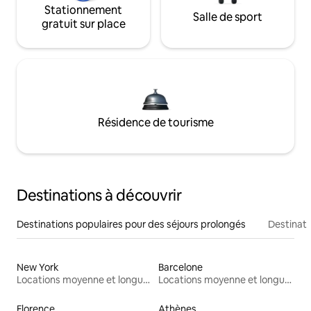
Stationnement
Salle de sport
gratuit sur place
Résidence de tourisme
Destinations à découvrir
Destinations populaires pour des séjours prolongés
Destinati
New York
Barcelone
Locations moyenne et longue durée
Locations moyenne et longue durée
Florence
Athènes