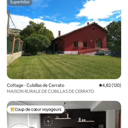
Superhôte
Superhôte
Cottage ⋅ Cubillas de Cerrato
Évaluation moy
4,82 (120)
MAISON RURALE DE CUBILLAS DE CERRATO
Coup de cœur voyageurs
Coups de cœur voyageurs les plus appréciés