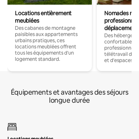
Locations entièrement
Nomades num
meublées
professionnel
déplacement
Des cabanes de montagne
paisibles aux appartements
Des hébergem
urbains pratiques, ces
confortables p
locations meublées offrent
professionnels
tous les équipements d'un
télétravail dis
logement standard.
et d'espaces de
Équipements et avantages des séjours
longue durée