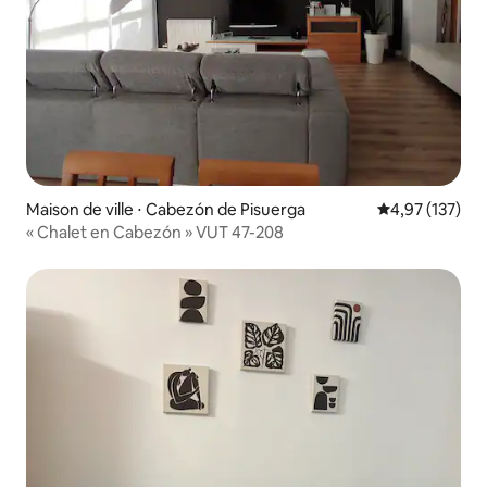
Maison de ville ⋅ Cabezón de Pisuerga
Évaluation moy
4,97 (137)
« Chalet en Cabezón » VUT 47-208