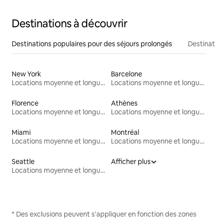
Destinations à découvrir
Destinations populaires pour des séjours prolongés
Destinati
New York
Barcelone
Locations moyenne et longue durée
Locations moyenne et longue durée
Florence
Athènes
Locations moyenne et longue durée
Locations moyenne et longue durée
Miami
Montréal
Locations moyenne et longue durée
Locations moyenne et longue durée
Seattle
Afficher plus
Locations moyenne et longue durée
* Des exclusions peuvent s'appliquer en fonction des zones