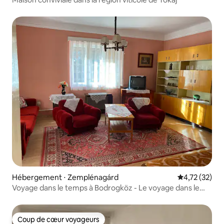
Hébergement ⋅ Zemplénagárd
Évaluation mo
4,72 (32)
Voyage dans le temps à Bodrogköz - Le voyage dans le
temps en Hongrie
Coup de cœur voyageurs
Coup de cœur voyageurs