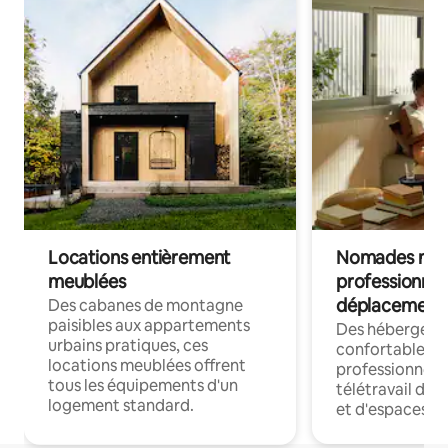
Locations entièrement
Nomades num
meublées
professionnel
déplacement
Des cabanes de montagne
paisibles aux appartements
Des hébergem
urbains pratiques, ces
confortables p
locations meublées offrent
professionnels
tous les équipements d'un
télétravail dis
logement standard.
et d'espaces de