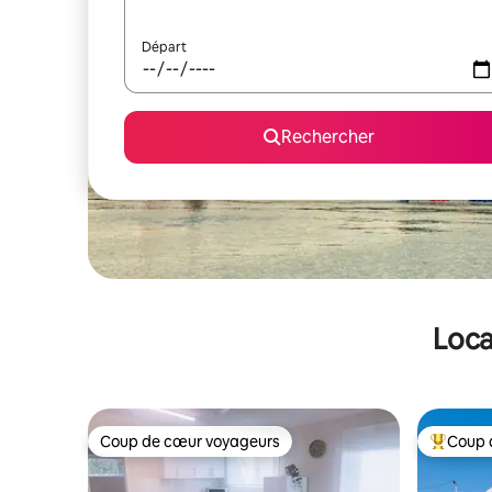
Départ
Rechercher
Loca
Coup de cœur voyageurs
Coup 
Coup de cœur voyageurs
Coups de