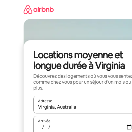
Aller
directement
au
contenu
Locations moyenne et
longue durée à Virginia
Découvrez des logements où vous vous sente
comme chez vous pour un séjour d'un mois ou
plus.
Adresse
Lorsque les résultats s'affichent, utilisez les flèc
Arrivée