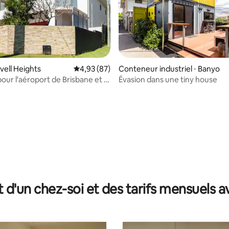
vell Heights
Évaluation moyenne sur la base de 87 commen
4,93 (87)
Conteneur industriel ⋅ Banyo
our l'aéroport de Brisbane et la
Évasion dans une tiny house
la base de 304 commentaires : 4,89 sur 5
risbane
t d'un chez-soi et des tarifs mensuels 