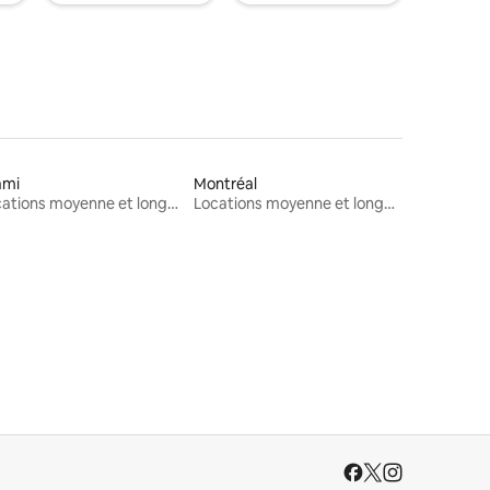
ami
Montréal
Locations moyenne et longue durée
Locations moyenne et longue durée