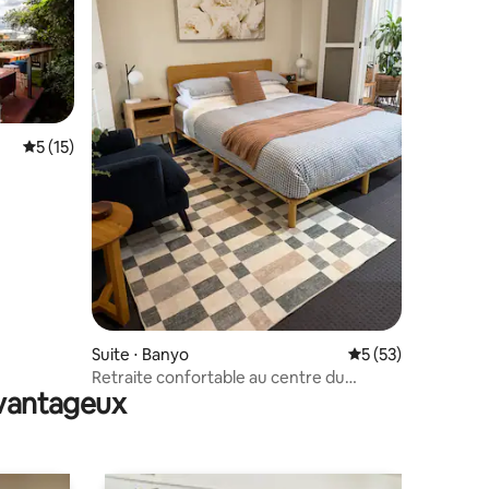
taires : 4,93 sur 5
Évaluation moyenne sur la base de 15 commentaires : 5 sur 5
5 (15)
Suite ⋅ Banyo
Évaluation moyenne
5 (53)
Retraite confortable au centre du
avantageux
divertissement et de l'aéroport