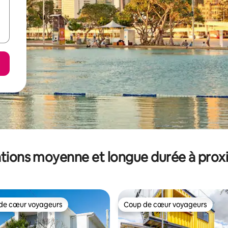
tions moyenne et longue durée à prox
de cœur voyageurs
Coup de cœur voyageurs
 cœur voyageurs les plus appréciés
Coup de cœur voyageurs