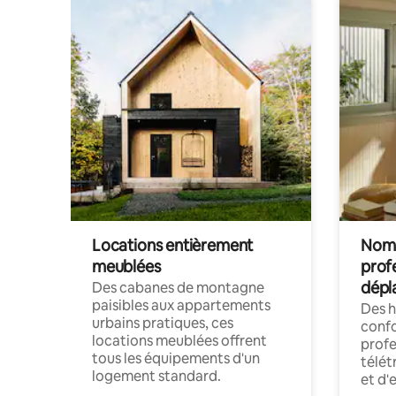
Locations entièrement
Noma
meublées
prof
dépl
Des cabanes de montagne
paisibles aux appartements
Des 
urbains pratiques, ces
confo
locations meublées offrent
profe
tous les équipements d'un
télét
logement standard.
et d'