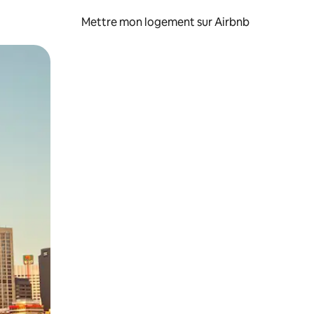
Mettre mon logement sur Airbnb
sant glisser.