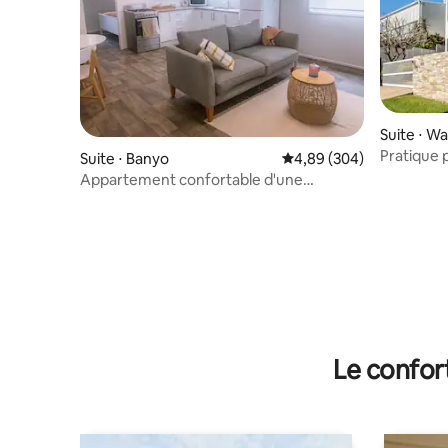
Suite ⋅ Wa
Pratique p
Suite ⋅ Banyo
Évaluation moyenne sur 
4,89 (304)
ville de B
Appartement confortable d'une
chambre près de l'aéroport.
Le confor