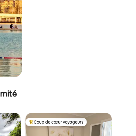
imité
Coup de cœur voyageurs
Coups de cœur voyageurs les plus appréciés