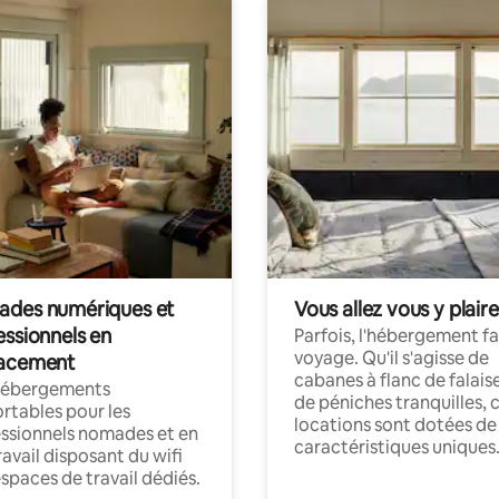
des numériques et
Vous allez vous y plaire
essionnels en
Parfois, l'hébergement fai
voyage. Qu'il s'agisse de
acement
cabanes à flanc de falais
hébergements
de péniches tranquilles, 
rtables pour les
locations sont dotées de
ssionnels nomades et en
caractéristiques uniques
ravail disposant du wifi
espaces de travail dédiés.