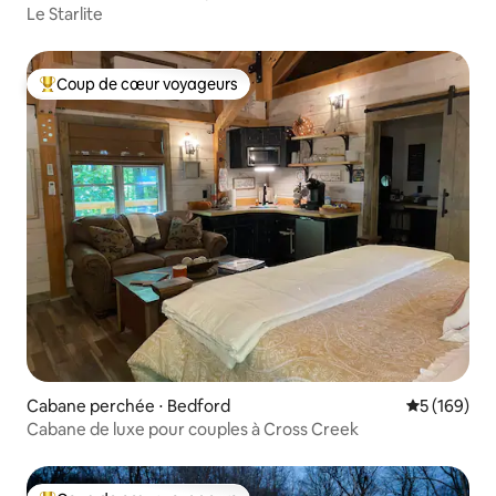
Le Starlite
Coup de cœur voyageurs
Coups de cœur voyageurs les plus appréciés
Cabane perchée ⋅ Bedford
Évaluation 
5 (169)
Cabane de luxe pour couples à Cross Creek