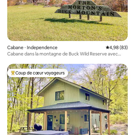
Cabane ⋅ Independence
Évaluation mo
4,98 (83)
Cabane dans la montagne de Buck Wild Reserve avec
VUE, 4x4 nécessaire
Coup de cœur voyageurs
Coups de cœur voyageurs les plus appréciés