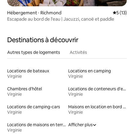
Hébergement ⋅ Richmond
Évaluation
5 (13)
Escapade au bord de l'eau | Jacuzzi, canoë et paddle
Destinations à découvrir
Autres types de logements
Activités
Locations de bateaux
Locations en camping
Virginie
Virginie
Chambres d'hôtel
Locations de conteneurs d'expédition
Virginie
Virginie
Locations de camping-cars
Maisons en location en bord de mer
Virginie
Virginie
Locations de maisons en terre
Afficher plus
Virginie