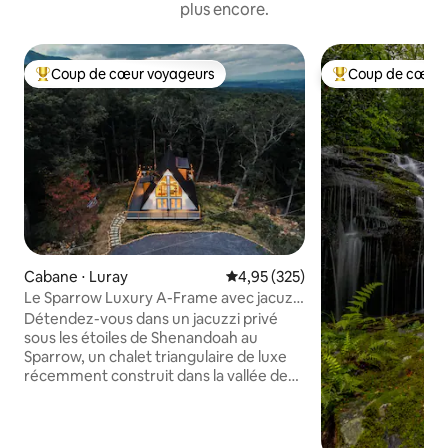
plus encore.
Coup de cœur voyageurs
Coup de cœur 
Coups de cœur voyageurs les plus appréciés
Coups de cœur vo
Cabane ⋅ Luray
Évaluation moyenne sur la base 
4,95 (325)
Le Sparrow Luxury A-Frame avec jacuzzi
à Shenandoah
Détendez-vous dans un jacuzzi privé
sous les étoiles de Shenandoah au
Sparrow, un chalet triangulaire de luxe
récemment construit dans la vallée de
Shenandoah en Virginie, à une courte
distance en voiture de Washington, DC.
Ce lieu de repos d'inspiration africaine