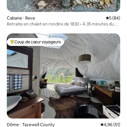
Cabane ⋅ Reva
Évaluation
5 (84)
Retraite en chalet en rondins de 1830 • À 35 minutes du
parc national de Shenandoah
Coup de cœur voyageurs
Coups de cœur voyageurs les plus appréciés
Dôme ⋅ Tazewell County
Évaluation mo
4,96 (51)