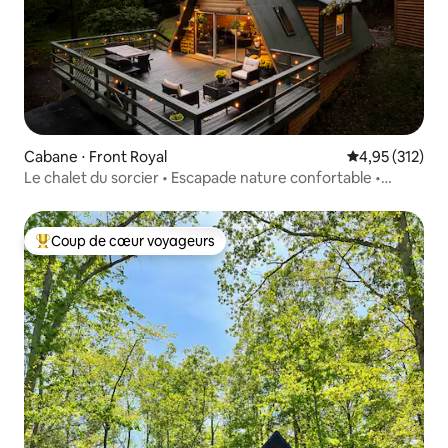
Cabane ⋅ Front Royal
Évaluation moy
4,95 (312)
Le chalet du sorcier • Escapade nature confortable •
Jacuzzi
Coup de cœur voyageurs
Coups de cœur voyageurs les plus appréciés