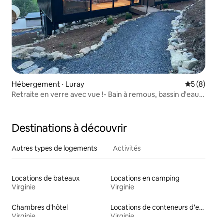
Hébergement ⋅ Luray
Évaluatio
5 (8)
Retraite en verre avec vue !- Bain à remous, bassin d'eau
froide, sauna
Destinations à découvrir
Autres types de logements
Activités
Locations de bateaux
Locations en camping
Virginie
Virginie
Chambres d'hôtel
Locations de conteneurs d'expédition
Virginie
Virginie