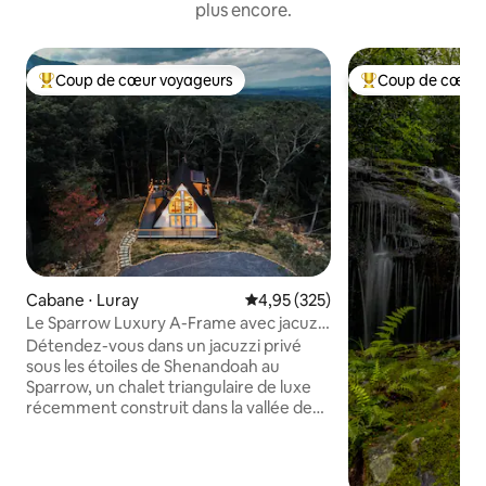
plus encore.
Coup de cœur voyageurs
Coup de cœur 
Coups de cœur voyageurs les plus appréciés
Coups de cœur vo
Cabane ⋅ Luray
Évaluation moyenne sur la base 
4,95 (325)
Le Sparrow Luxury A-Frame avec jacuzzi
à Shenandoah
Détendez-vous dans un jacuzzi privé
sous les étoiles de Shenandoah au
Sparrow, un chalet triangulaire de luxe
récemment construit dans la vallée de
Shenandoah en Virginie, à une courte
distance en voiture de Washington, DC.
Ce lieu de repos d'inspiration africaine