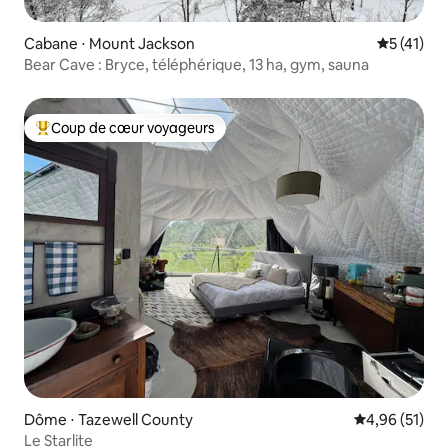
Cabane ⋅ Mount Jackson
Évaluation
5 (41)
Bear Cave : Bryce, téléphérique, 13 ha, gym, sauna
Coup de cœur voyageurs
Coups de cœur voyageurs les plus appréciés
Dôme ⋅ Tazewell County
Évaluation mo
4,96 (51)
Le Starlite