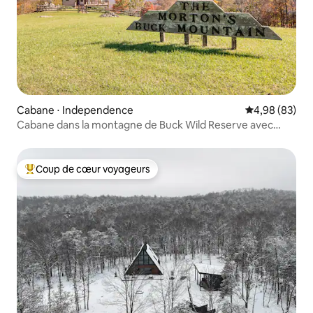
Cabane ⋅ Independence
Évaluation mo
4,98 (83)
Cabane dans la montagne de Buck Wild Reserve avec
VUE, 4x4 nécessaire
Coup de cœur voyageurs
Coups de cœur voyageurs les plus appréciés