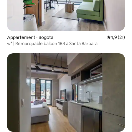
Appartement ⋅ Bogota
Évaluation m
4,9 (21)
w* | Remarquable balcon 1BR à Santa Barbara