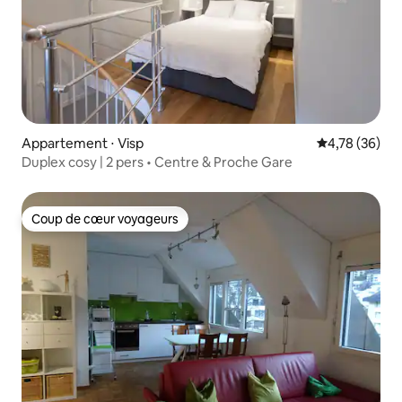
Appartement ⋅ Visp
Évaluation mo
4,78 (36)
Duplex cosy | 2 pers • Centre & Proche Gare
Coup de cœur voyageurs
Coup de cœur voyageurs