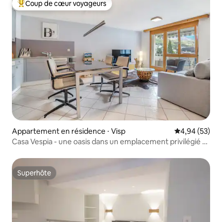
Coup de cœur voyageurs
Coups de cœur voyageurs les plus appréciés
Appartement en résidence ⋅ Visp
Évaluation mo
4,94 (53)
Casa Vespia - une oasis dans un emplacement privilégié à
Viège
Superhôte
Superhôte