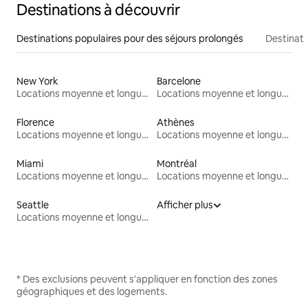
Destinations à découvrir
Destinations populaires pour des séjours prolongés
Destinati
New York
Barcelone
Locations moyenne et longue durée
Locations moyenne et longue durée
Florence
Athènes
Locations moyenne et longue durée
Locations moyenne et longue durée
Miami
Montréal
Locations moyenne et longue durée
Locations moyenne et longue durée
Seattle
Afficher plus
Locations moyenne et longue durée
* Des exclusions peuvent s'appliquer en fonction des zones
géographiques et des logements.