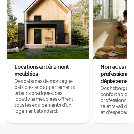
Locations entièrement
Nomades num
meublées
professionnel
déplacement
Des cabanes de montagne
paisibles aux appartements
Des hébergem
urbains pratiques, ces
confortables p
locations meublées offrent
professionnels
tous les équipements d'un
télétravail dis
logement standard.
et d'espaces de