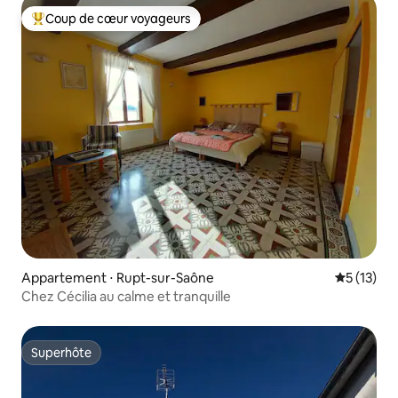
Coup de cœur voyageurs
Coups de cœur voyageurs les plus appréciés
Appartement ⋅ Rupt-sur-Saône
Évaluation
5 (13)
Chez Cécilia au calme et tranquille
Superhôte
Superhôte