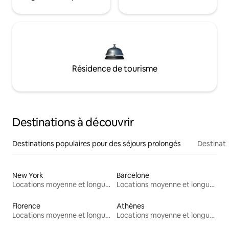
Résidence de tourisme
Destinations à découvrir
Destinations populaires pour des séjours prolongés
Destinati
New York
Barcelone
Locations moyenne et longue durée
Locations moyenne et longue durée
Florence
Athènes
Locations moyenne et longue durée
Locations moyenne et longue durée