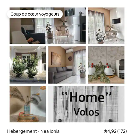
Coup de cœur voyageurs
Coup de cœur voyageurs
Hébergement ⋅ Nea Ionia
Évaluation moy
4,92 (172)