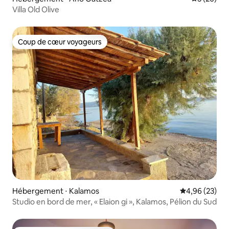
Villa Old Olive
Coup de cœur voyageurs
Coup de cœur voyageurs
Hébergement ⋅ Kalamos
Évaluation mo
4,96 (23)
Studio en bord de mer, « Elaion gi », Kalamos, Pélion du Sud