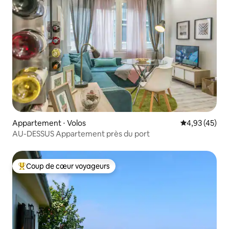
Appartement ⋅ Volos
Évaluation mo
4,93 (45)
AU-DESSUS Appartement près du port
Coup de cœur voyageurs
Coups de cœur voyageurs les plus appréciés