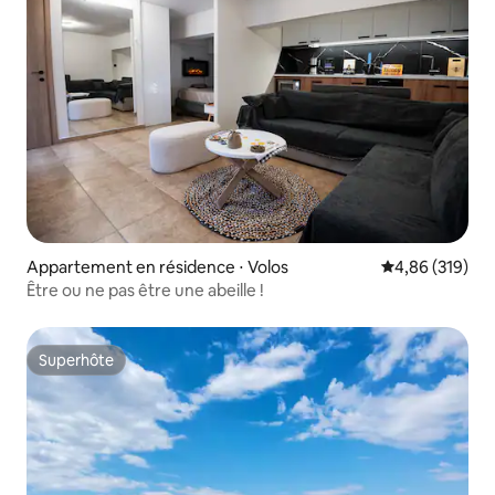
Appartement en résidence ⋅ Volos
Évaluation moy
4,86 (319)
Être ou ne pas être une abeille !
Superhôte
Superhôte