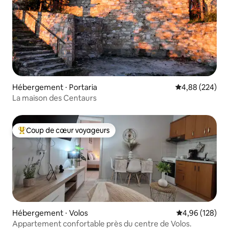
Hébergement ⋅ Portaria
Évaluation moy
4,88 (224)
La maison des Centaurs
Coup de cœur voyageurs
Coups de cœur voyageurs les plus appréciés
Hébergement ⋅ Volos
Évaluation moy
4,96 (128)
Appartement confortable près du centre de Volos.