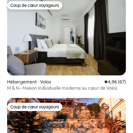
Coup de cœur voyageurs
Coup de cœur voyageurs
Hébergement ⋅ Volos
Évaluation mo
4,96 (67)
M & N~ Maison individuelle moderne au cœur de Volos
Coup de cœur voyageurs
Coup de cœur voyageurs