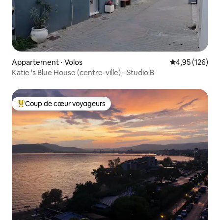
Appartement ⋅ Volos
Évaluation moy
4,95 (126)
Katie 's Blue House (centre-ville) - Studio B
Coup de cœur voyageurs
Coups de cœur voyageurs les plus appréciés