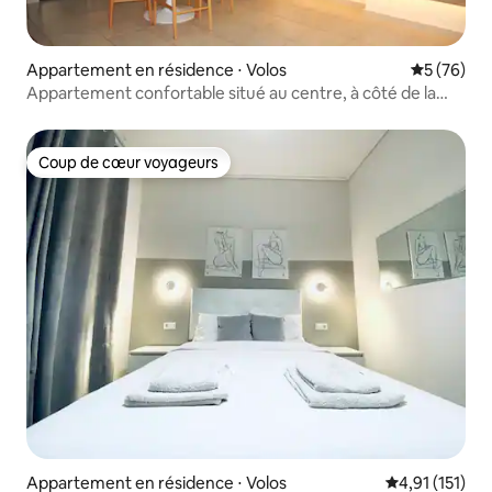
Appartement en résidence ⋅ Volos
Évaluation
5 (76)
Appartement confortable situé au centre, à côté de la
plage
Coup de cœur voyageurs
Coup de cœur voyageurs
Appartement en résidence ⋅ Volos
Évaluation mo
4,91 (151)