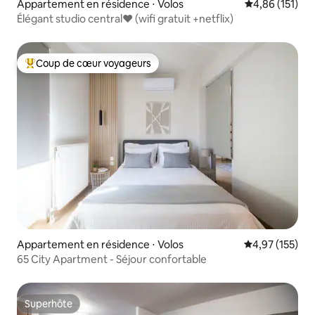
Appartement en résidence ⋅ Volos
Évaluation moy
4,86 (151)
Élégant studio central❤ (wifi gratuit +netflix)
Coup de cœur voyageurs
Coups de cœur voyageurs les plus appréciés
Appartement en résidence ⋅ Volos
Évaluation moy
4,97 (155)
65 City Apartment - Séjour confortable
Superhôte
Superhôte