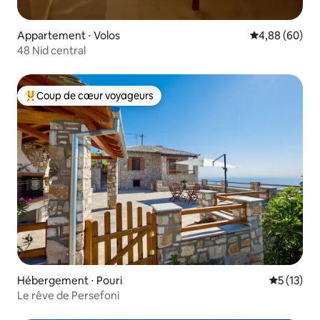
Appartement ⋅ Volos
Évaluation mo
4,88 (60)
48 Nid central
Coup de cœur voyageurs
Coups de cœur voyageurs les plus appréciés
Hébergement ⋅ Pouri
Évaluation
5 (13)
Le rêve de Persefoni