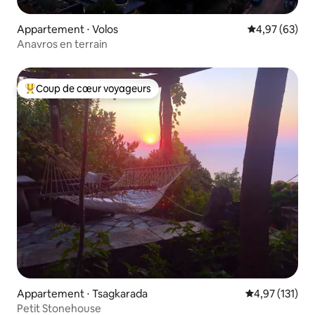
Appartement ⋅ Volos
Évaluation mo
4,97 (63)
Anavros en terrain
Coup de cœur voyageurs
Coups de cœur voyageurs les plus appréciés
Appartement ⋅ Tsagkarada
Évaluation moy
4,97 (131)
Petit Stonehouse