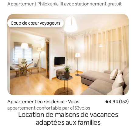
Appartement Philoxenia III avec stationnement gratuit
Coup de cœur voyageurs
Coup de cœur voyageurs
Appartement en résidence ⋅ Volos
Évaluation moy
4,94 (152)
appartement confortable par c153volos
Location de maisons de vacances
adaptées aux familles