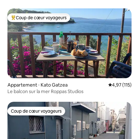
Coup de cœur voyageurs
Coups de cœur voyageurs les plus appréciés
Appartement ⋅ Kato Gatzea
Évaluation moy
4,97 (115)
Le balcon sur la mer Roppas Studios
Coup de cœur voyageurs
Coup de cœur voyageurs