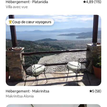
Hébergement ⋅ Platanidia
Évaluation moy
4,89 (115)
Villa avec vue
Coup de cœur voyageurs
Coups de cœur voyageurs les plus appréciés
Hébergement ⋅ Makrinitsa
Évaluation
5 (58)
Makrinitsa Alonia