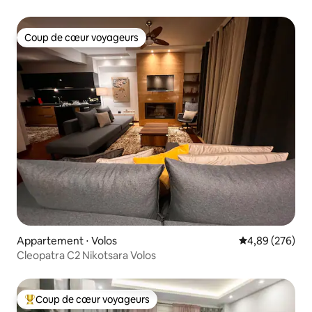
Coup de cœur voyageurs
Coup de cœur voyageurs
Appartement ⋅ Volos
Évaluation moy
4,89 (276)
Cleopatra C2 Nikotsara Volos
Coup de cœur voyageurs
Coups de cœur voyageurs les plus appréciés