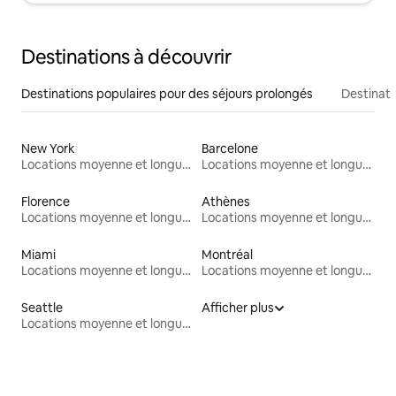
Destinations à découvrir
Destinations populaires pour des séjours prolongés
Destinati
New York
Barcelone
Locations moyenne et longue durée
Locations moyenne et longue durée
Florence
Athènes
Locations moyenne et longue durée
Locations moyenne et longue durée
Miami
Montréal
Locations moyenne et longue durée
Locations moyenne et longue durée
Seattle
Afficher plus
Locations moyenne et longue durée