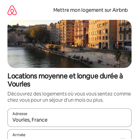
Aller
directement
Mettre mon logement sur Airbnb
au
contenu
Locations moyenne et longue durée à
Vourles
Découvrez des logements où vous vous sentez comme
chez vous pour un séjour d'un mois ou plus.
Adresse
Lorsque les résultats s'affichent, utilisez les flèches vers le hau
Arrivée