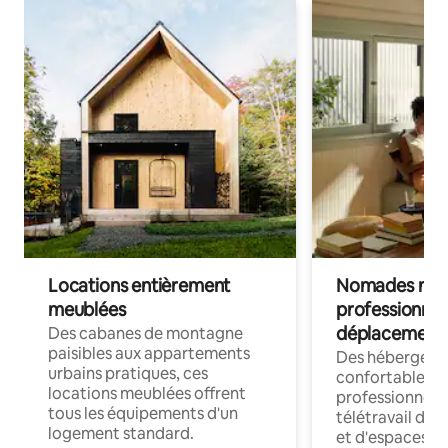
Locations entièrement
Nomades num
meublées
professionnel
déplacement
Des cabanes de montagne
paisibles aux appartements
Des hébergem
urbains pratiques, ces
confortables p
locations meublées offrent
professionnels
tous les équipements d'un
télétravail dis
logement standard.
et d'espaces de