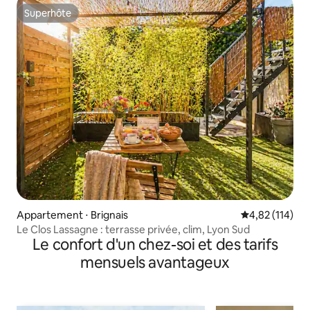
Superhôte
Superhôte
Appartement ⋅ Brignais
Évaluation moy
4,82 (114)
Le Clos Lassagne : terrasse privée, clim, Lyon Sud
Le confort d'un chez-soi et des tarifs
mensuels avantageux