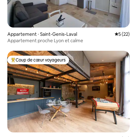
Appartement ⋅ Saint-Genis-Laval
Évaluation
5 (22)
Appartement proche Lyon et calme
Coup de cœur voyageurs
Coups de cœur voyageurs les plus appréciés