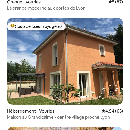
Grange ⋅ Vourles
Évaluation
5 (87)
La grange moderne aux portes de Lyon
Coup de cœur voyageurs
Coups de cœur voyageurs les plus appréciés
Hébergement ⋅ Vourles
Évaluation mo
4,94 (65)
Maison au Grand calme - centre village proche Lyon