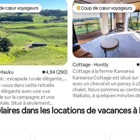
de cœur voyageurs
Coup de cœur voyageurs
 cœur voyageurs les plus appréciés
Coups de cœur voyageurs les p
Cottage ⋅ Huntly
É
Cottage à la ferme Karearea
la base de 138 commentaires : 4,96 sur 5
 Mauku
Évaluation moyenne sur la base de 290 commen
4,94 (290)
Karearea Cottage est situé sur
ic : escapade rurale élégante,
avec un cheval et un poney à c
imité
vous dans cette retraite
chalet. Nous sommes au centr
et élégante avec une vue
Waikato, à quelques minutes de
e sur la campagne et une
Waikato Expressway/SH1 - à en
 à seulement
heure de route d'Auckland, des
ires dans les locations de vacances à 
s de l'aéroport d'Auckland, à
de surf/pêche de la côte oues
 du quartier des affaires et à
Raglan, à 90 minutes des belles
 de Pukekohe, il est idéal pour
renommée mondiale de Corom
 la ville ou profiter d'un début
la côte est, à quelques minutes
fin de séjour reposant en
voiture des sentiers de randon
 À proximité des