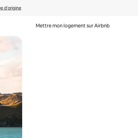
ue d'origine
Mettre mon logement sur Airbnb
sant glisser.