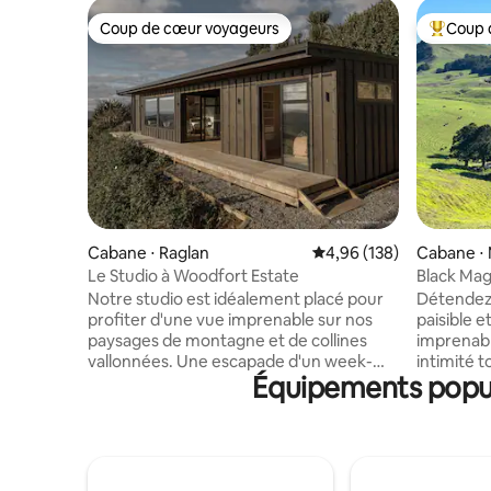
Coup de cœur voyageurs
Coup 
Coup de cœur voyageurs
Coups de
Cabane ⋅ Raglan
Évaluation moyenne sur 
4,96 (138)
Cabane ⋅
Le Studio à Woodfort Estate
Black Mag
vue et int
Notre studio est idéalement placé pour
Détendez-
profiter d'une vue imprenable sur nos
paisible 
paysages de montagne et de collines
imprenabl
vallonnées. Une escapade d'un week-
intimité totale. Situé
Équipements popula
end ou une retraite plus longue sera
40 minute
récompensée par l'intimité et la paix
50 minutes
pour se détendre à l'intérieur ou sur le
10 minutes
patio spacieux qui capte le soleil de
échapper à
l'après-midi et les couchers de soleil
ou d'une 
incroyables ! La chambre principale est
Nouvelle-Zélande.