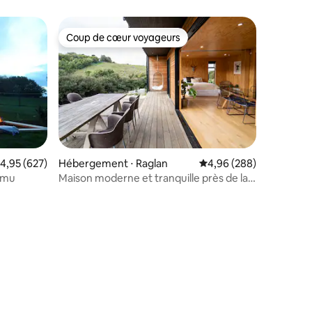
Coup de cœur voyageurs
Coup de cœur voyageurs
taires : 4,98 sur 5
valuation moyenne sur la base de 627 commentaires : 4,95 sur 5
4,95 (627)
Hébergement ⋅ Raglan
Évaluation moyenne sur
4,96 (288)
Rimu
Maison moderne et tranquille près de la
plage