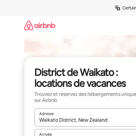
Aller
Certai
directement
au
contenu
District de Waikato :
locations de vacances
Trouvez et réservez des hébergements uniqu
sur Airbnb
Adresse
Lorsque les résultats s'affichent, utilisez les flèc
Arrivée