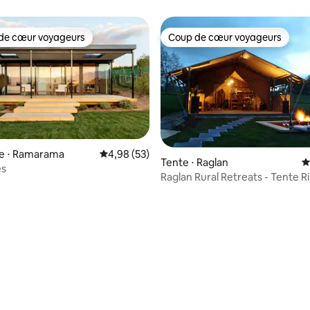
de cœur voyageurs
Coup de cœur voyageurs
 cœur voyageurs les plus appréciés
Coup de cœur voyageurs
se ⋅ Ramarama
Évaluation moyenne sur la base de 53 commen
4,98 (53)
Tente ⋅ Raglan
É
es
Raglan Rural Retreats - Tente 