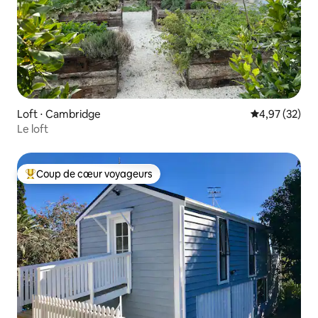
Loft ⋅ Cambridge
Évaluation mo
4,97 (32)
Le loft
Coup de cœur voyageurs
Coups de cœur voyageurs les plus appréciés