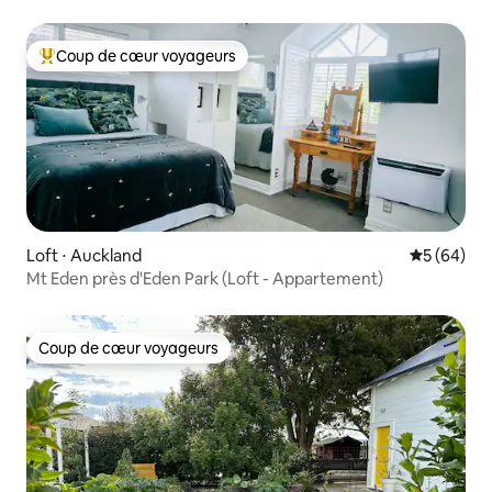
Coup de cœur voyageurs
Coups de cœur voyageurs les plus appréciés
Loft ⋅ Auckland
Évaluation
5 (64)
Mt Eden près d'Eden Park (Loft - Appartement)
Coup de cœur voyageurs
Coup de cœur voyageurs