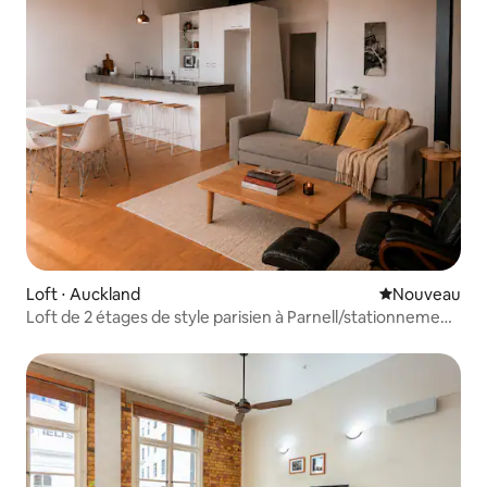
Loft ⋅ Auckland
Nouvel hébe
Nouveau
Loft de 2 étages de style parisien à Parnell/stationnement
gratuit