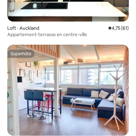
Loft ⋅ Auckland
Évaluation mo
4,75 (61)
Appartement-terrasse en centre-ville
Superhôte
Superhôte