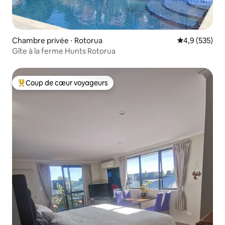
Chambre privée ⋅ Rotorua
Évaluation mo
4,9 (535)
Gîte à la ferme Hunts Rotorua
Coup de cœur voyageurs
Coups de cœur voyageurs les plus appréciés