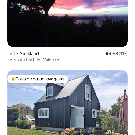
Loft ⋅ Auckland
Évaluation moy
4,93 (113)
Le Nikau Loft Île Waiheke
Coup de cœur voyageurs
Coups de cœur voyageurs les plus appréciés