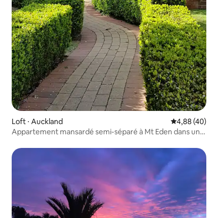
Loft ⋅ Auckland
Évaluation mo
4,88 (40)
Appartement mansardé semi-séparé à Mt Eden dans une
maison patrimoniale