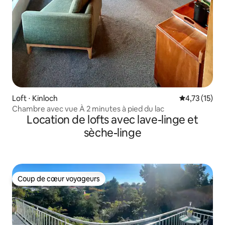
Loft ⋅ Kinloch
Évaluation mo
4,73 (15)
Chambre avec vue À 2 minutes à pied du lac
Location de lofts avec lave-linge et
sèche-linge
Coup de cœur voyageurs
Coup de cœur voyageurs