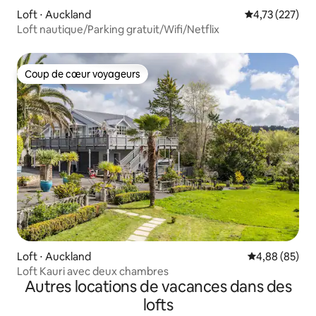
Loft ⋅ Auckland
Évaluation moy
4,73 (227)
Loft nautique/Parking gratuit/Wifi/Netflix
Coup de cœur voyageurs
Coup de cœur voyageurs
Loft ⋅ Auckland
Évaluation mo
4,88 (85)
Loft Kauri avec deux chambres
Autres locations de vacances dans des
lofts