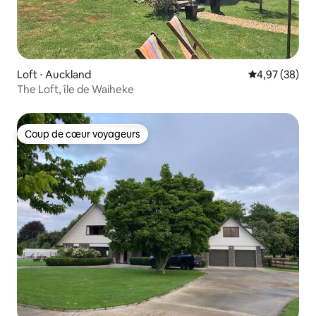
Loft ⋅ Auckland
Évaluation mo
4,97 (38)
The Loft, île de Waiheke
Coup de cœur voyageurs
Coup de cœur voyageurs