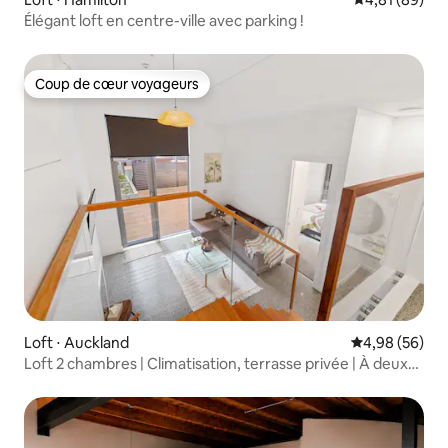
Élégant loft en centre-ville avec parking !
Coup de cœur voyageurs
Coup de cœur voyageurs
Loft ⋅ Auckland
Évaluation mo
4,98 (56)
Loft 2 chambres | Climatisation, terrasse privée | À deux
pas de la ville