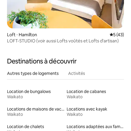
Loft ⋅ Hamilton
Évaluation
5 (43)
LOFT-STUDIO (voir aussi Lofts voûtés et Lofts d'artisan)
Destinations à découvrir
Autres types de logements
Activités
Location de bungalows
Location de cabanes
Waikato
Waikato
Locations de maisons de vacances
Locations avec kayak
Waikato
Waikato
Location de chalets
Locations adaptées aux familles