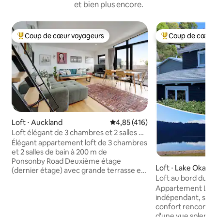
et bien plus encore.
Coup de cœur voyageurs
Coup de cœur 
Coups de cœur voyageurs les plus appréciés
Coups de cœur vo
Loft ⋅ Auckland
Évaluation moyenne sur la base 
4,85 (416)
Loft élégant de 3 chambres et 2 salles de
bain à quelques minutes de
Élégant appartement loft de 3 chambres
Ponsonby Road
et 2 salles de bain à 200 m de
Ponsonby Road Deuxième étage
Loft ⋅ Lake Okare
(dernier étage) avec grande terrasse et
Loft au bord du la
vue imprenable sur le soleil et les
bord du lac
Appartement Loft É
environs. Il y a également un excellent
indépendant, sur 2
espace avec un projecteur de films en
confort rencontre 
mezzanine. Aménagement spacieux de
d'une vue splendid
110 m² + terrasse. Les équipements