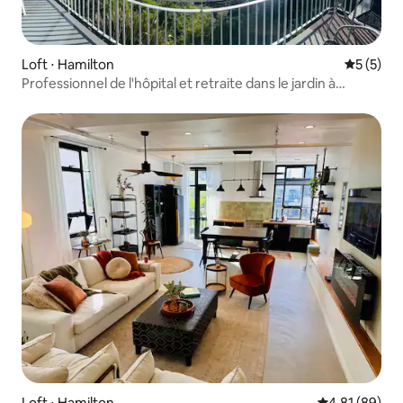
Loft ⋅ Hamilton
Évaluatio
5 (5)
Professionnel de l'hôpital et retraite dans le jardin à
Hamilton
Loft ⋅ Hamilton
Évaluation mo
4,81 (89)