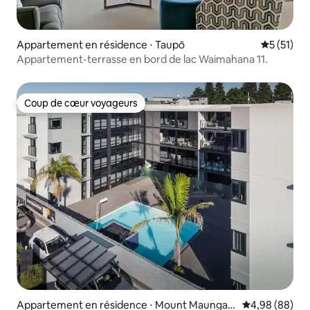
Appartement en résidence ⋅ Taupō
Évaluation
5 (51)
Appartement-terrasse en bord de lac Waimahana 11.
Coup de cœur voyageurs
Coup de cœur voyageurs
Appartement en résidence ⋅ Mount Maungan
Évaluation mo
4,98 (88)