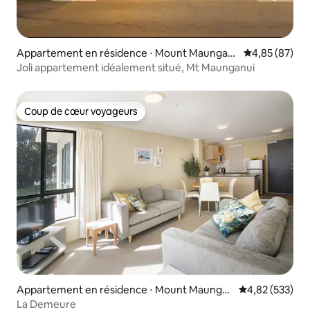
Appartement en résidence ⋅ Mount Maungan
Évaluation mo
4,85 (87)
ui
Joli appartement idéalement situé, Mt Maunganui
Coup de cœur voyageurs
Coup de cœur voyageurs
Appartement en résidence ⋅ Mount Maunga
Évaluation moy
4,82 (533)
nui
La Demeure