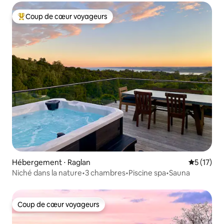
Coup de cœur voyageurs
Coups de cœur voyageurs les plus appréciés
Hébergement ⋅ Raglan
Évaluation
5 (17)
Niché dans la nature•3 chambres•Piscine spa•Sauna
Coup de cœur voyageurs
Coup de cœur voyageurs