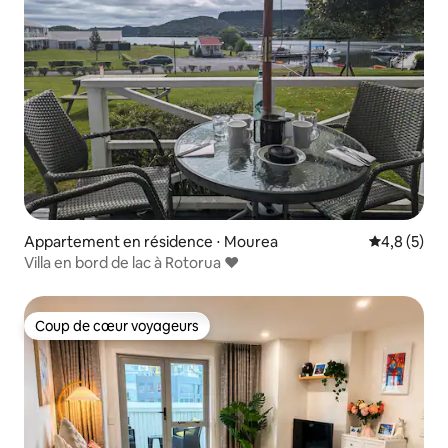
Appartement en résidence ⋅ Mourea
Évaluation 
4,8 (5)
Villa en bord de lac à Rotorua ❤️
Coup de cœur voyageurs
Coup de cœur voyageurs