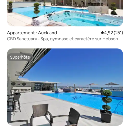
Appartement ⋅ Auckland
Évaluation moy
4,92 (251)
CBD Sanctuary - Spa, gymnase et caractère sur Hobson
Superhôte
Superhôte