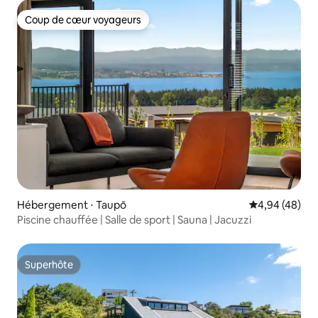
Coup de cœur voyageurs
Coup de cœur voyageurs
Hébergement ⋅ Taupō
Évaluation mo
4,94 (48)
Piscine chauffée | Salle de sport | Sauna | Jacuzzi
Superhôte
Superhôte