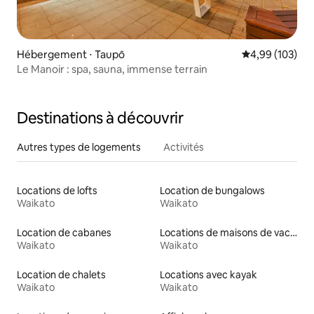
Hébergement ⋅ Taupō
Évaluation moy
4,99 (103)
Le Manoir : spa, sauna, immense terrain
Destinations à découvrir
Autres types de logements
Activités
Locations de lofts
Location de bungalows
Waikato
Waikato
Location de cabanes
Locations de maisons de vacances
Waikato
Waikato
Location de chalets
Locations avec kayak
Waikato
Waikato