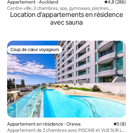
Appartement ⋅ Auckland
Évaluation mo
4,8 (286)
Centre-ville, 2 chambres, spa, gymnases, piscines,
Location d'appartements en résidence
emplacement +
avec sauna
Coup de cœur voyageurs
Coup de cœur voyageurs
Appartement en résidence ⋅ Orewa
Évaluatio
5 (8)
Appartement de 2 chambres avec PISCINE et VUE SUR LA