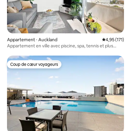
Appartement ⋅ Auckland
Évaluation moy
4,95 (171)
Appartement en ville avec piscine, spa, tennis et plus
encore.
Coup de cœur voyageurs
Coup de cœur voyageurs