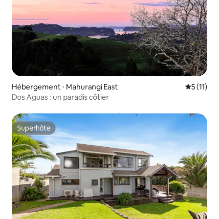
Hébergement ⋅ Mahurangi East
Évaluatio
5 (11)
Dos Aguas : un paradis côtier
Superhôte
Superhôte