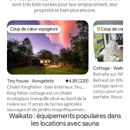
sont très bien notées pour leur emplacement, leur
propreté et bien plus encore.
Coup de cœur voyageurs
Coup de cœur 
Coup de cœur voyageurs
Coups de cœur vo
Cottage ⋅ Waitoki
Retraite sur Whitehills C
romantique
Retreat on Whitehi
Tiny house ⋅ Aongatete
Évaluation moyenne sur la base 
4,85 (220)
cottage que nous
Chalet Kingfisher : bain extérieur, feu,
conçu pour une e
sauna
King fisher cottage est un chalet
parfaite. Nous avon
écologique tranquille situé au bord de la
pour le vin et les
rivière sur 11 acres de terres agricoles
regarder les super
sauvages et de jardins magnifiquement
de la campagne, u
Waikato : équipements populaires dans
paysagers qui offrent une intimité
un spa de luxe et 
totale. Le chalet dispose d'une salle de
les locations avec sauna
Luxe, confortable
bain semi-extérieure pour se baigner
seulement 30 minu