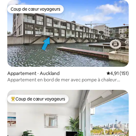
Coup de cœur voyageurs
Coup de cœur voyageurs
Appartement ⋅ Auckland
Évaluation mo
4,91 (151)
Appartement en bord de mer avec pompe à chaleur
Viaduct Harbour
Coup de cœur voyageurs
Coups de cœur voyageurs les plus appréciés