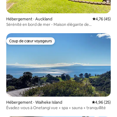
Hébergement ⋅ Auckland
Évaluation mo
4,76 (45)
Sérénité en bord de mer - Maison élégante de
4 chambres
Coup de cœur voyageurs
Coup de cœur voyageurs
Hébergement ⋅ Waiheke Island
Évaluation mo
4,96 (25)
Évadez-vous à Onetangi vue + spa + sauna + tranquillité