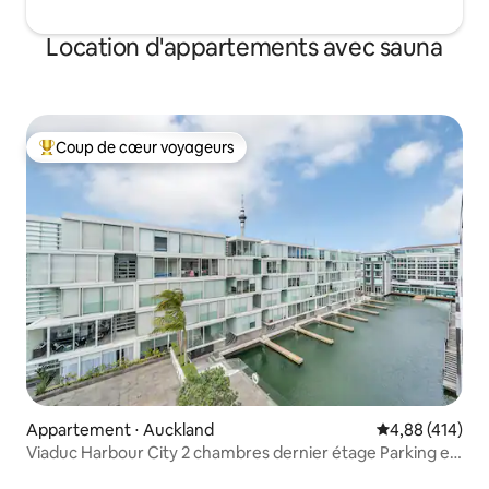
Location d'appartements avec sauna
Coup de cœur voyageurs
Coups de cœur voyageurs les plus appréciés
Appartement ⋅ Auckland
Évaluation moy
4,88 (414)
Viaduc Harbour City 2 chambres dernier étage Parking et
piscine