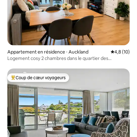
Appartement en résidence ⋅ Auckland
Évaluation m
4,8 (10)
Logement cosy 2 chambres dans le quartier des
affaires | Idéal pour les familles | Vues sur la ville
Coup de cœur voyageurs
Coups de cœur voyageurs les plus appréciés