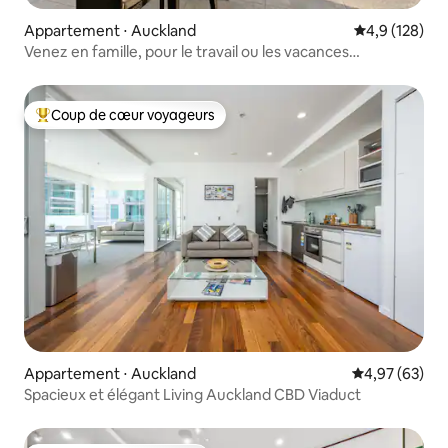
Appartement ⋅ Auckland
Évaluation mo
4,9 (128)
Venez en famille, pour le travail ou les vacances
(commodités du complexe hôtelier)
Coup de cœur voyageurs
Coups de cœur voyageurs les plus appréciés
Appartement ⋅ Auckland
Évaluation mo
4,97 (63)
Spacieux et élégant Living Auckland CBD Viaduct