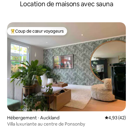
Location de maisons avec sauna
Coup de cœur voyageurs
Coups de cœur voyageurs les plus appréciés
Hébergement ⋅ Auckland
Évaluation mo
4,93 (42)
Villa luxuriante au centre de Ponsonby