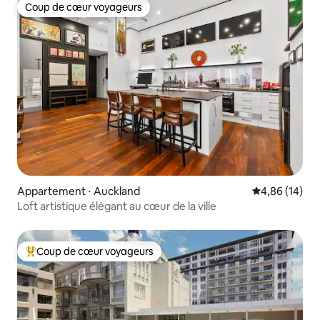
Coup de cœur voyageurs
Coup de cœur voyageurs
Appartement ⋅ Auckland
Évaluation mo
4,86 (14)
Loft artistique élégant au cœur de la ville
Coup de cœur voyageurs
Coups de cœur voyageurs les plus appréciés