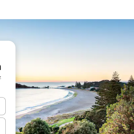
a
z
hes vers le haut et vers le bas pour les parcourir ou en appuyant et en fai