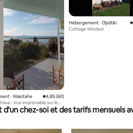
Hébergement ⋅ Ōpōtiki
É
Cottage Windsor
 la base de 176 commentaires : 4,87 sur 5
ent ⋅ Waiotahe
Évaluation moyenne sur la base de 60 commen
4,85 (60)
hiwa - Vue imprenable sur le
t d'un chez-soi et des tarifs mensuels 
iwa