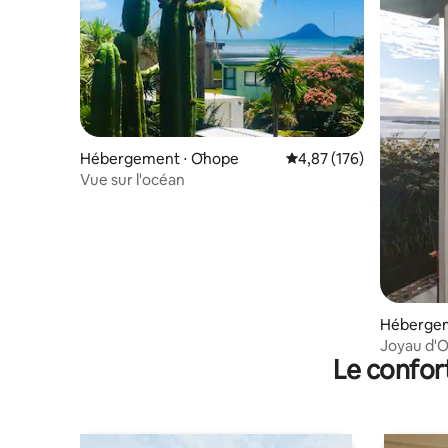
Hébergement ⋅ Ōhope
Évaluation moyenne sur
4,87 (176)
Vue sur l'océan
Hébergem
Joyau d'O
Le confor
port d'Oh