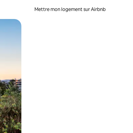
Mettre mon logement sur Airbnb
sant glisser.