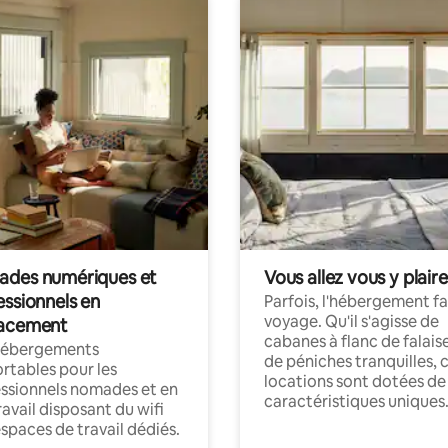
des numériques et
Vous allez vous y plaire
essionnels en
Parfois, l'hébergement fai
voyage. Qu'il s'agisse de
acement
cabanes à flanc de falais
hébergements
de péniches tranquilles, 
rtables pour les
locations sont dotées de
ssionnels nomades et en
caractéristiques uniques
ravail disposant du wifi
espaces de travail dédiés.