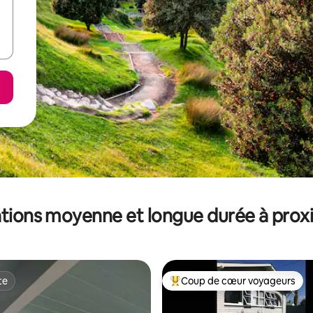
tions moyenne et longue durée à prox
te
Coup de cœur voyageurs
te
Coups de cœur voyageurs les p