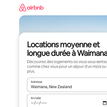
Aller
directement
au
contenu
Locations moyenne et
longue durée à Waiman
Découvrez des logements où vous vous sente
comme chez vous pour un séjour d'un mois ou
plus.
Adresse
Lorsque les résultats s'affichent, utilisez les flèc
Arrivée