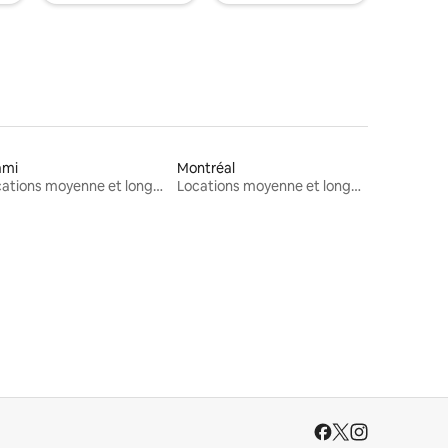
ami
Montréal
Locations moyenne et longue durée
Locations moyenne et longue durée