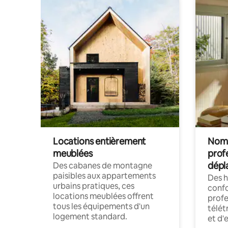
Locations entièrement
Noma
meublées
prof
dépl
Des cabanes de montagne
paisibles aux appartements
Des 
urbains pratiques, ces
confo
locations meublées offrent
profe
tous les équipements d'un
télét
logement standard.
et d'