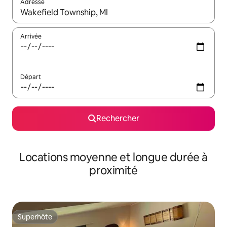
Adresse
Lorsque les résultats s'affichent, utilisez les flèches vers le hau
Arrivée
Départ
Rechercher
Locations moyenne et longue durée à
proximité
Superhôte
Superhôte