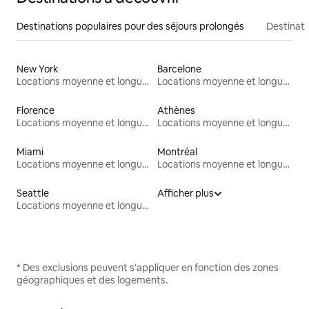
Destinations populaires pour des séjours prolongés
Destinati
New York
Barcelone
Locations moyenne et longue durée
Locations moyenne et longue durée
Florence
Athènes
Locations moyenne et longue durée
Locations moyenne et longue durée
Miami
Montréal
Locations moyenne et longue durée
Locations moyenne et longue durée
Seattle
Afficher plus
Locations moyenne et longue durée
* Des exclusions peuvent s'appliquer en fonction des zones
géographiques et des logements.