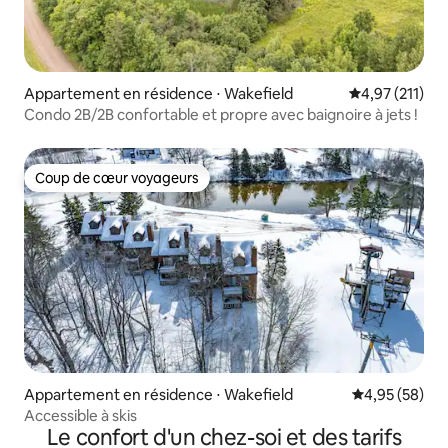
Appartement en résidence ⋅ Wakefield
Évaluation moy
4,97 (211)
Condo 2B/2B confortable et propre avec baignoire à jets !
Coup de cœur voyageurs
Coup de cœur voyageurs
Appartement en résidence ⋅ Wakefield
Évaluation mo
4,95 (58)
Accessible à skis
Le confort d'un chez-soi et des tarifs