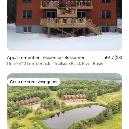
Appartement en résidence ⋅ Bessemer
Évaluation m
4,7 (23)
Unité n° 2 Lumberjack - Trailside Black River Basin
Coup de cœur voyageurs
Coup de cœur voyageurs