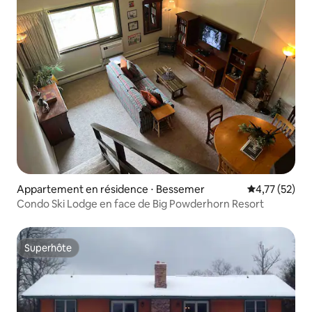
Appartement en résidence ⋅ Bessemer
Évaluation mo
4,77 (52)
Condo Ski Lodge en face de Big Powderhorn Resort
Superhôte
Superhôte