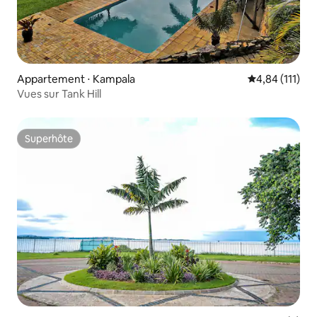
Appartement ⋅ Kampala
Évaluation moy
4,84 (111)
Vues sur Tank Hill
Superhôte
Superhôte