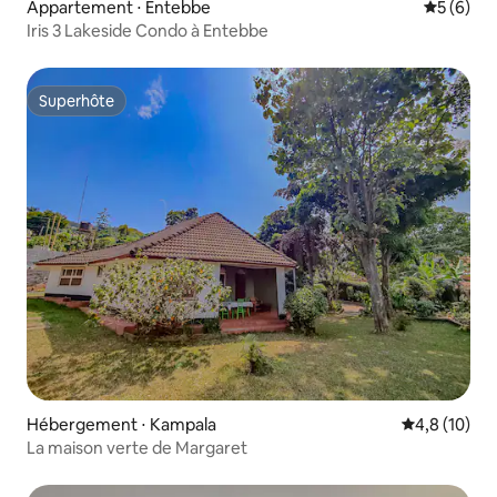
Appartement ⋅ Entebbe
Évaluatio
5 (6)
Iris 3 Lakeside Condo à Entebbe
Superhôte
Superhôte
Hébergement ⋅ Kampala
Évaluation m
4,8 (10)
La maison verte de Margaret