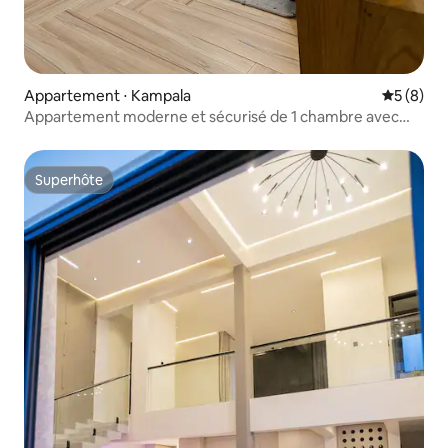
Appartement ⋅ Kampala
Évaluatio
5 (8)
Appartement moderne et sécurisé de 1 chambre avec
climatisation, Wi-Fi et alimentation de secours
Superhôte
Superhôte