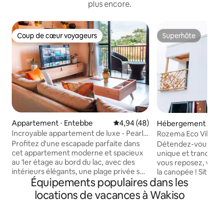
plus encore.
Coup de cœur voyageurs
Superhôte
Coup de cœur voyageurs
Superhôte
Appartement ⋅ Entebbe
Évaluation moyenne sur la base
4,94 (48)
Hébergement ⋅ E
Incroyable appartement de luxe - Pearl
Rozema Eco Villa F
Marina - Entebbe
climatisation, inti
Profitez d'une escapade parfaite dans
Détendez-vous lo
cet appartement moderne et spacieux
unique et tranquil
au 1er étage au bord du lac, avec des
vous reposez, vous
intérieurs élégants, une plage privée sur
la canopée ! Situé
Équipements populaires dans les
le lac Victoria et un accès à la piscine
l'aéroport d'Enteb
dans le prestigieux complexe sécurisé et
commercial Victori
locations de vacances à Wakiso
fermé de Pearl Marina. Entièrement
Victoria. Parmi les
meublé, équipé pour le confort et les
situés à quelques 
séjours longue durée. Profitez de
l'Entebbe Wildlife