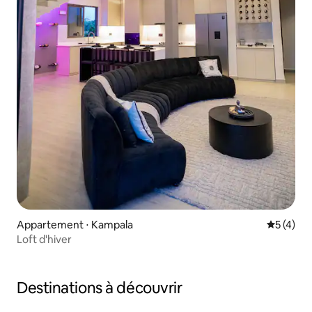
Appartement ⋅ Kampala
Évaluatio
5 (4)
Loft d'hiver
Destinations à découvrir