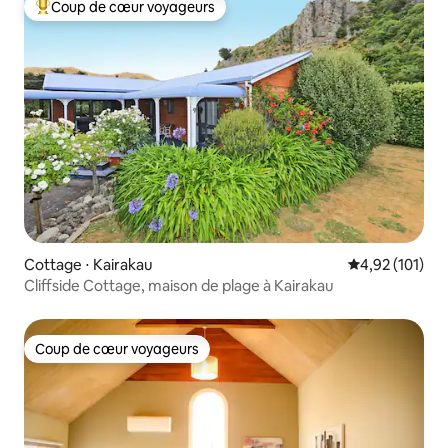
Coup de cœur voyageurs
Coups de cœur voyageurs les plus appréciés
Cottage ⋅ Kairakau
Évaluation moy
4,92 (101)
Cliffside Cottage, maison de plage à Kairakau
Coup de cœur voyageurs
Coup de cœur voyageurs