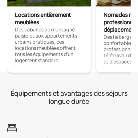
Locations entièrement
Nomades num
meublées
professionnel
déplacement
Des cabanes de montagne
paisibles aux appartements
Des hébergem
urbains pratiques, ces
confortables p
locations meublées offrent
professionnels
tous les équipements d'un
télétravail dis
logement standard.
et d'espaces de
Équipements et avantages des séjours
longue durée