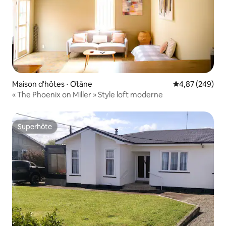
Maison d'hôtes ⋅ Ōtāne
Évaluation moy
4,87 (249)
« The Phoenix on Miller » Style loft moderne
Superhôte
Superhôte