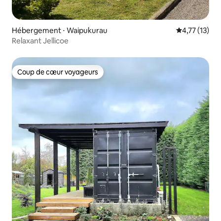
Hébergement ⋅ Waipukurau
Évaluation mo
4,77 (13)
Relaxant Jellicoe
Coup de cœur voyageurs
Coup de cœur voyageurs