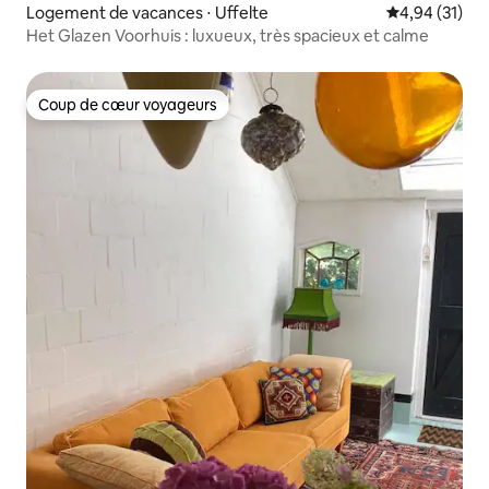
Logement de vacances ⋅ Uffelte
Évaluation mo
4,94 (31)
Het Glazen Voorhuis : luxueux, très spacieux et calme
Coup de cœur voyageurs
Coup de cœur voyageurs