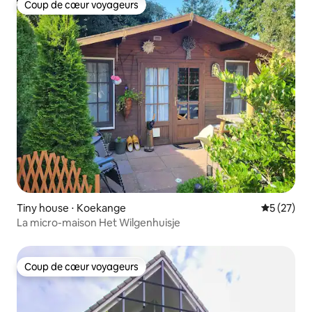
Coup de cœur voyageurs
Coup de cœur voyageurs
Tiny house ⋅ Koekange
Évaluation
5 (27)
La micro-maison Het Wilgenhuisje
Coup de cœur voyageurs
Coup de cœur voyageurs