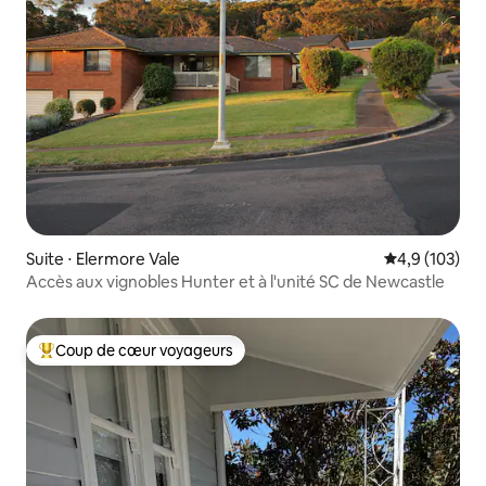
Suite ⋅ Elermore Vale
Évaluation mo
4,9 (103)
Accès aux vignobles Hunter et à l'unité SC de Newcastle
Coup de cœur voyageurs
Coups de cœur voyageurs les plus appréciés