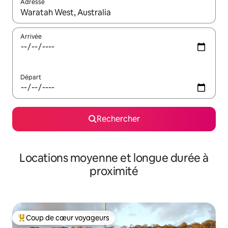
Adresse
Lorsque les résultats s'affichent, utilisez les flèches vers le hau
Arrivée
Départ
Rechercher
Locations moyenne et longue durée à
proximité
Coup de cœur voyageurs
Coups de cœur voyageurs les plus appréciés