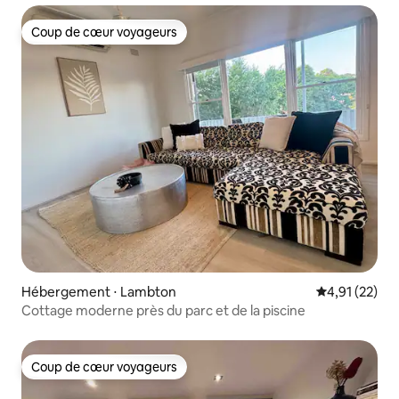
Coup de cœur voyageurs
Coup de cœur voyageurs
Hébergement ⋅ Lambton
Évaluation mo
4,91 (22)
Cottage moderne près du parc et de la piscine
Coup de cœur voyageurs
Coup de cœur voyageurs