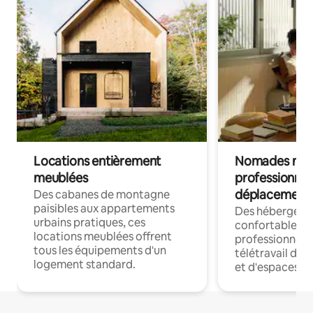
Locations entièrement
Nomades num
meublées
professionnel
déplacement
Des cabanes de montagne
paisibles aux appartements
Des hébergem
urbains pratiques, ces
confortables p
locations meublées offrent
professionnels
tous les équipements d'un
télétravail dis
logement standard.
et d'espaces de