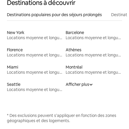
Destinations à découvrir
Destinations populaires pour des séjours prolongés
Destinati
New York
Barcelone
Locations moyenne et longue durée
Locations moyenne et longue durée
Florence
Athènes
Locations moyenne et longue durée
Locations moyenne et longue durée
Miami
Montréal
Locations moyenne et longue durée
Locations moyenne et longue durée
Seattle
Afficher plus
Locations moyenne et longue durée
* Des exclusions peuvent s'appliquer en fonction des zones
géographiques et des logements.