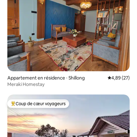
Appartement en résidence ⋅ Shillong
Évaluation mo
4,89 (27)
Meraki Homestay
Coup de cœur voyageurs
Coups de cœur voyageurs les plus appréciés