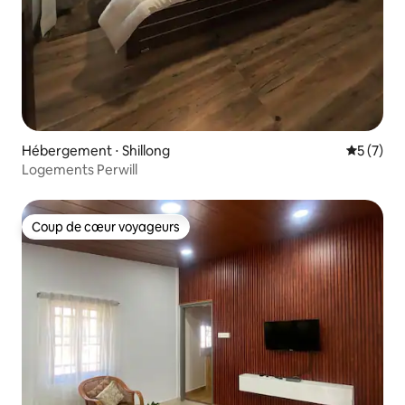
Hébergement ⋅ Shillong
Évaluatio
5 (7)
Logements Perwill
Coup de cœur voyageurs
Coup de cœur voyageurs