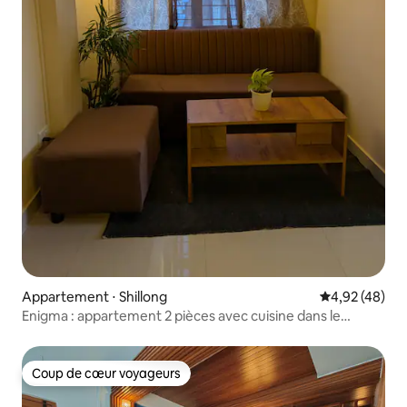
Appartement ⋅ Shillong
Évaluation mo
4,92 (48)
Enigma : appartement 2 pièces avec cuisine dans le
quartier de Laban
Coup de cœur voyageurs
Coup de cœur voyageurs