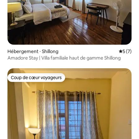
Hébergement ⋅ Shillong
Évaluatio
5 (7)
Amadore Stay | Villa familiale haut de gamme Shillong
Coup de cœur voyageurs
Coup de cœur voyageurs