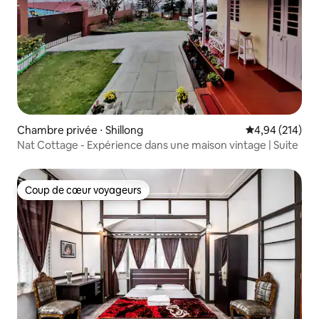
Chambre privée ⋅ Shillong
Évaluation moy
4,94 (214)
Nat Cottage - Expérience dans une maison vintage | Suite
Coup de cœur voyageurs
Coup de cœur voyageurs