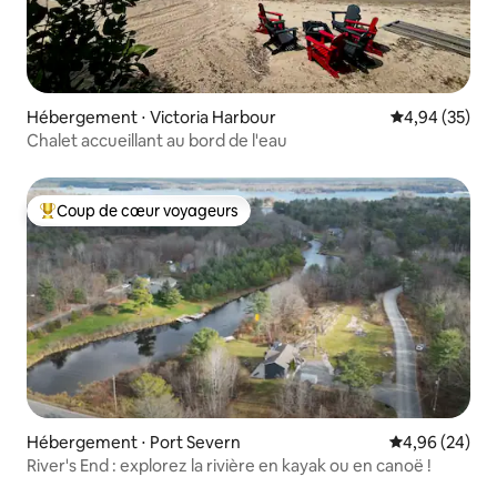
Hébergement ⋅ Victoria Harbour
Évaluation mo
4,94 (35)
Chalet accueillant au bord de l'eau
Coup de cœur voyageurs
Coups de cœur voyageurs les plus appréciés
Hébergement ⋅ Port Severn
Évaluation mo
4,96 (24)
River's End : explorez la rivière en kayak ou en canoë !