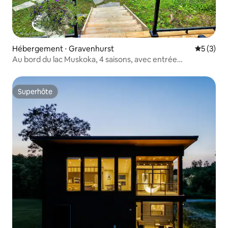
Hébergement ⋅ Gravenhurst
Évaluatio
5 (3)
Au bord du lac Muskoka, 4 saisons, avec entrée
sablonneuse
Superhôte
Superhôte