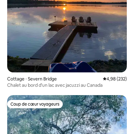
Cottage ⋅ Severn Bridge
Évaluation moy
4,98 (232)
Chalet au bord d'un lac avec jacuzzi au Canada
Coup de cœur voyageurs
Coup de cœur voyageurs