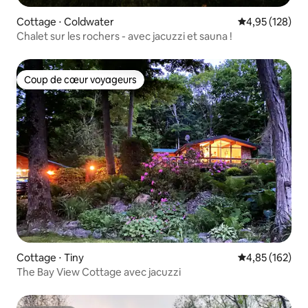
Cottage ⋅ Coldwater
Évaluation moy
4,95 (128)
Chalet sur les rochers - avec jacuzzi et sauna !
Coup de cœur voyageurs
Coup de cœur voyageurs
Cottage ⋅ Tiny
Évaluation moy
4,85 (162)
The Bay View Cottage avec jacuzzi