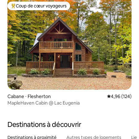
Coup de cœur voyageurs
Coups de cœur voyageurs les plus appréciés
Cabane ⋅ Flesherton
Évaluation moy
4,96 (124)
MapleHaven Cabin @ Lac Eugenia
Destinations à découvrir
Destinations à proximité
Autres types de logements
Lie