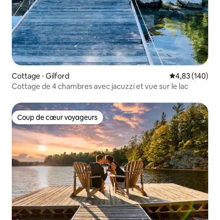
Cottage ⋅ Gilford
Évaluation moy
4,83 (140)
Cottage de 4 chambres avec jacuzzi et vue sur le lac
Coup de cœur voyageurs
Coup de cœur voyageurs