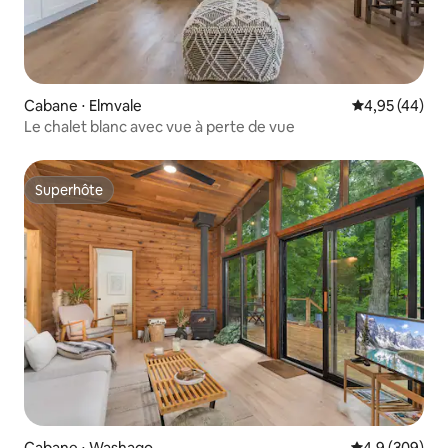
Cabane ⋅ Elmvale
Évaluation mo
4,95 (44)
Le chalet blanc avec vue à perte de vue
Superhôte
Superhôte
Cabane ⋅ Washago
Évaluation mo
4,9 (309)