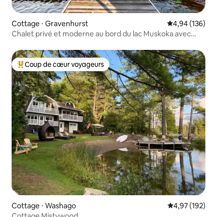
Cottage ⋅ Gravenhurst
Évaluation moy
4,94 (136)
Chalet privé et moderne au bord du lac Muskoka avec
WiFi
Coup de cœur voyageurs
Coups de cœur voyageurs les plus appréciés
Cottage ⋅ Washago
Évaluation moy
4,97 (192)
Cottage Mistywood