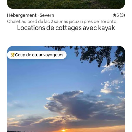
Hébergement ⋅ Severn
Évaluatio
5 (3)
Chalet au bord du lac 2 saunas jacuzzi près de Toronto
Locations de cottages avec kayak
Coup de cœur voyageurs
Coups de cœur voyageurs les plus appréciés