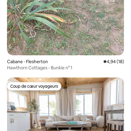
Cabane ⋅ Flesherton
Évaluation mo
4,94 (18)
Hawthorn Cottages - Bunkie n° 1
Coup de cœur voyageurs
Coup de cœur voyageurs