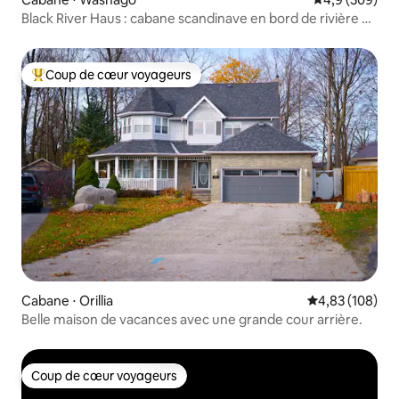
Black River Haus : cabane scandinave en bord de rivière à
Muskoka
Coup de cœur voyageurs
Coups de cœur voyageurs les plus appréciés
Cabane ⋅ Orillia
Évaluation moy
4,83 (108)
Belle maison de vacances avec une grande cour arrière.
Coup de cœur voyageurs
Coup de cœur voyageurs