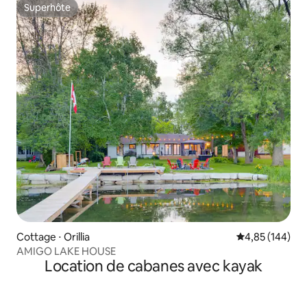
Superhôte
Superhôte
Cottage ⋅ Orillia
Évaluation moy
4,85 (144)
AMIGO LAKE HOUSE
Location de cabanes avec kayak