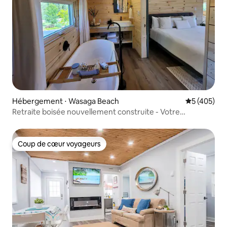
Hébergement ⋅ Wasaga Beach
Évaluation 
5 (405)
Retraite boisée nouvellement construite - Votre
escapade parfaite
Coup de cœur voyageurs
Coup de cœur voyageurs