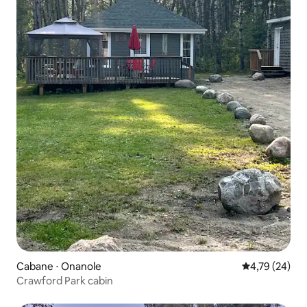
Cabane ⋅ Onanole
Évaluation mo
4,79 (24)
Crawford Park cabin