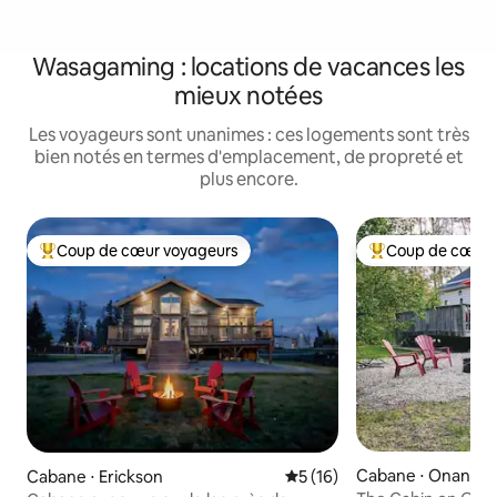
Wasagaming : locations de vacances les
mieux notées
Les voyageurs sont unanimes : ces logements sont très
bien notés en termes d'emplacement, de propreté et
plus encore.
Coup de cœur voyageurs
Coup de cœur 
Coups de cœur voyageurs les plus appréciés
Coups de cœur vo
Cabane ⋅ Onanole
Cabane ⋅ Erickson
Évaluation moyenne sur la b
5 (16)