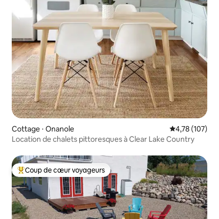
Cottage ⋅ Onanole
Évaluation moy
4,78 (107)
Location de chalets pittoresques à Clear Lake Country
Coup de cœur voyageurs
Coups de cœur voyageurs les plus appréciés