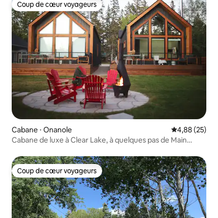
Coup de cœur voyageurs
Coup de cœur voyageurs
Cabane ⋅ Onanole
Évaluation mo
4,88 (25)
Cabane de luxe à Clear Lake, à quelques pas de Main
Beach #1
Coup de cœur voyageurs
Coup de cœur voyageurs