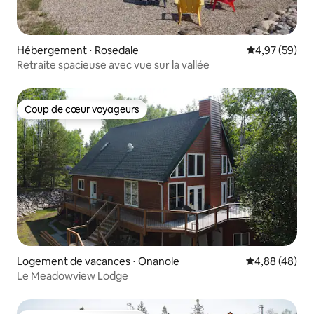
Hébergement ⋅ Rosedale
Évaluation mo
4,97 (59)
Retraite spacieuse avec vue sur la vallée
Coup de cœur voyageurs
Coup de cœur voyageurs
Logement de vacances ⋅ Onanole
Évaluation mo
4,88 (48)
Le Meadowview Lodge