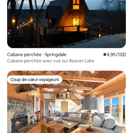
Cabane perchée ⋅ Springdale
Évaluation moy
4,95 (133)
Cabane perchée avec vue sur Beaver Lake
Coup de cœur voyageurs
Coup de cœur voyageurs