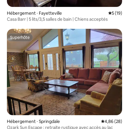
Hébergement ⋅ Fayetteville
Évaluation
5 (19)
Casa Barr | 5 lits/3,5 salles de bain | Chiens acceptés
Superhôte
Superhôte
Hébergement ⋅ Springdale
Évaluation mo
4,86 (28)
Ozark Sun Escape : retraite rustique avec accès au lac