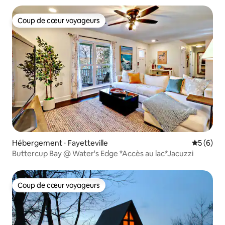
Coup de cœur voyageurs
Coup de cœur voyageurs
Hébergement ⋅ Fayetteville
Évaluatio
5 (6)
Buttercup Bay @ Water's Edge *Accès au lac*Jacuzzi
Coup de cœur voyageurs
Coup de cœur voyageurs