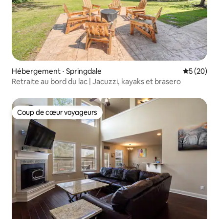
Hébergement ⋅ Springdale
Évaluation
5 (20)
Retraite au bord du lac | Jacuzzi, kayaks et brasero
Coup de cœur voyageurs
Coup de cœur voyageurs