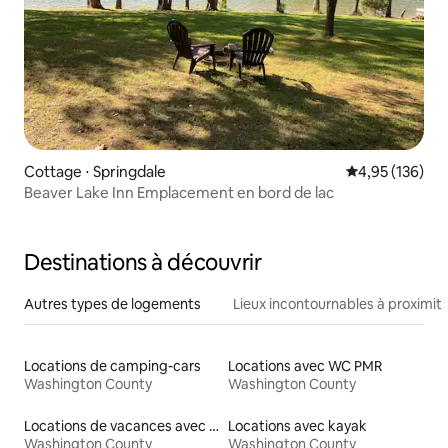
Cottage ⋅ Springdale
Évaluation moy
4,95 (136)
Beaver Lake Inn Emplacement en bord de lac
Destinations à découvrir
Autres types de logements
Lieux incontournables à proximit
Locations de camping-cars
Locations avec WC PMR
Washington County
Washington County
Locations de vacances avec piscine
Locations avec kayak
Washington County
Washington County