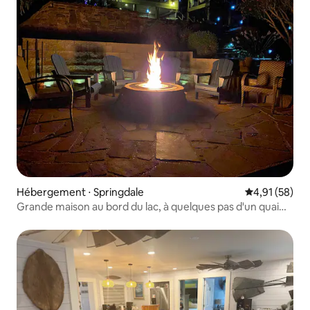
Hébergement ⋅ Springdale
Évaluation mo
4,91 (58)
Grande maison au bord du lac, à quelques pas d'un quai
privé