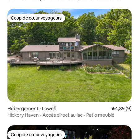
Coup de cœur voyageurs
Coup de cœur voyageurs
Hébergement ⋅ Lowell
Évaluation m
4,89 (9)
Hickory Haven - Accès direct au lac - Patio meublé
Coup de cœur voyageurs
Coup de cœur voyageurs