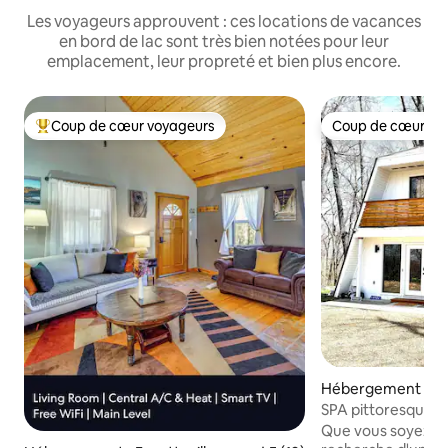
Les voyageurs approuvent : ces locations de vacances
en bord de lac sont très bien notées pour leur
emplacement, leur propreté et bien plus encore.
Coup de cœur voyageurs
Coup de cœur vo
Coups de cœur voyageurs les plus appréciés
Coup de cœur vo
Hébergement ⋅ Fay
SPA pittoresque + 
l'eau
Que vous soyez un