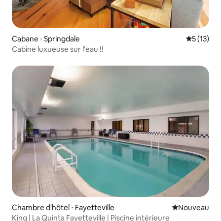
Cabane ⋅ Springdale
Évaluation
5 (13)
Cabine luxueuse sur l'eau !!
Chambre d'hôtel ⋅ Fayetteville
Nouvel hébe
Nouveau
King | La Quinta Fayetteville | Piscine intérieure