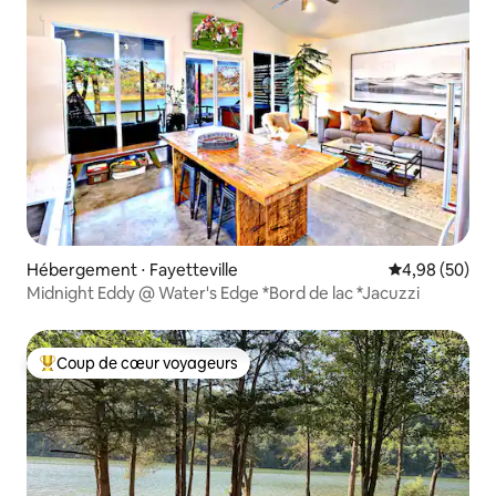
Hébergement ⋅ Fayetteville
Évaluation mo
4,98 (50)
Midnight Eddy @ Water's Edge *Bord de lac *Jacuzzi
Coup de cœur voyageurs
Coups de cœur voyageurs les plus appréciés