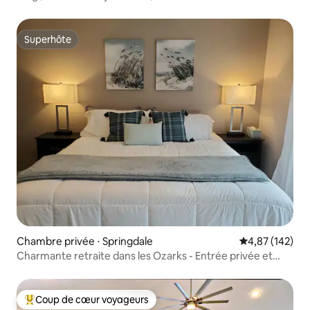
Superhôte
Superhôte
Chambre privée ⋅ Springdale
Évaluation moy
4,87 (142)
Charmante retraite dans les Ozarks - Entrée privée et
salle de bain
Coup de cœur voyageurs
Coups de cœur voyageurs les plus appréciés