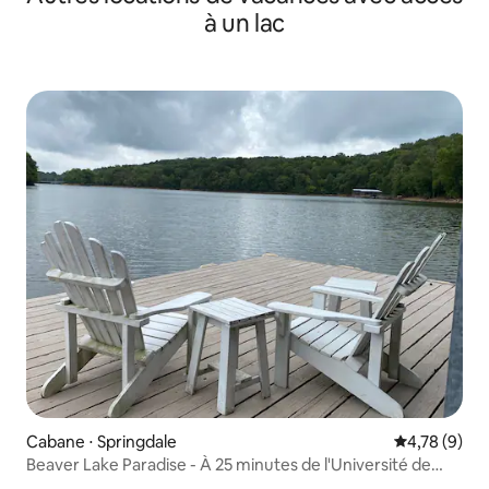
à un lac
Cabane ⋅ Springdale
Évaluation m
4,78 (9)
Beaver Lake Paradise - À 25 minutes de l'Université de
l'Alabama