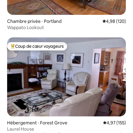
Chambre privée ⋅ Portland
Évaluation moy
4,98 (120)
Wappato Lookout
Coup de cœur voyageurs
Coups de cœur voyageurs les plus appréciés
Hébergement ⋅ Forest Grove
Évaluation moy
4,97 (155)
Laurel House