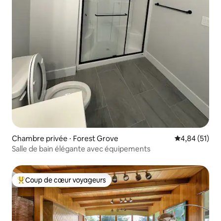
Chambre privée ⋅ Forest Grove
Évaluation mo
4,84 (51)
Salle de bain élégante avec équipements
Coup de cœur voyageurs
Coups de cœur voyageurs les plus appréciés