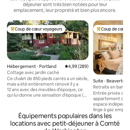
déjeuner sont très bien notées pour leur
emplacement, leur propreté et bien plus encore.
Coup de cœur voyageurs
Coup de cœur 
Coups de cœur voyageurs les plus appréciés
Coups de cœur vo
Hébergement ⋅ Portland
Évaluation moyenne sur la base 
4,99 (289)
Cottage avec jardin caché
Ce chalet de 850 pieds carrés a un siècle,
Suite ⋅ Beaverton
mais a été entièrement rénové il y a
Retraite en banlie
12 ans avec des meubles d'époque, ce
Entrée privée dans
qui lui donne une sensation d'époque (et
appartement d'un
de sécurité). Des produits pour le petit-
espace indépendan
dé, de l'art, des livres et un poêle à bois le
linge à gaz empilé
rendent confortable. Il se trouve sur un
Équipements populaires dans les
de cuisson, micro
demi-acre, donc beaucoup de place
vous avez besoin p
locations avec petit-déjeuner à Comté
pour les enfants. Il est situé dans le sud-
un repas. Pendant
ouest de Portland, à quelques minutes