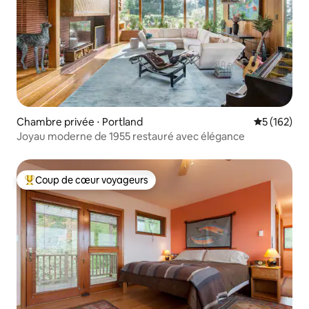
Chambre privée ⋅ Portland
Évaluation 
5 (162)
Joyau moderne de 1955 restauré avec élégance
Coup de cœur voyageurs
Coups de cœur voyageurs les plus appréciés