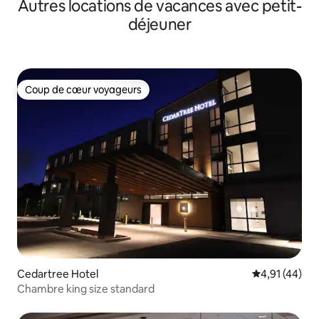
Autres locations de vacances avec petit-
déjeuner
Coup de cœur voyageurs
Coup de cœur voyageurs
Cedartree Hotel
Évaluation mo
4,91 (44)
Chambre king size standard