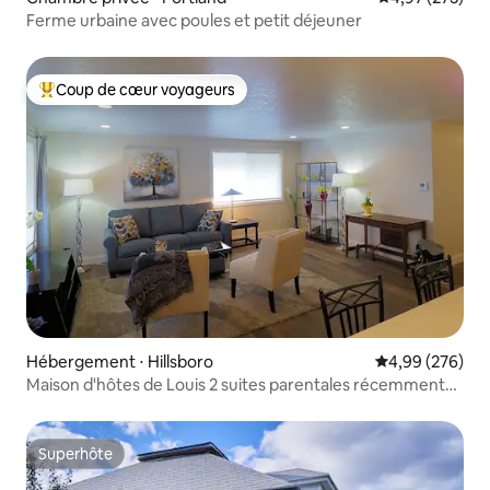
Ferme urbaine avec poules et petit déjeuner
Coup de cœur voyageurs
Coups de cœur voyageurs les plus appréciés
Hébergement ⋅ Hillsboro
Évaluation moy
4,99 (276)
Maison d'hôtes de Louis 2 suites parentales récemment
rénovées
Superhôte
Superhôte