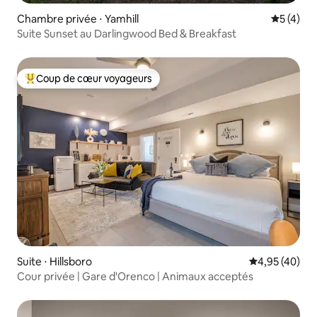
Chambre privée ⋅ Yamhill
Évaluatio
5 (4)
Suite Sunset au Darlingwood Bed & Breakfast
Coup de cœur voyageurs
Coups de cœur voyageurs les plus appréciés
Suite ⋅ Hillsboro
Évaluation mo
4,95 (40)
Cour privée | Gare d'Orenco | Animaux acceptés