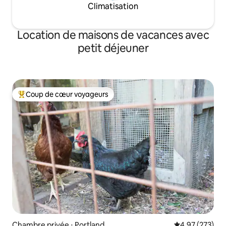
Climatisation
Location de maisons de vacances avec
petit déjeuner
Coup de cœur voyageurs
Coups de cœur voyageurs les plus appréciés
Chambre privée ⋅ Portland
Évaluation moy
4,97 (273)