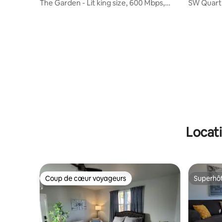
The Garden - Lit king size, 600 Mbps,
SW Quartie
piscine, parking + 4 téléviseurs 4K
Voir Slps 
Locati
Coup de cœur voyageurs
Superhô
Coup de cœur voyageurs
Superhô