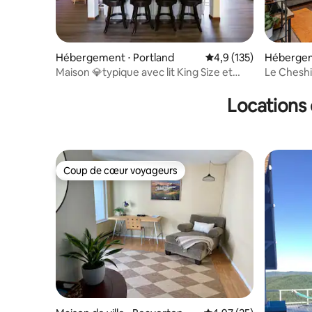
Hébergement ⋅ Portland
Évaluation moyenne su
4,9 (135)
Hébergem
Maison 💎typique avec lit King Size et
Le Chesh
cour spacieuse💎
Locations 
Coup de cœur voyageurs
Coup de cœur voyageurs