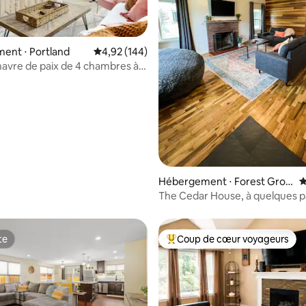
ent ⋅ Portland
Évaluation moyenne sur la base de 144 commen
4,92 (144)
avre de paix de 4 chambres à
 la base de 103 commentaires : 4,87 sur 5
 de restaurants et de
es
Hébergement ⋅ Forest Grov
É
e
The Cedar House, à quelques p
l'université, région viticole
te
Coup de cœur voyageurs
te
Coups de cœur voyageurs les p