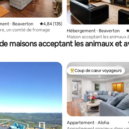
r la base de 135 commentaires : 4,9 sur 5
ent ⋅ Beaverton
Évaluation moyenne sur la base de 135 comme
4,84 (135)
ire, un comté de fromage
Hébergement ⋅ Beaverton
É
Maison acceptant les animaux 
de maisons acceptant les animaux et a
Beaverton, près de Nike et de 
Coup de cœur voyageurs
Coups de cœur voyageurs les p
Appartement ⋅ Aloha
Appartement spacieux dans un