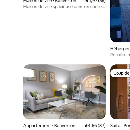
Maison de ville ⋅ Beaverton
Évaluation moyenne su
4,97 (35)
Maison de ville spacieuse dans un cadre
forestier paisible
Hébergeme
Retraite p
imprenab
Coup de
Coup de
Appartement ⋅ Beaverton
Évaluation moyenne sur
4,66 (87)
Suite ⋅ Po