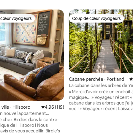
 cœur voyageurs
Coup de cœur voyageurs
 cœur voyageurs
Coup de cœur voyageurs
la base de 289 commentaires : 4,99 sur 5
Cabane perchée ⋅ Portland
É
La cabane dans les arbres de Yeti
les rêves deviennent réalité
« Merci d'avoir créé un endroit 
magique... » Voyageur récent « Meilleure
cabane dans les arbres que j'ai 
ville ⋅ Hillsboro
Évaluation moyenne sur la base de 119 comme
4,96 (119)
vue ! » Voyageur récent Laissez entrer
: un nouvel appartement
l'enfant, vous venez jouer dans
s dans le centre-ville de
 chez Birdies dans le centre-
vraie cabane dans les arbres s
orique de Hillsboro ! Nous
par quatre arbres, à 18 pieds du 
 de vous accueillir. Birdie's
Tyrolienne ou prenez une baig