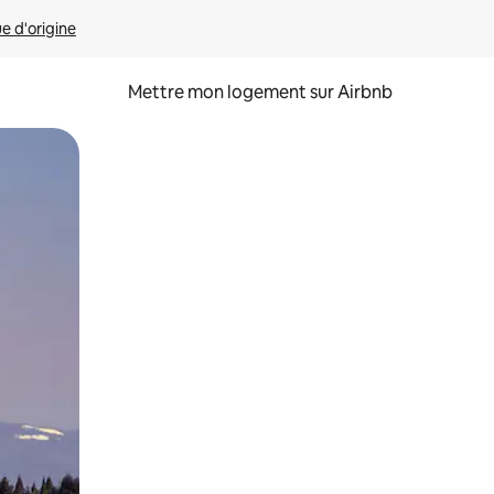
ue d'origine
Mettre mon logement sur Airbnb
sant glisser.