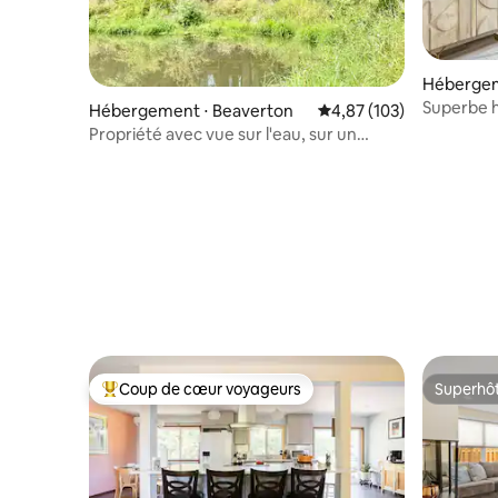
Hébergem
Superbe h
Hébergement ⋅ Beaverton
Évaluation moyenne sur
4,87 (103)
proximité
Propriété avec vue sur l'eau, sur un
commerc
étang
Coup de cœur voyageurs
Superhô
Coups de cœur voyageurs les plus appréciés
Superhô