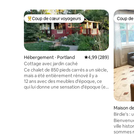
Coup de cœur voyageurs
Coup de
Coups de cœur voyageurs les plus appréciés
Coup de
Hébergement ⋅ Portland
Évaluation moyenne sur 
4,99 (289)
Cottage avec jardin caché
Ce chalet de 850 pieds carrés a un siècle,
mais a été entièrement rénové il y a
12 ans avec des meubles d'époque, ce
qui lui donne une sensation d'époque (et
de sécurité). Des produits pour le petit-
dé, de l'art, des livres et un poêle à bois le
rendent confortable. Il se trouve sur un
Maison de 
demi-acre, donc beaucoup de place pour
Birdie's 
les enfants. Il est situé dans le sud-ouest
2 chambre
Bienvenue
de Portland, à quelques minutes du
Hillsboro
ville hist
centre-ville. C'est calme, idéal pour
sommes ravis
travailler ou en vacances. Un foyer