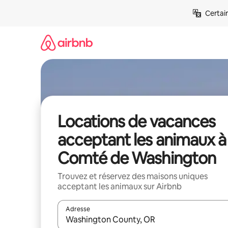
Aller
Certai
directement
au
contenu
Locations de vacances
acceptant les animaux à
Comté de Washington
Trouvez et réservez des maisons uniques
acceptant les animaux sur Airbnb
Adresse
Lorsque les résultats s'affichent, utilisez les flèc