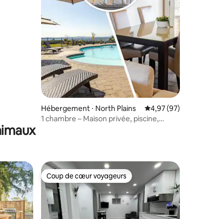
autaire
Hébergement ⋅ North Plains
Évaluation moyenne su
4,97 (97)
1 chambre – Maison privée, piscine,
animaux
jacuzzi et sentiers forestiers
Coup de cœur voyageurs
Coup de cœur voyageurs