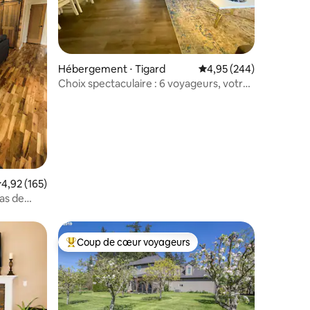
taires : 4,92 sur 5
Hébergement ⋅ Tigard
Évaluation moyenne sur
4,95 (244)
Choix spectaculaire : 6 voyageurs, votre
chien est le bienvenu
valuation moyenne sur la base de 165 commentaires : 4,92 sur 5
4,92 (165)
as de
Coup de cœur voyageurs
lus appréciés
Coups de cœur voyageurs les plus appréciés