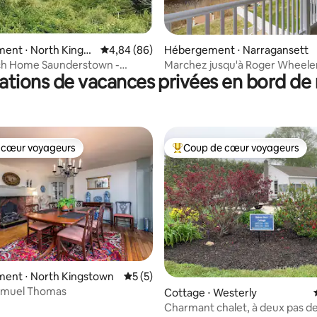
 la base de 101 commentaires : 4,73 sur 5
ent ⋅ North Kingst
Évaluation moyenne sur la base de 86 commen
4,84 (86)
Hébergement ⋅ Narragansett
h Home Saunderstown -
Marchez jusqu'à Roger Wheeler
ations de vacances privées en bord de
n bord de mer
Vue sur l'eau
 cœur voyageurs
Coup de cœur voyageurs
 cœur voyageurs
Coups de cœur voyageurs les p
 la base de 45 commentaires : 4,69 sur 5
ent ⋅ North Kingstown
Évaluation moyenne sur la base de 5 co
5 (5)
amuel Thomas
Cottage ⋅ Westerly
Charmant chalet, à deux pas de 