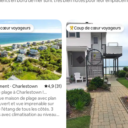
ents en bord de mer sont très bien notés pour leur emplacemen
 cœur voyageurs
Coup de cœur voyageurs
 cœur voyageurs
Coups de cœur voyageurs les p
 la base de 111 commentaires : 4,92 sur 5
ent ⋅ Charlestown
Évaluation moyenne sur la base de 31 comm
4,9 (31)
 plage à Charlestown !
 ; 4 lits
ue maison de plage avec plan
uvert et vue imprenable sur
 l'étang de tous les côtés. 3
avec climatisation au niveau
avec salle de bain complète ; le
périeur dispose d'une cuisine