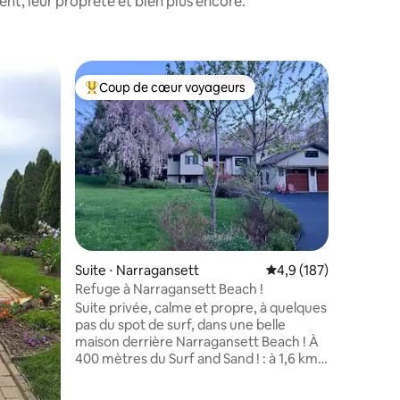
t, leur propreté et bien plus encore.
Cabane ⋅
Coup de cœur voyageurs
Coup
lus appréciés
Coups de cœur voyageurs les plus appréciés
Coups d
Vinola : 
Pond ave
Vinola es
vous cher
idyllique 
activités
pêche, la
simpleme
un livre 
séjour en
tradition
entaires : 4,9 sur 5
Suite ⋅ Narragansett
Évaluation moyenne su
4,9 (187)
muscles f
âme. Plag
Refuge à Narragansett Beach !
Beach Po
Suite privée, calme et propre, à quelques
cabane. 
pas du spot de surf, dans une belle
commenta
maison derrière Narragansett Beach ! À
remarque
400 mètres du Surf and Sand ! : à 1,6 km
n'est pas
de la jetée. 2 PASS PLAGE, un chariot de
plage, un parasol, des chaises et des