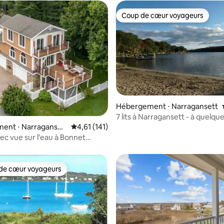
Coup de cœur voyageurs
Coup de cœur voyageurs
r la base de 45 commentaires : 4,78 sur 5
Hébergement ⋅ Narragansett
7 lits à Narragansett - à quelqu
d'une plage privée
ent ⋅ Narraganset
Évaluation moyenne sur la base de 141 comme
4,61 (141)
ec vue sur l'eau à Bonnet
 pied de la plage avec
ion
de cœur voyageurs
 cœur voyageurs les plus appréciés