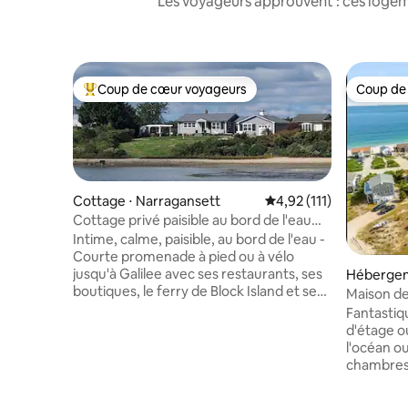
Les voyageurs approuvent : ces logem
Coup de cœur voyageurs
Coup de
Coups de cœur voyageurs les plus appréciés
Coup de
Cottage ⋅ Narragansett
Évaluation moyenne sur
4,92 (111)
Cottage privé paisible au bord de l'eau
sur une grande île
Intime, calme, paisible, au bord de l'eau -
Courte promenade à pied ou à vélo
jusqu'à Galilee avec ses restaurants, ses
Hébergem
boutiques, le ferry de Block Island et ses
Maison de
plages - Kayak depuis la maison. Salle de
3 chambres
Fantastiq
télévision 65 pouces avec télévision à
d'étage o
écran plat, 3 chambres au rez-de-
l'océan ou
chaussée avec télévisions - Nouvelle
chambres 
cuisine, salle à manger et salon avec
inférieur 
télévision à écran plat 75 pouces
niveau su