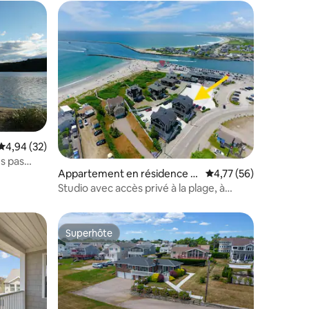
Évaluation moyenne sur la base de 32 commentaires : 4,94 sur 5
4,94 (32)
es pas
Appartement en résidence ⋅
Évaluation moyenne su
4,77 (56)
ntaires : 4,61 sur 5
Narragansett
Studio avec accès privé à la plage, à
quelques mètres !
Superhôte
Superhôte