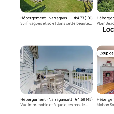
Hébergement ⋅ Narraganset
Évaluation moyenne sur
4,73 (101)
Hébergem
t
own
Surf, vagues et soleil dans cette beauté
PlumBeac
Loc
en bord de mer !
Maison e
Coup de
Coup de
Hébergement ⋅ Narragansett
Évaluation moyenne sur
4,69 (45)
Hébergem
Vue imprenable et à quelques pas de
Maison S
Scarborough Beach