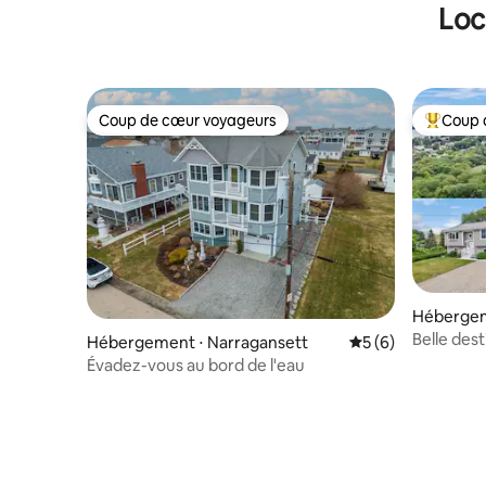
Loc
Coup de cœur voyageurs
Coup 
Coup de cœur voyageurs
Coups de
Hébergem
t
Belle des
Hébergement ⋅ Narragansett
Évaluation moyenn
5 (6)
Shores
Évadez-vous au bord de l'eau