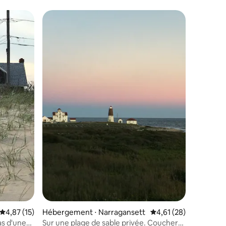
de la plage
taires : 4,89 sur 5
Évaluation moyenne sur la base de 15 commentaires : 4,87 sur 5
4,87 (15)
Hébergement ⋅ Narragansett
Évaluation moyenne su
4,61 (28)
s d'une
Sur une plage de sable privée. Coucher