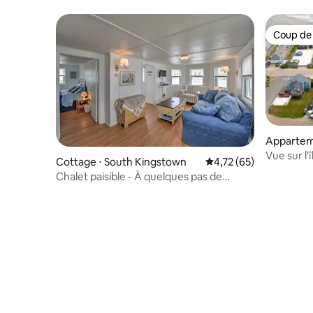
Coup de
Coup de
Apparteme
own
Vue sur l'
Cottage ⋅ South Kingstown
Évaluation moyenne su
4,72 (65)
quelques 
Chalet paisible - À quelques pas de
Matunuck Beach