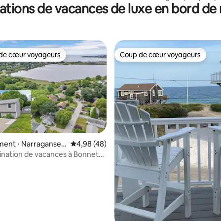
ations de vacances de luxe en bord de
plage privée
de cœur voyageurs
Coup de cœur voyageurs
 cœur voyageurs les plus appréciés
Coup de cœur voyageurs
ent ⋅ Narraganset
Évaluation moyenne sur la base de 48 comme
4,98 (48)
tination de vacances à Bonnet
e sur la base de 6 commentaires : 5 sur 5