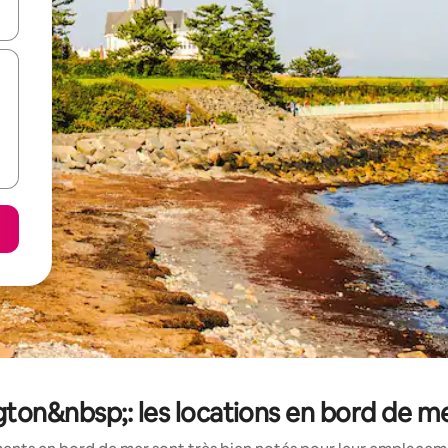
hes vers le haut et vers le bas pour les parcourir ou en appuyant et en fai
on&nbsp;: les locations en bord de me