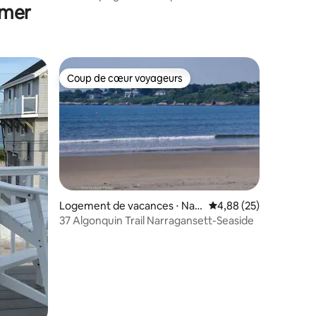
 mer
de soleil depuis la grande terrasse
Coup de cœur voyageurs
Coup de cœur voyageurs
ntaires : 4,98 sur 5
Logement de vacances ⋅ Narr
Évaluation moyenne su
4,88 (25)
agansett
37 Algonquin Trail Narragansett-Seaside