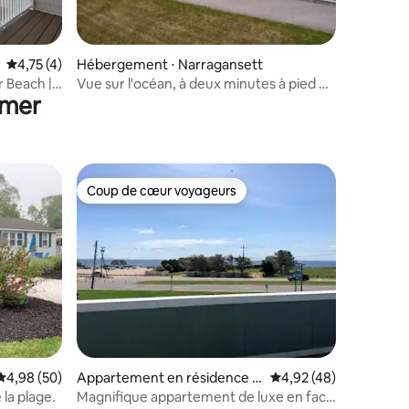
taires : 4,84 sur 5
Évaluation moyenne sur la base de 4 commentaires : 4,75 sur 5
4,75 (4)
Hébergement ⋅ Narragansett
 Beach |
Vue sur l'océan, à deux minutes à pied de
 mer
la plage !
Coup de cœur voyageurs
lus appréciés
Coup de cœur voyageurs
mmentaires : 5 sur 5
Évaluation moyenne sur la base de 50 commentaires : 4,98 sur 5
4,98 (50)
Appartement en résidence ⋅
Évaluation moyenne su
4,92 (48)
Narragansett
la plage.
Magnifique appartement de luxe en face