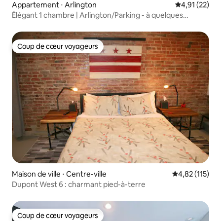
Appartement ⋅ Arlington
Évaluation mo
4,91 (22)
Élégant 1 chambre | Arlington/Parking - à quelques
minutes de Washington !
Coup de cœur voyageurs
Coup de cœur voyageurs
Maison de ville ⋅ Centre-ville
Évaluation moy
4,82 (115)
Dupont West 6 : charmant pied-à-terre
Coup de cœur voyageurs
Coup de cœur voyageurs