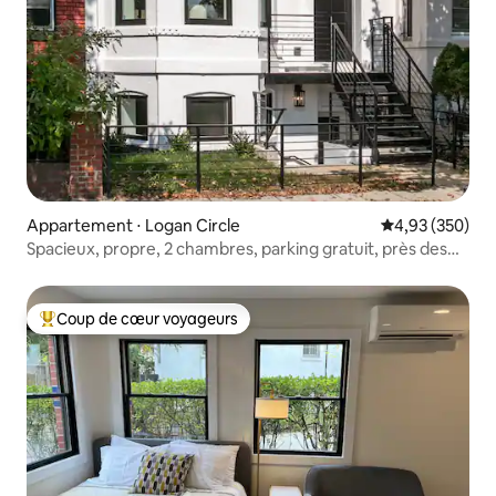
Appartement ⋅ Logan Circle
Évaluation moy
4,93 (350)
Spacieux, propre, 2 chambres, parking gratuit, près des
attractions
Coup de cœur voyageurs
Coups de cœur voyageurs les plus appréciés