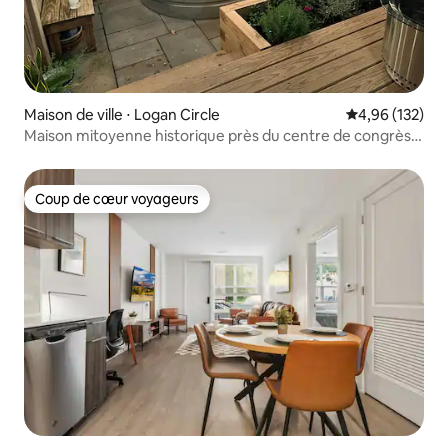
Maison de ville ⋅ Logan Circle
Évaluation moy
4,96 (132)
Maison mitoyenne historique près du centre de congrès
avec piscine en forme de bassin
Coup de cœur voyageurs
Coup de cœur voyageurs