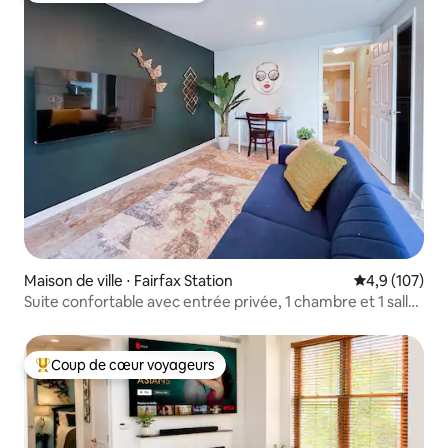
Maison de ville ⋅ Fairfax Station
Évaluation mo
4,9 (107)
Suite confortable avec entrée privée, 1 chambre et 1 salle
de bain, proche de GMU et de DC
Coup de cœur voyageurs
Coups de cœur voyageurs les plus appréciés