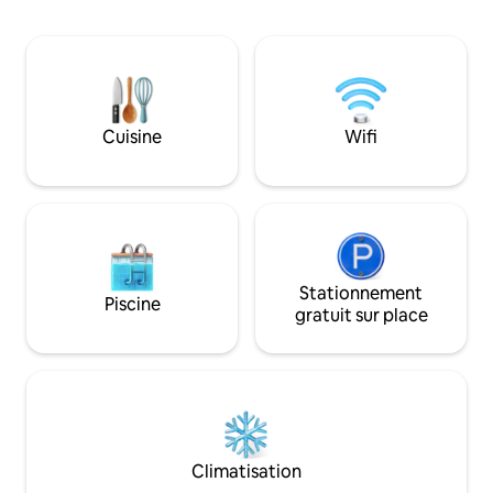
dîner. Ou savourez
de 1907 avec entrée séparée vous invite
nourriture d'Unio
à un espace de vie principal avec une
équipements adapté
grande télévision, un canapé
qu'une connexion W
confortable et un lit de jour pour se
une arrivée autono
détendre après avoir visité la ville. La
relaxent le voyage
chambre et la salle de bain séparées
Cuisine
Wifi
offrent un espace de couchage idéal
pour deux personnes. Bien qu'il n'y ait
pas de cuisine complète ni de buanderie,
il y a un bar à café, un micro et un
réfrigérateur.
Stationnement
Piscine
gratuit sur place
Climatisation