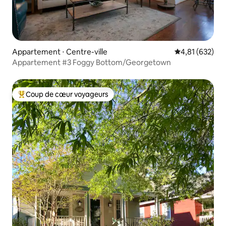
Appartement ⋅ Centre-ville
Évaluation moy
4,81 (632)
Appartement #3 Foggy Bottom/Georgetown
Coup de cœur voyageurs
Coups de cœur voyageurs les plus appréciés