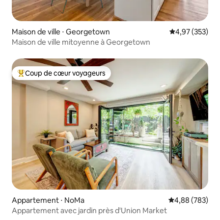
Maison de ville ⋅ Georgetown
Évaluation moy
4,97 (353)
Maison de ville mitoyenne à Georgetown
Coup de cœur voyageurs
Coups de cœur voyageurs les plus appréciés
Appartement ⋅ NoMa
Évaluation moy
4,88 (783)
Appartement avec jardin près d'Union Market