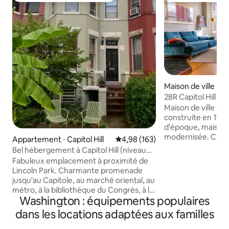
Maison de ville ⋅ Ca
2BR Capitol Hill Li
Friendly - Maison
Maison de ville cl
à Capitol Hill
construite en 190
d'époque, mais r
modernisée. Cett
Appartement ⋅ Capitol Hill
Évaluation moyenne sur la base 
4,98 (163)
2 chambres et 1,5 s
Bel hébergement à Capitol Hill (niveau
paradis pour les m
inférieur)
Fabuleux emplacement à proximité de
quartier historique
Lincoln Park. Charmante promenade
Promenez-vous jus
jusqu'au Capitole, au marché oriental, au
pour acheter des p
métro, à la bibliothèque du Congrès, à la
ferme et parcouri
Washington : équipements populaires
Cour suprême en moins de 20 minutes.
Visitez les monum
Les vélos en libre-service et les Ubers
dans les locations adaptées aux familles
Mall en vélo partag
bon marché abondent. Le niveau
rue H à proximité 
inférieur de la maison de ville victorienne