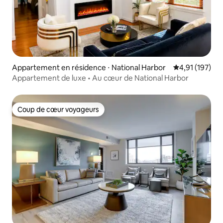
Appartement en résidence ⋅ National Harbor
Évaluation moy
4,91 (197)
Appartement de luxe • Au cœur de National Harbor
Coup de cœur voyageurs
Coup de cœur voyageurs