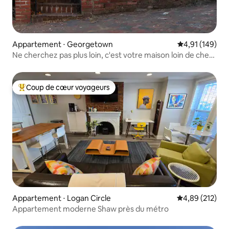
Appartement ⋅ Georgetown
Évaluation moy
4,91 (149)
Ne cherchez pas plus loin, c'est votre maison loin de chez
vous !
Coup de cœur voyageurs
Coups de cœur voyageurs les plus appréciés
Appartement ⋅ Logan Circle
Évaluation moy
4,89 (212)
Appartement moderne Shaw près du métro