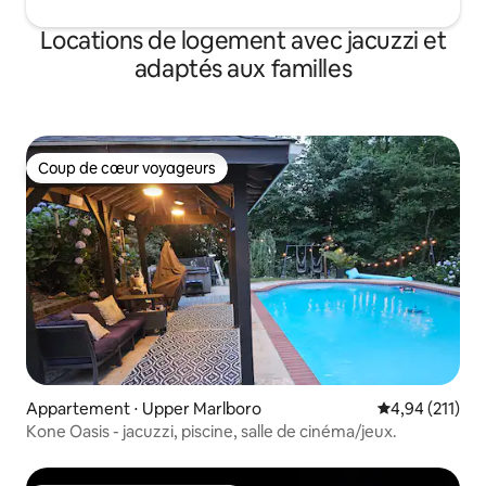
Locations de logement avec jacuzzi et
adaptés aux familles
Coup de cœur voyageurs
Coup de cœur voyageurs
Appartement ⋅ Upper Marlboro
Évaluation moy
4,94 (211)
Kone Oasis - jacuzzi, piscine, salle de cinéma/jeux.