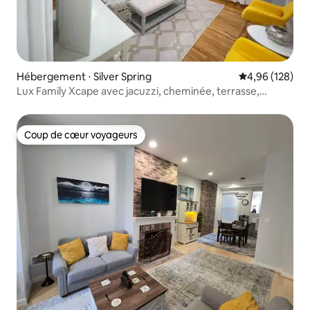
Hébergement ⋅ Silver Spring
Évaluation moy
4,96 (128)
Lux Family Xcape avec jacuzzi, cheminée, terrasse,
barbecue
Coup de cœur voyageurs
Coup de cœur voyageurs