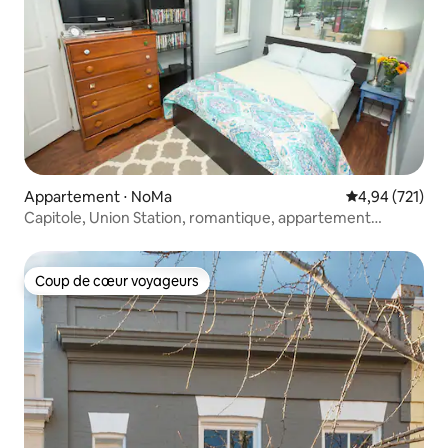
Appartement ⋅ NoMa
Évaluation moy
4,94 (721)
Capitole, Union Station, romantique, appartement
accessible à pied
Coup de cœur voyageurs
Coup de cœur voyageurs