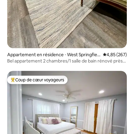
Appartement en résidence ⋅ West Springfiel
Évaluation moy
4,85 (267)
d
Bel appartement 2 chambres/1 salle de bain rénové près
de DC
Coup de cœur voyageurs
Coups de cœur voyageurs les plus appréciés