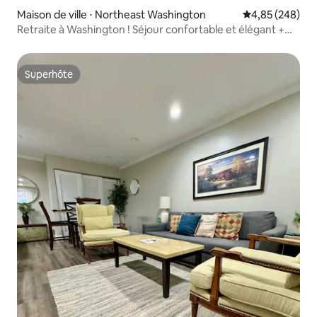
Maison de ville ⋅ Northeast Washington
Évaluation moy
4,85 (248)
Retraite à Washington ! Séjour confortable et élégant +
jacuzzi privé
Superhôte
Superhôte