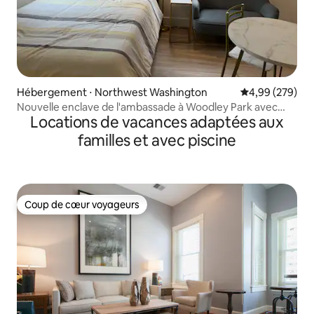
Hébergement ⋅ Northwest Washington
Évaluation moy
4,99 (279)
Nouvelle enclave de l'ambassade à Woodley Park avec
Locations de vacances adaptées aux
parking
familles et avec piscine
Coup de cœur voyageurs
Coup de cœur voyageurs