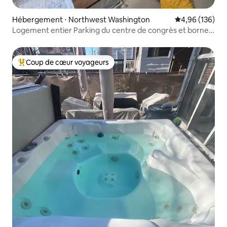
Hébergement ⋅ Northwest Washington
Évaluation moy
4,96 (136)
Logement entier Parking du centre de congrès et borne
de recharge pour véhicule électrique
Coup de cœur voyageurs
Coups de cœur voyageurs les plus appréciés