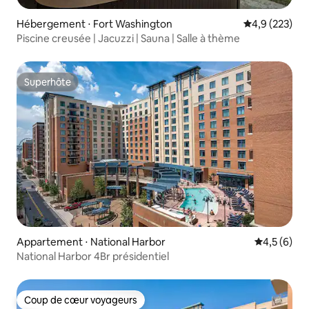
Hébergement ⋅ Fort Washington
Évaluation mo
4,9 (223)
Piscine creusée | Jacuzzi | Sauna | Salle à thème
Superhôte
Superhôte
Appartement ⋅ National Harbor
Évaluation 
4,5 (6)
National Harbor 4Br présidentiel
Coup de cœur voyageurs
Coup de cœur voyageurs