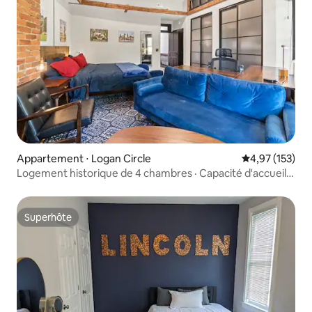
Appartement ⋅ Logan Circle
Évaluation moy
4,97 (153)
Logement historique de 4 chambres · Capacité d'accueil
de 14 personnes · Patio · Métro Shaw
Superhôte
Superhôte