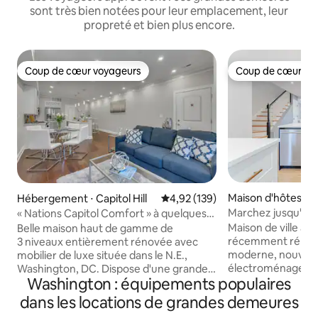
sont très bien notées pour leur emplacement, leur
propreté et bien plus encore.
Coup de cœur voyageurs
Coup de cœur vo
Coup de cœur voyageurs
Coup de cœur vo
Maison d'hôtes ⋅ 
Hébergement ⋅ Capitol Hill
Évaluation moyenne sur la base 
4,92 (139)
Washington
Marchez jusqu'au
« Nations Capitol Comfort » à quelques
restaurants. Parki
minutes de H Street !
Maison de ville à t
Belle maison haut de gamme de
récemment rénové
3 niveaux entièrement rénovée avec
moderne, nouveau
mobilier de luxe située dans le N.E.,
électroménagers e
Washington, DC. Dispose d'une grande
Washington : équipements populaires
nouveaux plancher
chambre principale avec salle de bain
logement. Grande 
attenante située au (2e) étage ; d'un
dans les locations de grandes demeures
king size, trois g
espace buanderie et d'un espace bureau