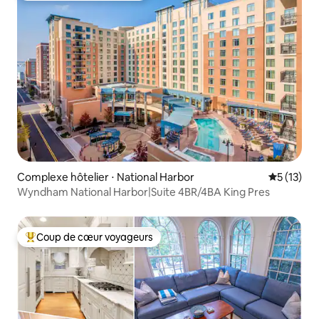
Complexe hôtelier ⋅ National Harbor
Évaluation
5 (13)
Wyndham National Harbor|Suite 4BR/4BA King Pres
Coup de cœur voyageurs
Coups de cœur voyageurs les plus appréciés