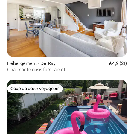
Hébergement ⋅ Del Ray
Évaluation m
4,9 (21)
Charmante oasis familiale et
Fido|8 personnes|4 chambres
Coup de cœur voyageurs
Coup de cœur voyageurs