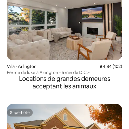
Villa ⋅ Arlington
Évaluation moy
4,84 (102)
Ferme de luxe à Arlington ~5 min de D.C.~
Locations de grandes demeures
acceptant les animaux
Superhôte
Superhôte