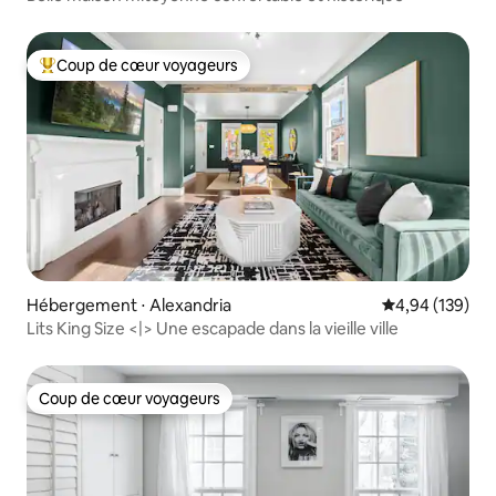
Coup de cœur voyageurs
Coups de cœur voyageurs les plus appréciés
Hébergement ⋅ Alexandria
Évaluation moy
4,94 (139)
Lits King Size <|> Une escapade dans la vieille ville
Coup de cœur voyageurs
Coup de cœur voyageurs