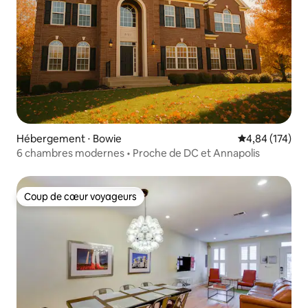
Hébergement ⋅ Bowie
Évaluation moy
4,84 (174)
6 chambres modernes • Proche de DC et Annapolis
Coup de cœur voyageurs
Coup de cœur voyageurs