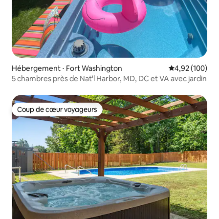
Hébergement ⋅ Fort Washington
Évaluation moy
4,92 (100)
5 chambres près de Nat'l Harbor, MD, DC et VA avec jardin
Coup de cœur voyageurs
Coup de cœur voyageurs