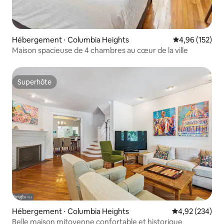
Hébergement ⋅ Columbia Heights
Évaluation moy
4,96 (152)
Maison spacieuse de 4 chambres au cœur de la ville
Superhôte
Superhôte
Hébergement ⋅ Columbia Heights
Évaluation moy
4,92 (234)
Belle maison mitoyenne confortable et historique