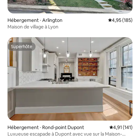
Hébergement ⋅ Arlington
Évaluation moy
4,95 (185)
Maison de village à Lyon
Superhôte
Superhôte
Hébergement ⋅ Rond-point Dupont
Évaluation moy
4,91 (141)
Luxueuse escapade à Dupont avec vue sur la Maison-
Blanche