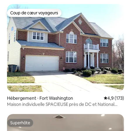
Coup de cœur voyageurs
Coup de cœur voyageurs
Hébergement ⋅ Fort Washington
Évaluation mo
4,9 (173)
Maison individuelle SPACIEUSE près de DC et National
Harbor
Superhôte
Superhôte