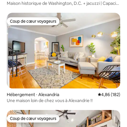
Maison historique de Washington, D.C. + jacuzzi | Capacité
d'accueil de 12 personnes
Coup de cœur voyageurs
Coup de cœur voyageurs
Hébergement ⋅ Alexandria
Évaluation moy
4,86 (182)
Une maison loin de chez vous à Alexandrie !!
Coup de cœur voyageurs
Coup de cœur voyageurs