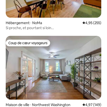
Hébergement ⋅ NoMa
Évaluation moy
4,95 (255)
Si proche, et pourtant si loin…
Coup de cœur voyageurs
Coup de cœur voyageurs
Maison de ville ⋅ Northwest Washington
Évaluation moy
4,97 (149)