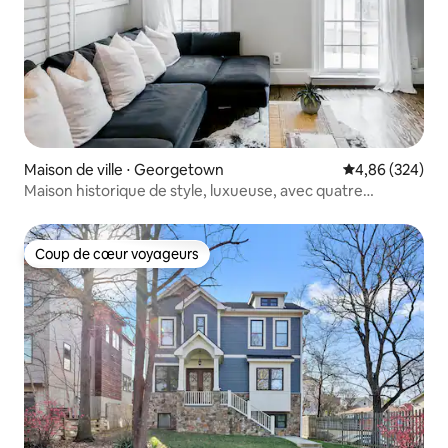
Maison de ville ⋅ Georgetown
Évaluation moy
4,86 (324)
Maison historique de style, luxueuse, avec quatre
chambres, dans un emplacement privilégié
Coup de cœur voyageurs
Coup de cœur voyageurs