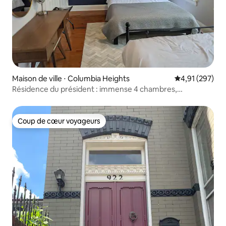
Maison de ville ⋅ Columbia Heights
Évaluation moy
4,91 (297)
Résidence du président : immense 4 chambres,
16 couchages
Coup de cœur voyageurs
Coup de cœur voyageurs