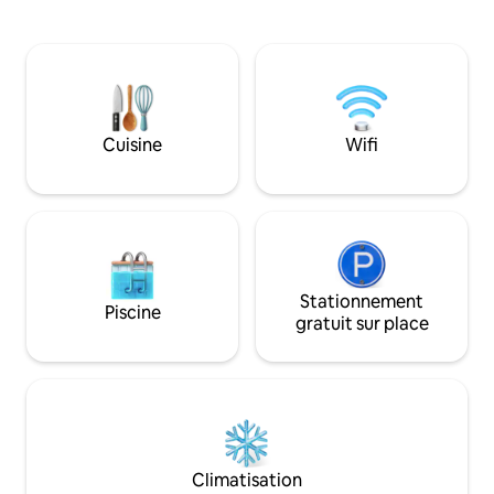
supplémentaires : 
ouvert. Le 3e étage dispose de 3
size et deux avec 
chambres, dont une avec lits
pouvons accueilli
superposés, et de 2 chambres
jusqu'à 8 personne
supplémentaires, chacune avec lit
complètes et une d
queen size, et de 2 salles de bains
Super accueillant 
complètes. Il y a un parking sécurisé hors
pâté de maisons d
de la rue pour 1 véhicule, et un parking
Cuisine
Wifi
restaurants au bord
gratuit supplémentaire dans la rue
de concert et des 
devant les locaux. À quelques pas de H-
à pied des musées
Str, à 22 minutes de l'aéroport Reagan, à
de vous accueillir !
10 minutes de la gare Union et à
quelques minutes de TOUT le reste !
Stationnement
Piscine
gratuit sur place
Climatisation