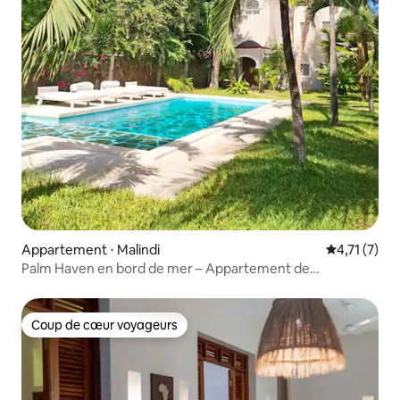
Appartement ⋅ Malindi
Évaluation 
4,71 (7)
Palm Haven en bord de mer – Appartement de
2 chambres avec piscines et accès à la plage
Coup de cœur voyageurs
Coup de cœur voyageurs