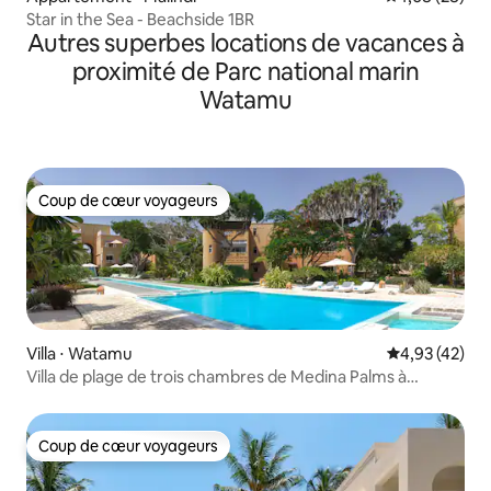
Star in the Sea - Beachside 1BR
Autres superbes locations de vacances à
proximité de Parc national marin
Watamu
Coup de cœur voyageurs
Coup de cœur voyageurs
Villa ⋅ Watamu
Évaluation mo
4,93 (42)
Villa de plage de trois chambres de Medina Palms à
Watamu
Coup de cœur voyageurs
Coup de cœur voyageurs