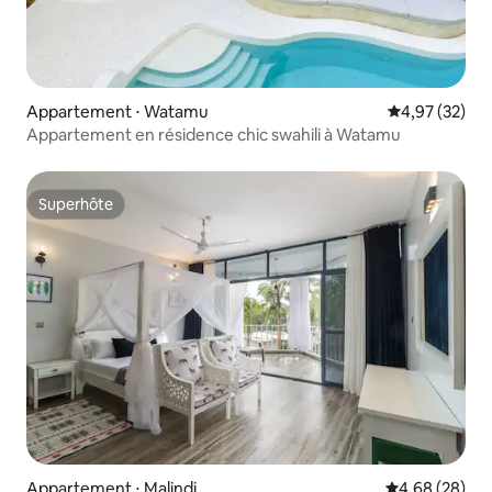
Appartement ⋅ Watamu
Évaluation mo
4,97 (32)
Appartement en résidence chic swahili à Watamu
Superhôte
Superhôte
Appartement ⋅ Malindi
Évaluation mo
4,68 (28)