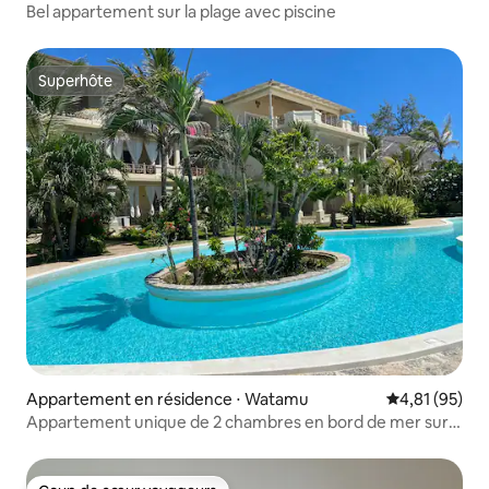
Bel appartement sur la plage avec piscine
Superhôte
Superhôte
Appartement en résidence ⋅ Watamu
Évaluation mo
4,81 (95)
Appartement unique de 2 chambres en bord de mer sur
la baie de Watamu.