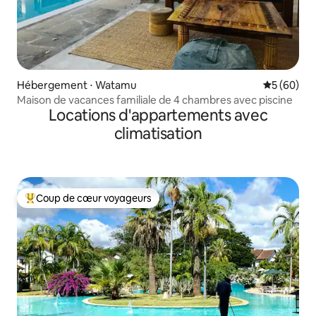
Hébergement ⋅ Watamu
Évaluation
5 (60)
Maison de vacances familiale de 4 chambres avec piscine
Locations d'appartements avec
climatisation
Coup de cœur voyageurs
Coups de cœur voyageurs les plus appréciés