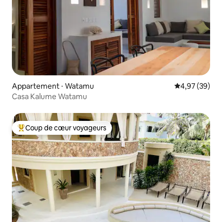
Appartement ⋅ Watamu
Évaluation mo
4,97 (39)
Casa Kalume Watamu
Coup de cœur voyageurs
Coups de cœur voyageurs les plus appréciés