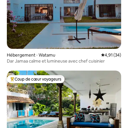
Hébergement ⋅ Watamu
Évaluation mo
4,91 (34)
Dar Jamaa calme et lumineuse avec chef cuisinier
Coup de cœur voyageurs
Coups de cœur voyageurs les plus appréciés