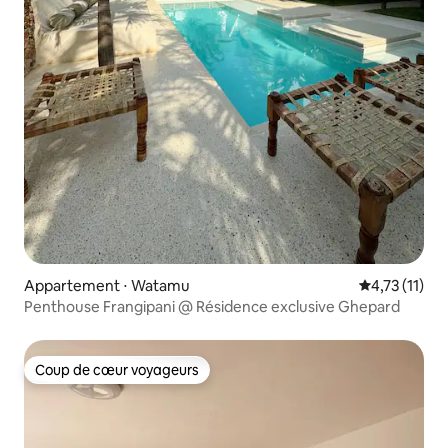
Appartement ⋅ Watamu
Évaluation m
4,73 (11)
Penthouse Frangipani @ Résidence exclusive Ghepard
Coup de cœur voyageurs
Coup de cœur voyageurs