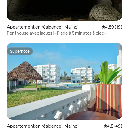
Appartement en résidence ⋅ Malindi
Évaluation mo
4,89 (19)
Penthouse avec jacuzzi - Plage à 5 minutes à pied-
Superhôte
Superhôte
Appartement en résidence ⋅ Malindi
Évaluation m
4,8 (49)