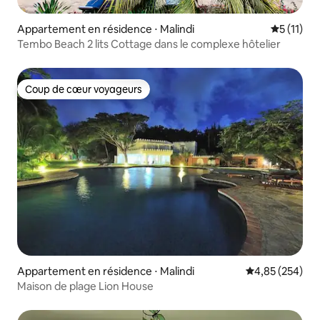
Appartement en résidence ⋅ Malindi
Évaluatio
5 (11)
Tembo Beach 2 lits Cottage dans le complexe hôtelier
Coup de cœur voyageurs
Coup de cœur voyageurs
Appartement en résidence ⋅ Malindi
Évaluation moy
4,85 (254)
Maison de plage Lion House