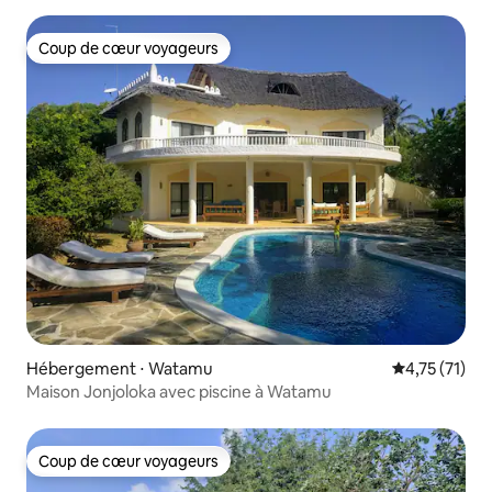
Coup de cœur voyageurs
Coup de cœur voyageurs
Hébergement ⋅ Watamu
Évaluation mo
4,75 (71)
Maison Jonjoloka avec piscine à Watamu
Coup de cœur voyageurs
Coup de cœur voyageurs