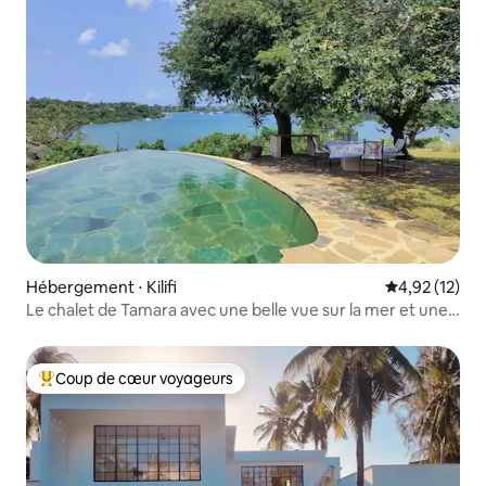
Hébergement ⋅ Kilifi
Évaluation mo
4,92 (12)
Le chalet de Tamara avec une belle vue sur la mer et une
piscine
Coup de cœur voyageurs
Coups de cœur voyageurs les plus appréciés