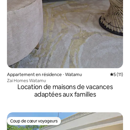
Appartement en résidence ⋅ Watamu
Évaluatio
5 (11)
Zai Homes Watamu
Location de maisons de vacances
adaptées aux familles
Coup de cœur voyageurs
Coup de cœur voyageurs