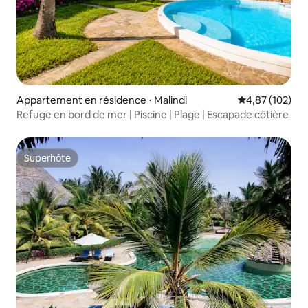
Appartement en résidence ⋅ Malindi
Évaluation moy
4,87 (102)
Refuge en bord de mer | Piscine | Plage | Escapade côtière
Superhôte
Superhôte