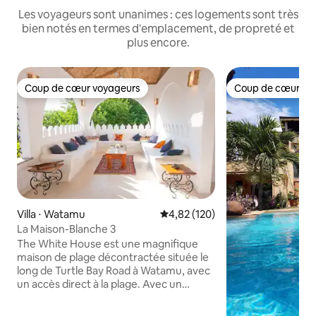
Les voyageurs sont unanimes : ces logements sont très
bien notés en termes d'emplacement, de propreté et
plus encore.
Coup de cœur voyageurs
Coup de cœur vo
Coup de cœur voyageurs
Coup de cœur vo
Villa ⋅ Watamu
Évaluation moyenne sur la base 
4,82 (120)
La Maison-Blanche 3
The White House est une magnifique
maison de plage décontractée située le
long de Turtle Bay Road à Watamu, avec
un accès direct à la plage. Avec un
excellent chef, une magnifique piscine, 4
lits, 3 salles de bains et un merveilleux