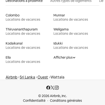
Destinations à proximité
Autres types de logements
Lie
Colombo
Munnar
Locations de vacances
Locations de vacances
Thiruvananthapuram
Weligama
Locations de vacances
Locations de vacances
Kodaikanal
Idukki
Locations de vacances
Locations de vacances
Ella
Afficher plus
Locations de vacances
Airbnb
Sri Lanka
Ouest
Wattala
© 2026 Airbnb, Inc.
Confidentialité
Conditions générales