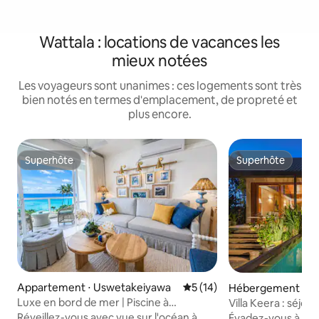
Wattala : locations de vacances les
mieux notées
Les voyageurs sont unanimes : ces logements sont très
bien notés en termes d'emplacement, de propreté et
plus encore.
Superhôte
Superhôte
Superhôte
Superhôte
Appartement ⋅ Uswetakeiyawa
Évaluation moyenne sur la b
5 (14)
Hébergement ⋅ We
Luxe en bord de mer | Piscine à
Villa Keera : séjour
débordement | Balcon avec vue
2 chambres avec p
Réveillez-vous avec vue sur l'océan à
Évadez-vous à la vi