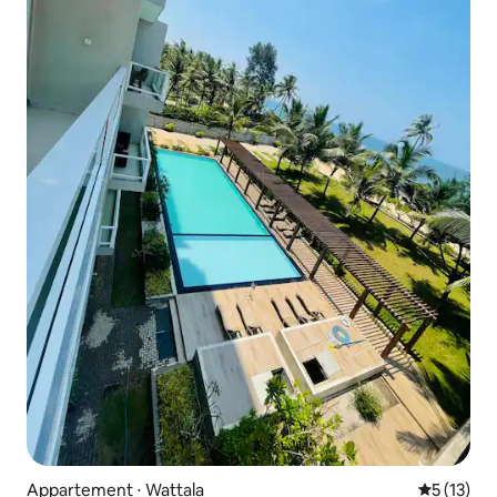
Appartement ⋅ Wattala
Évaluation
5 (13)