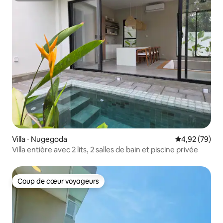
Villa ⋅ Nugegoda
Évaluation mo
4,92 (79)
Villa entière avec 2 lits, 2 salles de bain et piscine privée
Coup de cœur voyageurs
Coup de cœur voyageurs