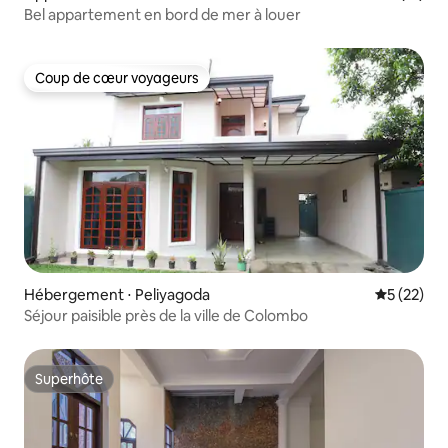
Bel appartement en bord de mer à louer
Coup de cœur voyageurs
Coup de cœur voyageurs
Hébergement ⋅ Peliyagoda
Évaluation
5 (22)
Séjour paisible près de la ville de Colombo
Superhôte
Superhôte