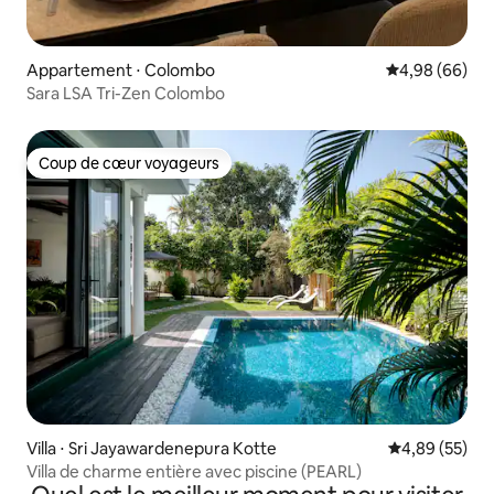
Appartement ⋅ Colombo
Évaluation mo
4,98 (66)
Sara LSA Tri-Zen Colombo
Coup de cœur voyageurs
Coup de cœur voyageurs
Villa ⋅ Sri Jayawardenepura Kotte
Évaluation mo
4,89 (55)
Villa de charme entière avec piscine (PEARL)