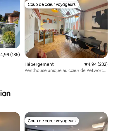
Coup de cœur voyageurs
lus appréciés
Coup de cœur voyageurs
valuation moyenne sur la base de 136 commentaires : 4,99 sur 5
4,99 (136)
taires : 4,96 sur 5
Hébergement
Évaluation moyenne sur
4,94 (232)
Penthouse unique au cœur de Petworth,
dans les South Downs
ion
Coup de cœur voyageurs
Coup de cœur voyageurs