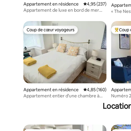
Appartement en résidence
Évaluation moyenne sur 
4,95 (237)
Appartem
Appartement de luxe en bord de mer
« The Nes
avec vue sur la mer + parking
Coup de cœur voyageurs
Coup 
Coup de cœur voyageurs
Coups de
Appartement en résidence
Évaluation moyenne sur 
4,85 (160)
Appartem
Appartement entier d'une chambre à
Numéro 22
300 mètres de la plage.
d'une ch
Location