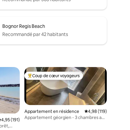
Bognor Regis Beach
Recommandé par 42 habitants
Coup de cœur voyageurs
Coups de cœur voyageurs les plus appréciés
Appartement en résidence
Évaluation moyenne sur
4,98 (119)
Appartement géorgien - 3 chambres au
valuation moyenne sur la base de 191 commentaires : 4,95 sur 5
4,95 (191)
dernier étage
orêt,