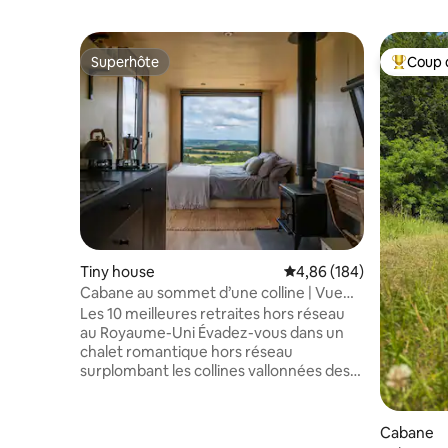
Superhôte
Coup 
Superhôte
Coups de
Tiny house
Évaluation moyenne sur 
4,86 (184)
Cabane au sommet d’une colline | Vue
panoramique sur les South Downs
Les 10 meilleures retraites hors réseau
au Royaume-Uni Évadez-vous dans un
chalet romantique hors réseau
surplombant les collines vallonnées des
South Downs. Conçue pour permettre
de ralentir et de renouer avec la nature,
cette petite maison confortable dispose
Cabane
d’un poêle à bois, d’un lit king size, d’une