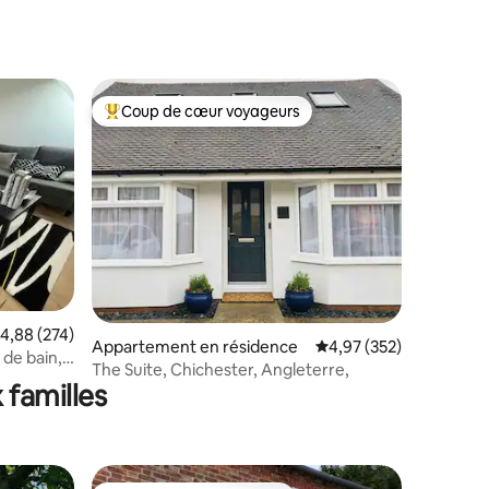
ntaires : 4,97 sur 5
Coup de cœur voyageurs
Coups de cœur voyageurs les plus appréciés
taires : 4,99 sur 5
valuation moyenne sur la base de 274 commentaires : 4,88 sur 5
4,88 (274)
Appartement en résidence
Évaluation moyenne sur
4,97 (352)
 de bain,
The Suite, Chichester, Angleterre,
 familles