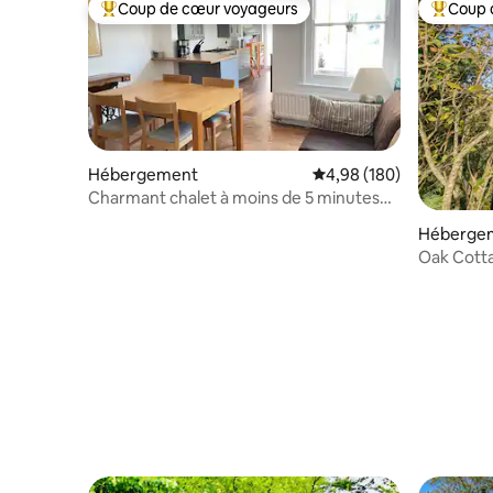
Coup de cœur voyageurs
Coup 
Coups de cœur voyageurs les plus appréciés
Coups de
Hébergement
Évaluation moyenne sur 
4,98 (180)
Charmant chalet à moins de 5 minutes
de la mer
Héberge
Oak Cotta