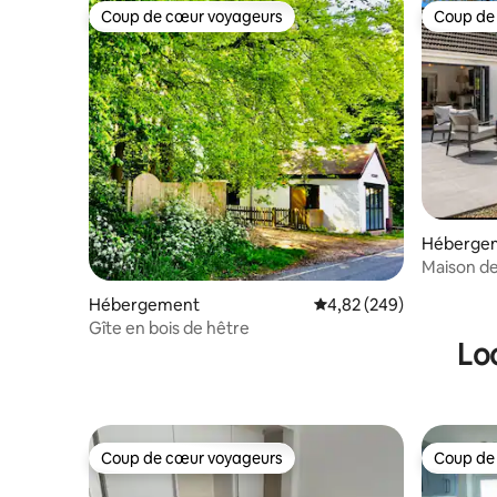
Coup de cœur voyageurs
Coup de
Coup de cœur voyageurs
Coup de
Héberge
Maison de
brasero, 
Hébergement
Évaluation moyenne sur 
4,82 (249)
Gîte en bois de hêtre
Lo
Coup de cœur voyageurs
Coup de
Coup de cœur voyageurs
Coup de