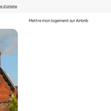
ue d'origine
Mettre mon logement sur Airbnb
sant glisser.