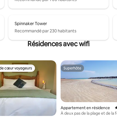
Spinnaker Tower
Recommandé par 230 habitants
Résidences avec wifi
de cœur voyageurs
Superhôte
 cœur voyageurs les plus appréciés
Superhôte
Appartement en résidence
É
À deux pas de la plage et de la f