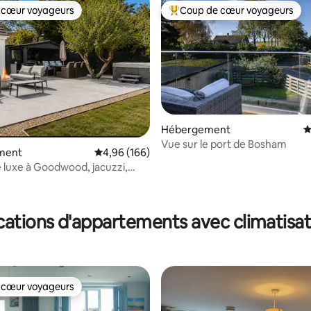
 cœur voyageurs
Coup de cœur voyageurs
 cœur voyageurs
Coups de cœur voyageurs les p
Hébergement
É
Vue sur le port de Bosham
ment
Évaluation moyenne sur la base de 166 commen
4,96 (166)
 luxe à Goodwood, jacuzzi,
6 personnes
la base de 249 commentaires : 4,82 sur 5
cations d'appartements avec climatisat
 cœur voyageurs
 cœur voyageurs