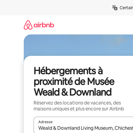
Aller
Certai
directement
au
contenu
Hébergements à
proximité de Musée
Weald & Downland
Réservez des locations de vacances, des
maisons uniques et plus encore sur Airbnb
Adresse
Lorsque les résultats s'affichent, utilisez les flèc