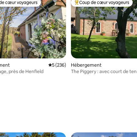
de cœur voyageurs
Coup de cœur voyageurs
 cœur voyageurs les plus appréciés
Coups de cœur voyageurs les p
la base de 180 commentaires : 4,98 sur 5
ment
Évaluation moyenne sur la base de 236 com
5 (236)
Hébergement
ge, près de Henfield
The Piggery : avec court de ten
grange de jeux