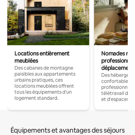
Locations entièrement
Nomades num
meublées
professionnel
déplacement
Des cabanes de montagne
paisibles aux appartements
Des hébergem
urbains pratiques, ces
confortables p
locations meublées offrent
professionnels
tous les équipements d'un
télétravail dis
logement standard.
et d'espaces de
Équipements et avantages des séjours