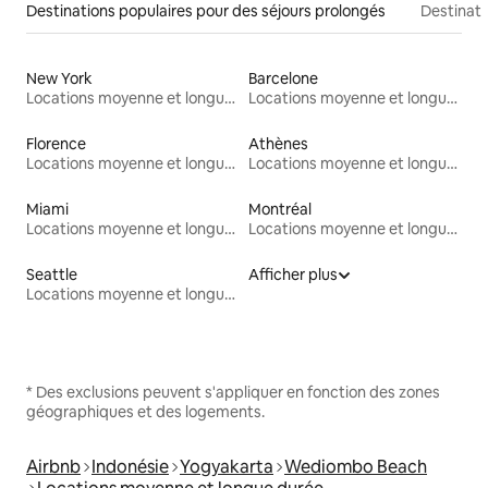
Destinations populaires pour des séjours prolongés
Destinati
New York
Barcelone
Locations moyenne et longue durée
Locations moyenne et longue durée
Florence
Athènes
Locations moyenne et longue durée
Locations moyenne et longue durée
Miami
Montréal
Locations moyenne et longue durée
Locations moyenne et longue durée
Seattle
Afficher plus
Locations moyenne et longue durée
* Des exclusions peuvent s'appliquer en fonction des zones
géographiques et des logements.
Airbnb
Indonésie
Yogyakarta
Wediombo Beach