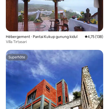
Hébergement ⋅ Pantai Kukup gunung kidul
Évaluation moy
4,75 (138)
Villa Tirtasari
Superhôte
Superhôte