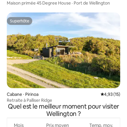
Maison primée 45 Degree House · Port de Wellington
Superhôte
Superhôte
Cabane ⋅ Pirinoa
Évaluation mo
4,93 (15)
Retraite à Palliser Ridge
Quel est le meilleur moment pour visiter
Wellington ?
Mois
Prix moyen
Temp. moy.