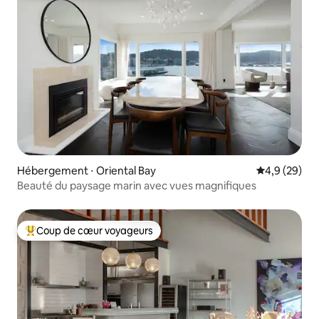
Hébergement ⋅ Oriental Bay
Évaluation m
4,9 (29)
Beauté du paysage marin avec vues magnifiques
Coup de cœur voyageurs
Coups de cœur voyageurs les plus appréciés