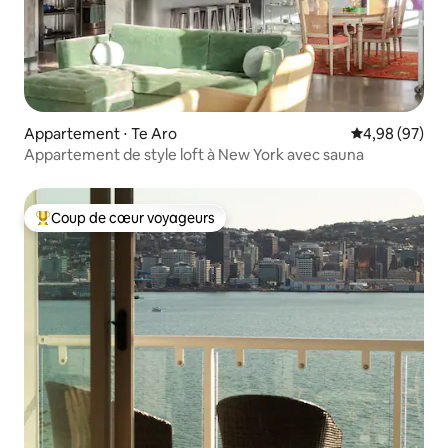
Appartement ⋅ Te Aro
Évaluation mo
4,98 (97)
Appartement de style loft à New York avec sauna
Coup de cœur voyageurs
Coups de cœur voyageurs les plus appréciés