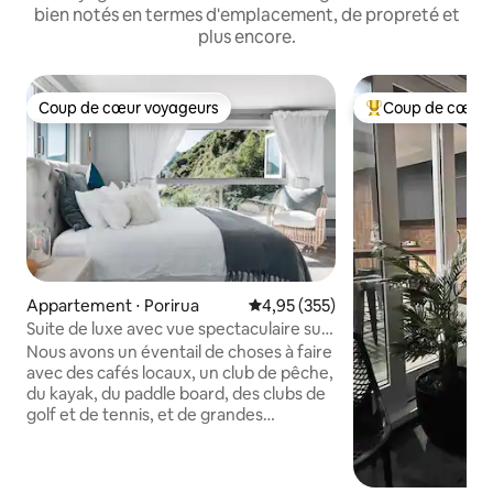
bien notés en termes d'emplacement, de propreté et
plus encore.
Coup de cœur voyageurs
Coup de cœur 
Coup de cœur voyageurs
Coups de cœur vo
Appartement ⋅ Porirua
Évaluation moyenne sur la base 
4,95 (355)
Suite de luxe avec vue spectaculaire sur
la mer et les couchers de soleil
Nous avons un éventail de choses à faire
avec des cafés locaux, un club de pêche,
du kayak, du paddle board, des clubs de
golf et de tennis, et de grandes
promenades à notre porte. Si vous
voulez faire une excursion d'une journée
dans la région de Wairarapa, nous