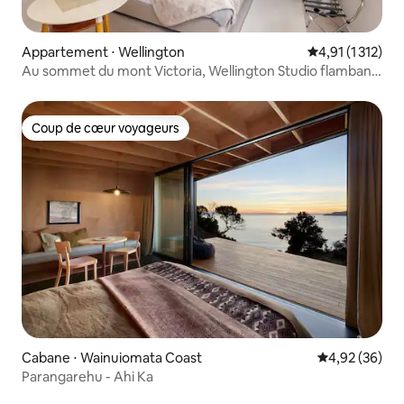
Appartement ⋅ Wellington
Évaluation moye
4,91 (1 312)
Au sommet du mont Victoria, Wellington Studio flambant
neuf
Coup de cœur voyageurs
Coup de cœur voyageurs
Cabane ⋅ Wainuiomata Coast
Évaluation mo
4,92 (36)
Parangarehu - Ahi Ka