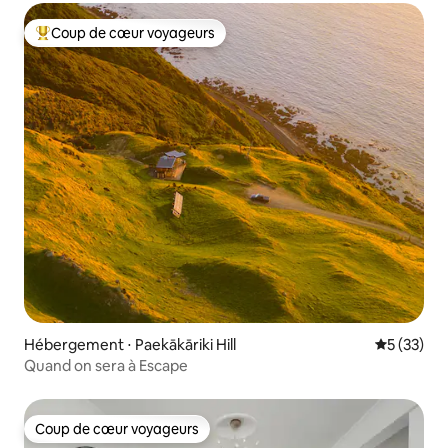
Coup de cœur voyageurs
Coups de cœur voyageurs les plus appréciés
Hébergement ⋅ Paekākāriki Hill
Évaluation
5 (33)
Quand on sera à Escape
Coup de cœur voyageurs
Coup de cœur voyageurs