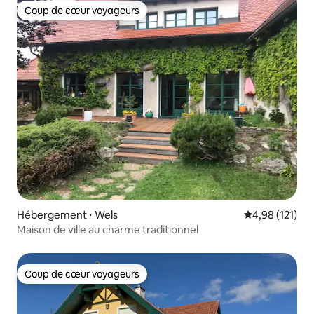
Coup de cœur voyageurs
Coup de cœur voyageurs
Hébergement ⋅ Wels
Évaluation moy
4,98 (121)
Maison de ville au charme traditionnel
Coup de cœur voyageurs
Coup de cœur voyageurs