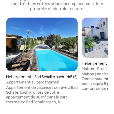
sont très bien notées pour leur emplacement, leur
propreté et bien plus encore.
Hébergement ⋅ St
Maison - Proche du
Wels
Maison jumelée lu
Hébergement ⋅ Bad Schallerbach
Évaluation moyenne sur la 
5 (3)
Oberschauersberg pr
Appartement au parc thermal
pour jusqu'à 8 per
Appartement de vacances de rêve à Bad
confort de vie ma
Schallerbach Profitez de votre
technologie de m
appartement de 90 m² dans le parc
intérieur élégant e
thermal de Bad Schallerbach, à
piscine extérieure 
seulement 10 minutes des thermes de
détente en été et
soufre (aide en cas de rhumatismes, de
hiver moyennant d