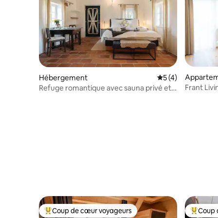
Apparte
Hébergement
Évaluation moyenn
5 (4)
Frant Liv
Refuge romantique avec sauna privé et
78 m² ave
jacuzzi
Coup de cœur voyageurs
Coup 
Coups de cœur voyageurs les plus appréciés
Coups de