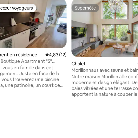
 cœur voyageurs
Superhôte
 cœur voyageurs
Superhôte
ent en résidence
Évaluation moyenne sur la base de 12 comme
4,83 (12)
 Boutique Apartment "S"
Chalet
GRATUIT
vous en famille dans cet
Morillonhaus avec sauna et bain
 la base de 165 commentaires : 4,92 sur 5
ogement. Juste en face de la
remous
Notre maison Morillon allie con
, vous trouverez une piscine
moderne et design élégant. De
a, une patinoire, un court de
baies vitrées et une terrasse c
 terrain de football, une aire de
apportent la nature à couper le
 enfants, un supermarché Billa
directement dans la maison. D
langerie. Il y a un grand
vous dans le bain à remous ou d
t également une place de
sauna avec une vue panorami
rivée sécurisée avec une
magnifique, profitez d'un verre
déo qui reconnaît votre plaque
de l'atmosphère parfaite ou d
culation. À proximité, vous
vous près de la cheminée dans 
 des restaurants proposant
ouvert. Avec un équipement d
ts kebabs, de la restauration