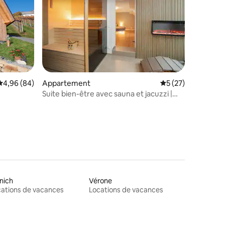
mmentaires : 5 sur 5
Évaluation moyenne sur la base de 84 commentaires : 4,96 sur 5
4,96 (84)
Appartement
Évaluation moyenne
5 (27)
Suite bien-être avec sauna et jacuzzi |
HERO HOMES Graz
nich
Vérone
ations de vacances
Locations de vacances