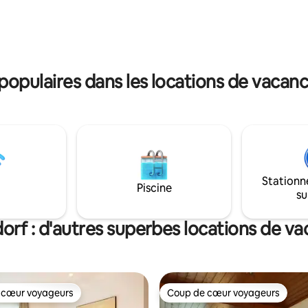
qualité, une attention aux détai
nsi qu'une cuisine traditionnelle
intimité totale, les maisons off
qualité.
touche unique que vous n'oubl
de sitôt.
opulaires dans les locations de vacan
Stationn
Piscine
su
rf : d'autres superbes locations de v
 cœur voyageurs
Coup de cœur voyageurs
 cœur voyageurs
Coup de cœur voyageurs