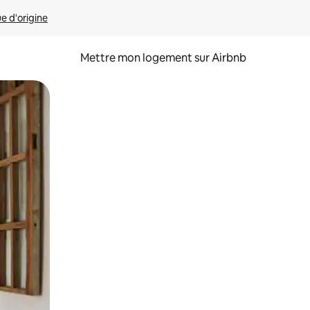
ue d'origine
Mettre mon logement sur Airbnb
sant glisser.