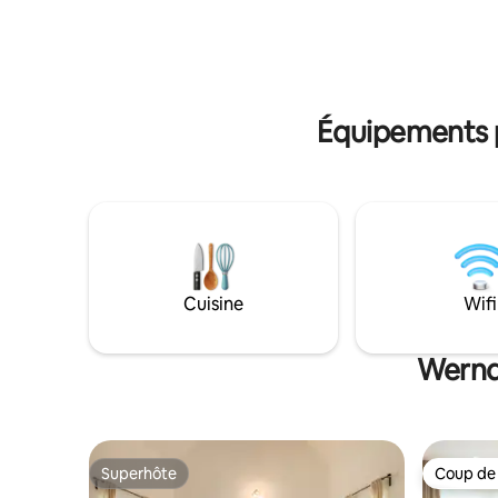
durable avec des matériaux naturels,
rapide, ai
oasis de plaisir avec des produits
de haute 
régionaux à la ferme. Entre Graz et la
région thermale et gastronomique du
sud-est de la Styrie – parfait pour des
moments de repos et de plaisir.
Équipements p
Cuisine
Wifi
Werndo
Superhôte
Coup de
Superhôte
Coup de