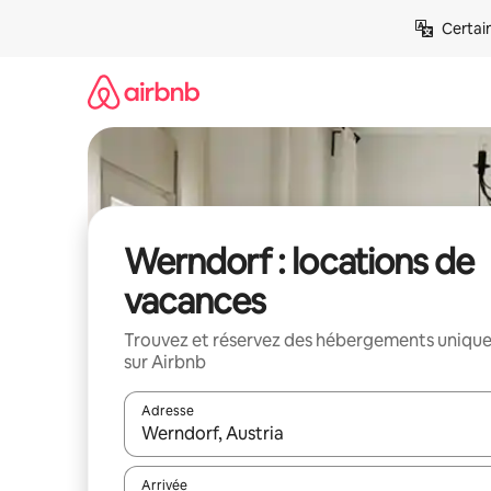
Aller
Certai
directement
au
contenu
Werndorf : locations de
vacances
Trouvez et réservez des hébergements uniqu
sur Airbnb
Adresse
Lorsque les résultats s'affichent, utilisez les flèc
Arrivée