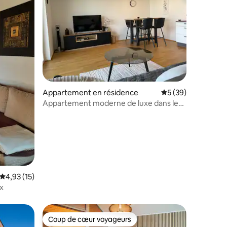
mmentaires : 5 sur 5
Appartement en résidence
Évaluation moyenne
5 (39)
Appartement moderne de luxe dans le
quartier des affaires
Évaluation moyenne sur la base de 15 commentaires : 4,93 sur 5
4,93 (15)
x
Coup de cœur voyageurs
Coup de cœur voyageurs