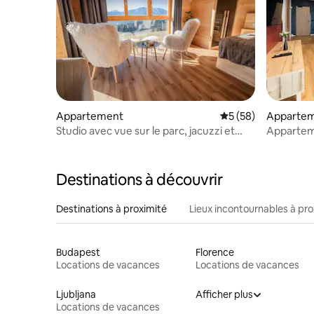
Appartement
Évaluation moyenne 
5 (58)
Apparte
Studio avec vue sur le parc, jacuzzi et
Appartem
sauna
au Postca
Destinations à découvrir
Destinations à proximité
Lieux incontournables à pro
Budapest
Florence
Locations de vacances
Locations de vacances
Ljubljana
Afficher plus
Locations de vacances