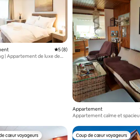
ment
Évaluation moyenne sur la base de 8 co
5 (8)
e sur la base de 4 commentaires : 5 sur 5
ing | Appartement de luxe de
c balcon
Appartement
Appartement calme et spacieu
de cœur voyageurs
Coup de cœur voyageurs
 cœur voyageurs les plus appréciés
Coup de cœur voyageurs