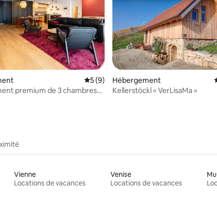
sur la base de 58 commentaires : 5 sur 5
ment
Évaluation moyenne sur la base de 9 co
5 (9)
Hébergement
ent premium de 3 chambres
Kellerstöckl « VerLisaMa »
rd Country
ximité
Vienne
Venise
Mu
Locations de vacances
Locations de vacances
Loc