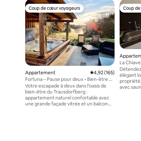
Coup de cœur voyageurs
Coup de
Coup de cœur voyageurs
Coup de
Appartem
La Chiave
Parking 
Détendez-
Appartement
Évaluation moyenne sur
4,92 (165)
élégant l
Fortuna – Pause pour deux • Bien-être et
propriété
vue sur la nature
Votre escapade à deux dans l'oasis de
avec saun
bien-être du Trausdorfberg :
tennis, un
appartement naturel confortable avec
jeux pour
une grande façade vitrée et un balcon
et une bou
français avec vue sur la verdure. Notre
parking e
ferme avec poules et moutons et une
parking p
atmosphère chaleureuse invite à la
caméra vi
détente. Sauna et jacuzzi utilisables
d'immatri
exclusivement grâce au système de
trouverez
réservation. Construit de manière
d'excellen