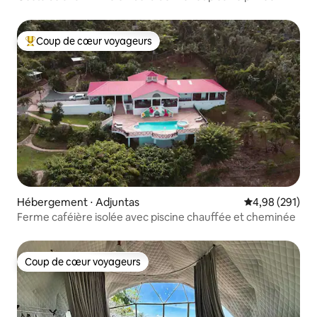
Coup de cœur voyageurs
Coups de cœur voyageurs les plus appréciés
Hébergement ⋅ Adjuntas
Évaluation moy
4,98 (291)
Ferme caféière isolée avec piscine chauffée et cheminée
Coup de cœur voyageurs
Coup de cœur voyageurs