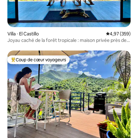
Villa ⋅ El Castillo
Évaluation moy
4,97 (359)
Joyau caché de la forêt tropicale : maison privée près de
l'Arenal
Coup de cœur voyageurs
Coups de cœur voyageurs les plus appréciés