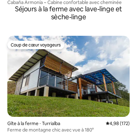
Cabaña Armonía ~ Cabine confortable avec cheminée
Séjours à la ferme avec lave-linge et
sèche-linge
Coup de cœur voyageurs
Coup de cœur voyageurs
Gîte à la ferme ⋅ Turrialba
Évaluation moy
4,98 (172)
Ferme de montagne chic avec vue à 180°