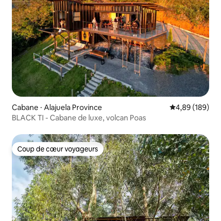
Cabane ⋅ Alajuela Province
Évaluation moy
4,89 (189)
BLACK TI - Cabane de luxe, volcan Poas
Coup de cœur voyageurs
Coup de cœur voyageurs