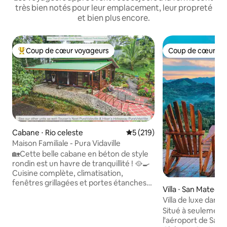
très bien notés pour leur emplacement, leur propreté
et bien plus encore.
Coup de cœur voyageurs
Coup de cœur vo
Coups de cœur voyageurs les plus appréciés
Coup de cœur vo
Cabane ⋅ Rio celeste
Évaluation moyenne sur la ba
5 (219)
Maison Familiale - Pura Vidaville
🏡Cette belle cabane en béton de style
rondin est un havre de tranquillité ! 🥘🍳
Cuisine complète, climatisation,
fenêtres grillagées et portes étanches
Villa ⋅ San Mateo
🛏️🚽 2 chambres (1 avec salle de bain
Villa de luxe dans l
attenante), 2 salles de bain 🫧👕Lessive
privée, sereine
Situé à seulement
📶Wi-Fi 5G 🍍Comprend le petit-
l'aéroport de San J
déjeuner, des fruits, des collations, des