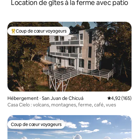
Location de gîtes à la ferme avec patio
Coup de cœur voyageurs
Coups de cœur voyageurs les plus appréciés
Hébergement ⋅ San Juan de Chicuá
Évaluation moy
4,92 (165)
Casa Cielo : volcans, montagnes, ferme, café, vues
Coup de cœur voyageurs
Coup de cœur voyageurs