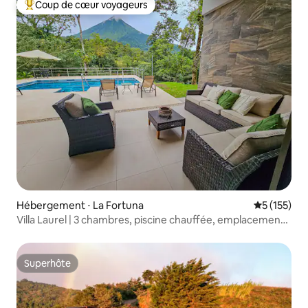
Coup de cœur voyageurs
Coups de cœur voyageurs les plus appréciés
Hébergement ⋅ La Fortuna
Évaluation 
5 (155)
Villa Laurel | 3 chambres, piscine chauffée, emplacement
idéal
Superhôte
Superhôte