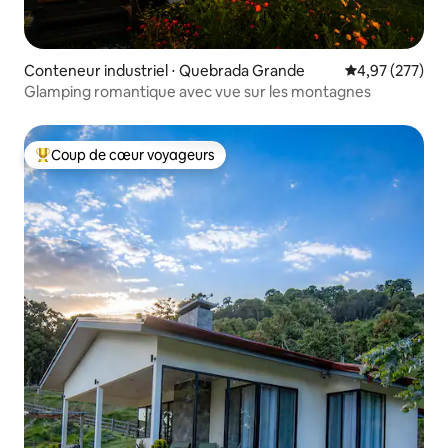
Conteneur industriel ⋅ Quebrada Grande
Évaluation moy
4,97 (277)
Glamping romantique avec vue sur les montagnes
Coup de cœur voyageurs
Coups de cœur voyageurs les plus appréciés