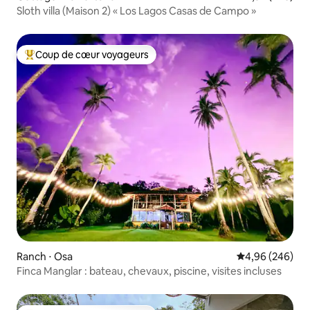
Sloth villa (Maison 2) « Los Lagos Casas de Campo »
Coup de cœur voyageurs
Coups de cœur voyageurs les plus appréciés
Ranch ⋅ Osa
Évaluation moy
4,96 (246)
Finca Manglar : bateau, chevaux, piscine, visites incluses