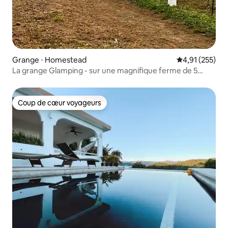
Grange ⋅ Homestead
Évaluation moy
4,91 (255)
La grange Glamping - sur une magnifique ferme de 5
acres !
Coup de cœur voyageurs
Coup de cœur voyageurs