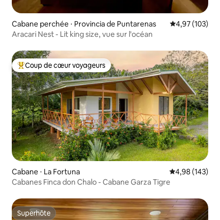
Cabane perchée ⋅ Provincia de Puntarenas
Évaluation moy
4,97 (103)
Aracari Nest - Lit king size, vue sur l'océan
Coup de cœur voyageurs
Coups de cœur voyageurs les plus appréciés
Cabane ⋅ La Fortuna
Évaluation moy
4,98 (143)
Cabanes Finca don Chalo - Cabane Garza Tigre
Superhôte
Superhôte