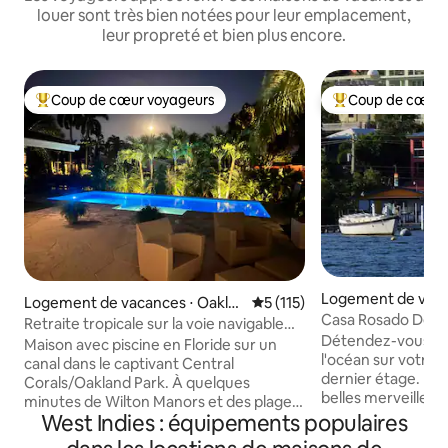
louer sont très bien notées pour leur emplacement,
leur propreté et bien plus encore.
Coup de cœur voyageurs
Coup de cœur 
Coups de cœur voyageurs les plus appréciés
Coups de cœur vo
Logement de vaca
Logement de vacances ⋅ Oakla
Évaluation moyenne sur la ba
5 (115)
lebra
Casa Rosado Derni
nd Park
Retraite tropicale sur la voie navigable
l'océan Culebra
Détendez-vous et 
avec piscine chauffée
Maison avec piscine en Floride sur un
l'océan sur votre 
canal dans le captivant Central
dernier étage. Profitez de toutes les
Corals/Oakland Park. À quelques
belles merveilles 
minutes de Wilton Manors et des plages
séjournant dans n
West Indies : équipements populaires
de Lauderdale. Profitez d'espaces de vie
belle maison, idéal
ouverts et lumineux, de chambres