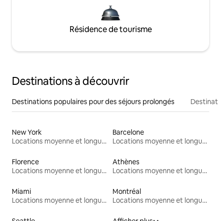
Résidence de tourisme
Destinations à découvrir
Destinations populaires pour des séjours prolongés
Destinati
New York
Barcelone
Locations moyenne et longue durée
Locations moyenne et longue durée
Florence
Athènes
Locations moyenne et longue durée
Locations moyenne et longue durée
Miami
Montréal
Locations moyenne et longue durée
Locations moyenne et longue durée