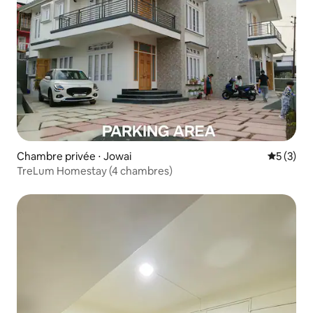
Chambre privée ⋅ Jowai
Évaluatio
5 (3)
TreLum Homestay (4 chambres)