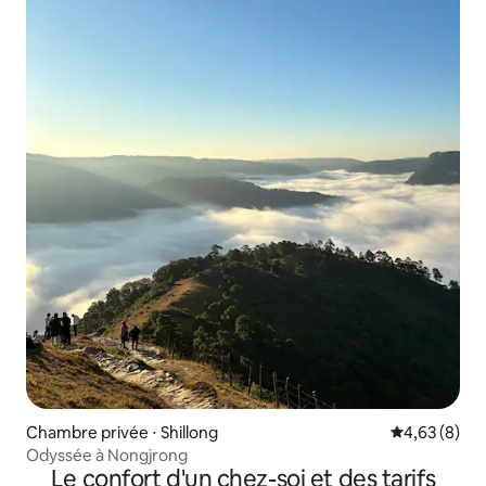
Chambre privée ⋅ Shillong
Évaluation m
4,63 (8)
Odyssée à Nongjrong
Le confort d'un chez-soi et des tarifs