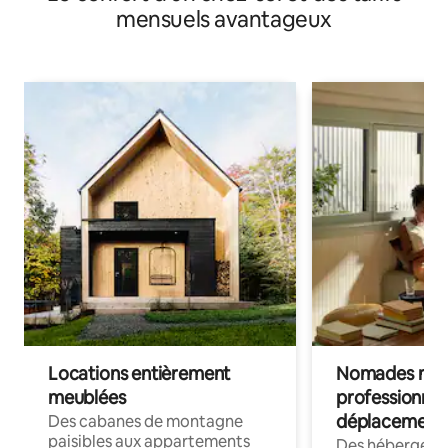
mensuels avantageux
Locations entièrement
Nomades num
meublées
professionnel
déplacement
Des cabanes de montagne
paisibles aux appartements
Des hébergem