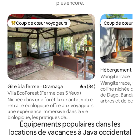
plus encore.
Coup de cœur voyageurs
Coup de cœur vo
Coups de cœur voyageurs les plus appréciés
Coup de cœur vo
Hébergement ⋅ C
Wangiterrace
Wangiterrace, une 
Gîte à la ferme ⋅ Dramaga
Évaluation moyenne sur la b
5 (34)
colline nichée dan
Villa EcoForest (Ferme des 5 Yeux)
de Dago, Bandung
Nichée dans une forêt luxuriante, notre
arbres et de beauté
retraite écologique offre aux voyageurs
matins brumeux, de 
une expérience immersive dans la vie
montagne et un climat f
biologique, les pratiques de
profitiez d'une mat
Équipements populaires dans les
permaculture et un environnement
terrasse ou que vo
naturel florissant. Découvrez nos offres
et les sentiers nat
locations de vacances à Java occidental
de la forêt à la table avec des aliments
WangiTerrace est 