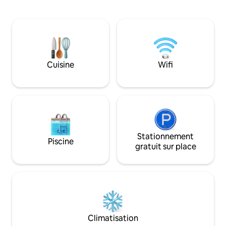
biologiques fraîchement cultivés,
et la connexion av
renouez avec la nature grâce à des
pour les familles, 
programmes éducatifs guidés et
groupes, notre vill
respirez la tranquillité d'un mode de vie
dans l'un des quart
sain et durable. Que vous soyez ici pour
pittoresques de 
vous détendre, apprendre ou
simplement vous imprégner de la
Cuisine
Wifi
beauté de la forêt, c'est votre escapade
parfaite dans l'étreinte de la nature.
Stationnement
Piscine
gratuit sur place
Climatisation