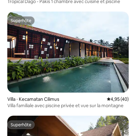
Tropical Dago - Pakis 1 chambre avec cuisine et piscine
Superhôte
Superhôte
Villa ⋅ Kecamatan Cilimus
Évaluation mo
4,95 (40)
Villa familiale avec piscine privée et vue sur la montagne
Superhôte
Superhôte