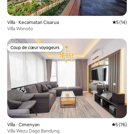
Villa ⋅ Kecamatan Cisarua
Évaluation
5 (14)
Villa Wonoto
Coup de cœur voyageurs
Coup de cœur voyageurs
Villa ⋅ Cimenyan
Évaluation
5 (76)
Villa Wezu Dago Bandung