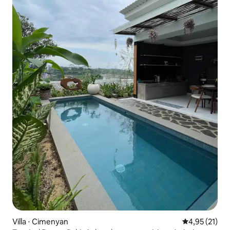
Villa ⋅ Cimenyan
Évaluation mo
4,95 (21)