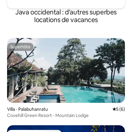
Java occidental : d'autres superbes
locations de vacances
Superhôte
Superhôte
Villa ⋅ Palabuhanratu
Évaluatio
5 (6)
Covehill Green Resort - Mountain Lodge