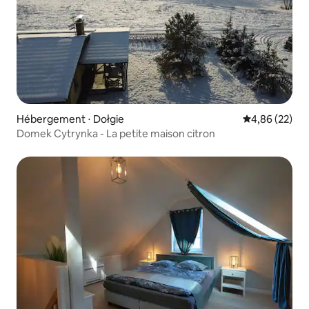
Hébergement ⋅ Dołgie
Évaluation mo
4,86 (22)
Domek Cytrynka - La petite maison citron