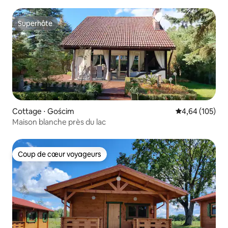
Superhôte
Superhôte
Cottage ⋅ Gościm
Évaluation moy
4,64 (105)
Maison blanche près du lac
Coup de cœur voyageurs
Coup de cœur voyageurs