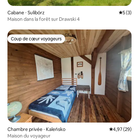
Cabane ⋅ Sulibórz
Évaluatio
5 (3)
Maison dans la forêt sur Drawski 4
Coup de cœur voyageurs
Coup de cœur voyageurs
Chambre privée ⋅ Kaleńsko
Évaluation mo
4,97 (29)
Maison du voyageur