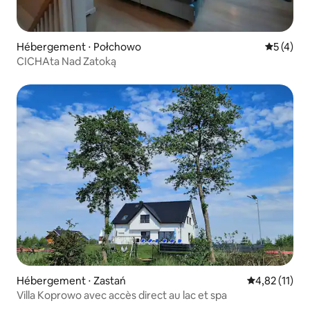
Hébergement ⋅ Połchowo
Évaluatio
5 (4)
CICHAta Nad Zatoką
Hébergement ⋅ Zastań
Évaluation mo
4,82 (11)
Villa Koprowo avec accès direct au lac et spa