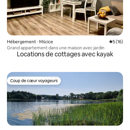
Hébergement ⋅ Mścice
Évaluation
5 (16)
Grand appartement dans une maison avec jardin
Locations de cottages avec kayak
Coup de cœur voyageurs
Coup de cœur voyageurs