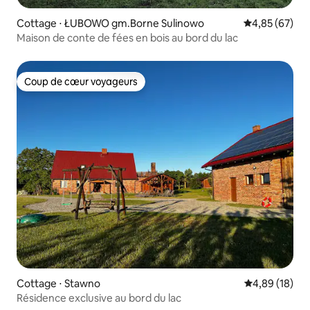
Cottage ⋅ ŁUBOWO gm.Borne Sulinowo
Évaluation mo
4,85 (67)
Maison de conte de fées en bois au bord du lac
Coup de cœur voyageurs
Coup de cœur voyageurs
Cottage ⋅ Stawno
Évaluation mo
4,89 (18)
Résidence exclusive au bord du lac