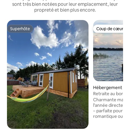
sont très bien notées pour leur emplacement, leur
propreté et bien plus encore.
Superhôte
Coup de cœur vo
Superhôte
Coup de cœur vo
Hébergement ⋅ Pr
e
Retraite au bord du
bateau à rames
Charmante maison
l'année directeme
– parfaite pour u
romantique ou un
autour du barbec
équipé et chauffé,