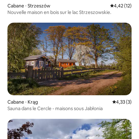
Cabane ⋅ Strzeszów
Évaluation mo
4,42 (12)
Nouvelle maison en bois sur le lac Strzeszowskie.
Cabane ⋅ Krąg
Évaluation m
4,33 (3)
Sauna dans le Cercle - maisons sous Jabłonia