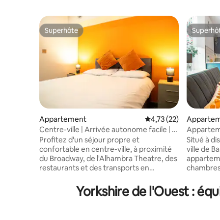
Superhôte
Superhô
Superhôte
Superhô
Appartement
Évaluation moyenne su
4,73 (22)
Apparte
Centre-ville | Arrivée autonome facile | À
Appartem
pied des événements
chambres 
Profitez d'un séjour propre et
Situé à d
confortable en centre-ville, à proximité
ville de B
du Broadway, de l'Alhambra Theatre, des
appartem
restaurants et des transports en
chambres 
commun. Arrivez facilement grâce à des
Convient
options de stationnement bon marché à
dormant 
Yorkshire de l'Ouest : éq
proximité, accessibles à pied, et à une
séparées o
arrivée autonome sécurisée 24h/24 et
dans la c
7j/7. Détendez-vous dans un lit double
le deuxièm