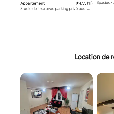
Spacieux 
Appartement
Évaluation moyenne su
4,55 (11)
8 personn
Studio de luxe avec parking privé pour
3 personnes
Location de r