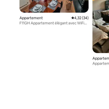
Appartement
Évaluation moyenne su
4,32 (34)
F11GH Appartement élégant avec WiFi
rapide et parking
Apparte
Appartem
(7 coucha