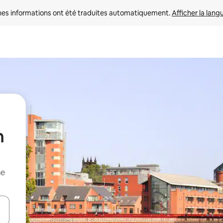
nes informations ont été traduites automatiquement. 
Afficher la lang
n
me
hes vers le haut et vers le bas pour les parcourir ou en appuyant et en fai