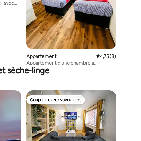
, avec
Appartement
Évaluation moyenne s
4,75 (8)
Appartement d'une chambre à
et sèche-linge
proximité du centre-ville de Leeds
Coup de cœur voyageurs
Coup de cœur voyageurs