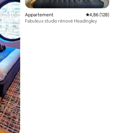
Appartement
Évaluation moyenne sur
4,86 (128)
Fabuleux studio rénové Headingley
taires : 4,56 sur 5