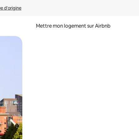
ue d'origine
Mettre mon logement sur Airbnb
sant glisser.