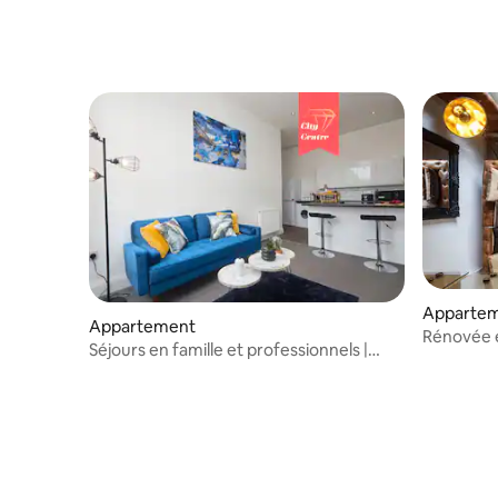
Apparte
Appartement
Rénovée e
Séjours en famille et professionnels |
apparteme
𝗟𝗼𝗻𝗴 𝗦𝘁𝗮𝘆 𝗢𝗳𝗳𝗲𝗿𝘀 | Parking !