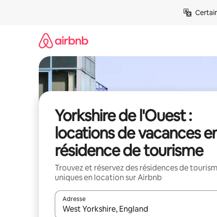
Aller
Certai
directement
au
contenu
Yorkshire de l'Ouest :
locations de vacances e
résidence de tourisme
Trouvez et réservez des résidences de touris
uniques en location sur Airbnb
Adresse
Lorsque les résultats s'affichent, utilisez les flèc