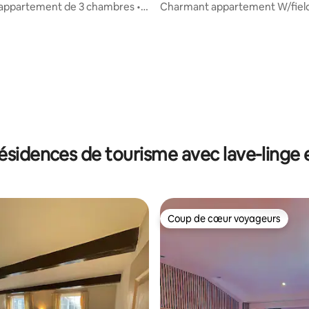
appartement de 3 chambres •
Charmant appartement W/field
r la base de 11 commentaires : 4,55 sur 5
es • Centre de Leeds
parking, proche de la M1
ésidences de tourisme avec lave-linge 
Coup de cœur voyageurs
Coup de cœur voyageurs