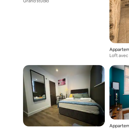
Grand studio
Apparte
Loft avec 
la campa
Apparte