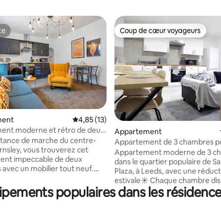
te
Coup de cœur voyageurs
te
Coup de cœur voyageurs
r la base de 22 commentaires : 4,73 sur 5
ment
Évaluation moyenne sur la base de 13 comme
4,85 (13)
ent moderne et rétro de deux
Appartement
à Barnsley
istance de marche du centre-
Appartement de 3 chambres p
arnsley, vous trouverez cet
entrepreneurs près de LGI et 
Appartement moderne de 3 c
ent impeccable de deux
l'université
dans le quartier populaire de 
avec un mobilier tout neuf.
Plaza, à Leeds, avec une réduc
 à un maximum de 4 personnes
estivale☀️ Chaque chambre dispose d'un
en couple dans deux chambres
uipements populaires dans les résidenc
lit double confortable, ce qui le
u utilisant les deux lits simples
pour un maximum de 6 personn
hambre principale, double dans
souhaitent avoir leur propre es
e et canapé-lit dans le salon.
Cuisine entièrement équipée, 