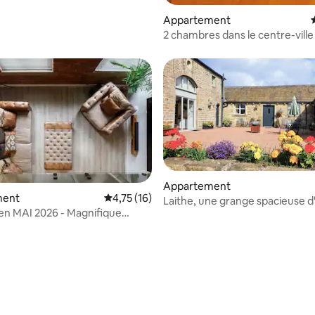
Appartement
2 chambres dans le centre-vill
| Pour 6 personnes | Vues
emblématiques
Appartement
ment
Évaluation moyenne sur la base de 16 comme
4,75 (16)
Laithe, une grange spacieuse d
n MAI 2026 - Magnifique
chambre
nt design avec deux lits