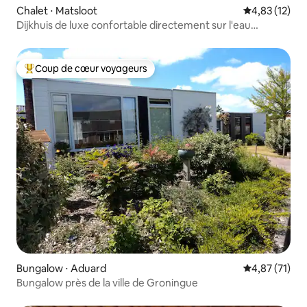
Chalet ⋅ Matsloot
Évaluation mo
4,83 (12)
Dijkhuis de luxe confortable directement sur l'eau
Matsloot
Coup de cœur voyageurs
Coups de cœur voyageurs les plus appréciés
Bungalow ⋅ Aduard
Évaluation mo
4,87 (71)
Bungalow près de la ville de Groningue