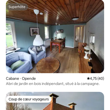
Superhôte
Superhôte
Cabane ⋅ Opende
Évaluation mo
4,75 (40)
Abri de jardin en bois indépendant, situé à la campagne.
Coup de cœur voyageurs
Coup de cœur voyageurs