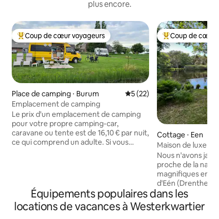
plus encore.
Coup de cœur voyageurs
Coup de cœur 
Coups de cœur voyageurs les plus appréciés
Coups de cœur vo
Place de camping ⋅ Burum
Évaluation moyenne sur la b
5 (22)
Emplacement de camping
Le prix d'un emplacement de camping
pour votre propre camping-car,
caravane ou tente est de 16,10 € par nuit,
Cottage ⋅ Een
ce qui comprend un adulte. Si vous
Maison de luxe dans
venez avec plus de personnes, les
2 salles de bain, d
Nous n'avons jama
adultes et les enfants à partir de 13 ans
proche de la natur
paient 6,32 € par personne et par nuit.
magnifiques envir
Les enfants jusqu'à 13 ans paient alors
d'Eén (Drenthe), 
4,00 € par personne et par nuit.
Équipements populaires dans les
Norg, vous trouve
L'utilisation de l'électricité et des
Duurentijdt. Il s'agit d'une maison de
locations de vacances à Westerkwartier
installations sanitaires est incluse dans le
vacances de luxe a
prix, hors taxe de séjour de 2,00 € par