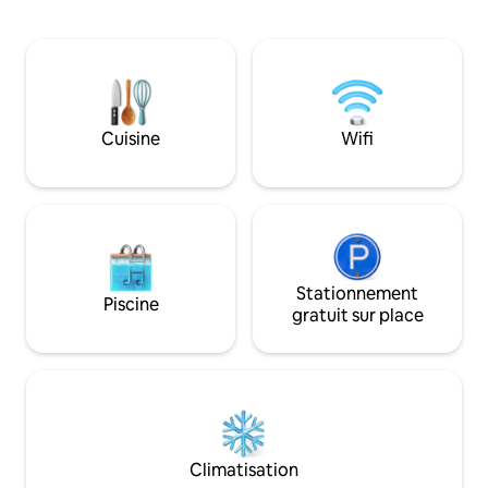
commodités pour 
personne et par nuit. Un emplacement
modernes, avec d
pour votre propre camping-car,
chambres et deux 
caravane ou tente à De Grutte Earen fait
merveilleuses. Le 
entre 80 et 100 mètres carrés. Les
poêle à bois. Il y a l
chiens sont autorisés dans notre
une connexion Inte
camping. Si vous souhaitez venir avec un
optique. Autour de la maison, il y a deux
Cuisine
Wifi
chien, veuillez nous contacter.
terrasses et une v
lac ! Un endroit m
détendre.
Stationnement
Piscine
gratuit sur place
Climatisation