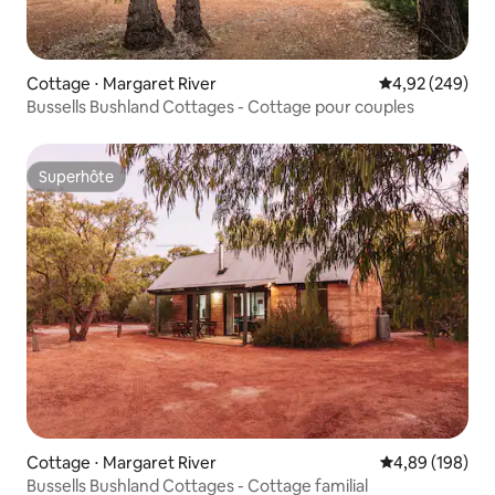
Cottage ⋅ Margaret River
Évaluation moy
4,92 (249)
Bussells Bushland Cottages - Cottage pour couples
Superhôte
Superhôte
Cottage ⋅ Margaret River
Évaluation moy
4,89 (198)
Bussells Bushland Cottages - Cottage familial