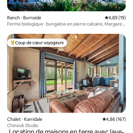
Ranch ⋅ Burnside
Évaluation mo
4,89 (19)
Ferme biologique : bungalow en pierre calcaire, Margaret
River
Coup de cœur voyageurs
Coups de cœur voyageurs les plus appréciés
Chalet ⋅ Karridale
Évaluation moy
4,86 (167)
Chinook Studio
Location de maisons en terre avec lave-