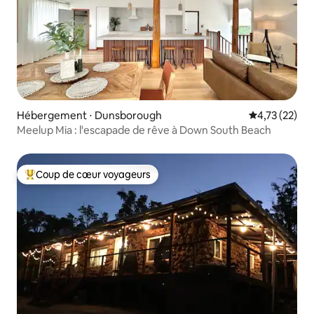
Hébergement ⋅ Dunsborough
Évaluation mo
4,73 (22)
Meelup Mia : l'escapade de rêve à Down South Beach
Coup de cœur voyageurs
Coups de cœur voyageurs les plus appréciés