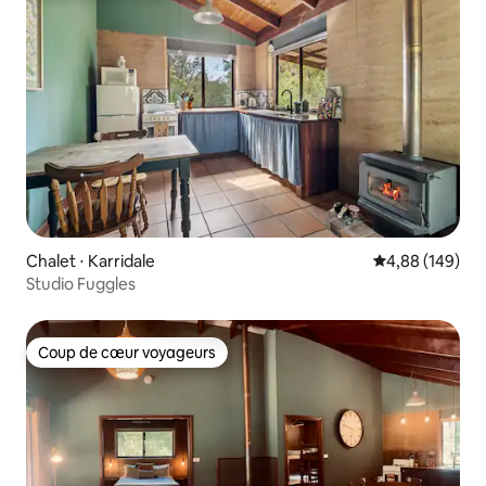
Chalet ⋅ Karridale
Évaluation moy
4,88 (149)
Studio Fuggles
Coup de cœur voyageurs
Coup de cœur voyageurs