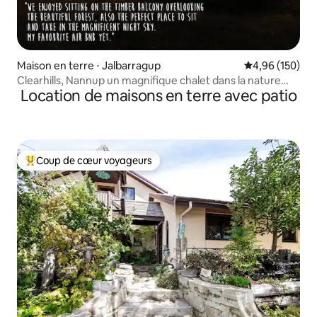
Maison en terre ⋅ Jalbarragup
Évaluation moy
4,96 (150)
Clearhills, Nannup un magnifique chalet dans la nature
Location de maisons en terre avec patio
sauvage
Coup de cœur voyageurs
Coups de cœur voyageurs les plus appréciés