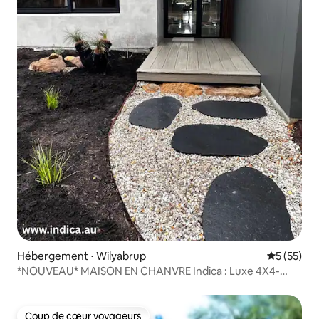
Hébergement ⋅ Wilyabrup
Évaluation
5 (55)
*NOUVEAU* MAISON EN CHANVRE Indica : Luxe 4X4-
Jacuzzi-Cinéma
Coup de cœur voyageurs