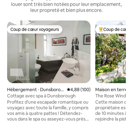
louer sont très bien notées pour leur emplacement,
leur propreté et bien plus encore.
Coup de cœur voyageurs
Coup de cœur 
Coup de cœur voyageurs
Coups de cœur vo
Hébergement ⋅ Dunsborou
Évaluation moyenne sur la base 
4,88 (100)
Maison en terre ⋅ 
gh
iver
Cottage avec spa à Dunsborough
The Rose Window Romantique, su
mesure et privé
Profitez d'une escapade romantique ou
Cette maison créa
voyagez avec toute la famille, y compris
propriétaire est p
vos amis à quatre pattes ! Détendez-
de 10 minutes à p
vous dans le spa ou asseyez-vous près
rejoindre la piste c
du feu et dégustez un verre de vin
conduisez jusqu'à l
rouge pendant que les enfants jouent
vignobles. Nous offrons une maison en