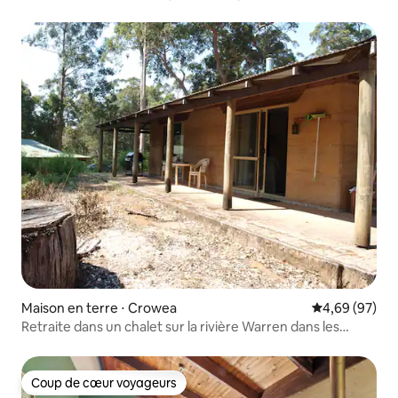
Maison en terre ⋅ Crowea
Évaluation mo
4,69 (97)
Retraite dans un chalet sur la rivière Warren dans les
Karris
Coup de cœur voyageurs
Coup de cœur voyageurs