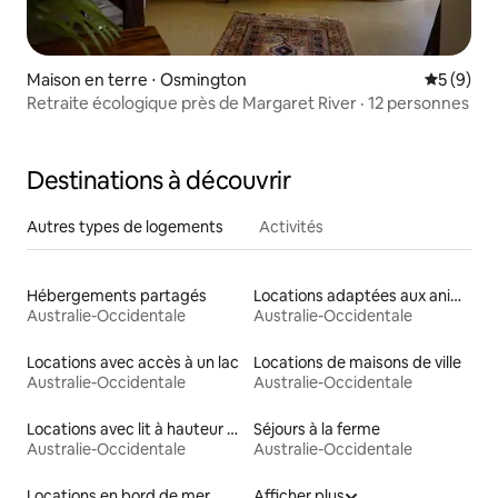
Maison en terre ⋅ Osmington
Évaluatio
5 (9)
Retraite écologique près de Margaret River · 12 personnes
Destinations à découvrir
Autres types de logements
Activités
Hébergements partagés
Locations adaptées aux animaux
Australie-Occidentale
Australie-Occidentale
Locations avec accès à un lac
Locations de maisons de ville
Australie-Occidentale
Australie-Occidentale
Locations avec lit à hauteur adaptée
Séjours à la ferme
Australie-Occidentale
Australie-Occidentale
Locations en bord de mer
Afficher plus