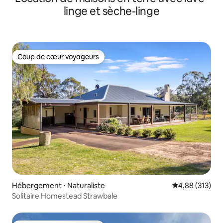
linge et sèche-linge
Coup de cœur voyageurs
Coup de cœur voyageurs
Hébergement ⋅ Naturaliste
Évaluation moy
4,88 (313)
Solitaire Homestead Strawbale