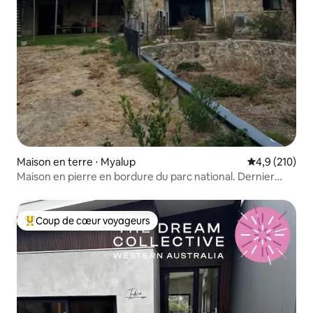
Maison en terre ⋅ Myalup
Évaluation mo
4,9 (210)
Maison en pierre en bordure du parc national. Dernier
étage
Coup de cœur voyageurs
Coups de cœur voyageurs les plus appréciés