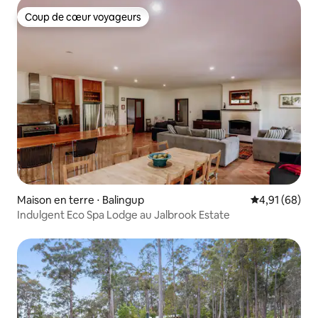
Coup de cœur voyageurs
Coup de cœur voyageurs
Maison en terre ⋅ Balingup
Évaluation mo
4,91 (68)
Indulgent Eco Spa Lodge au Jalbrook Estate