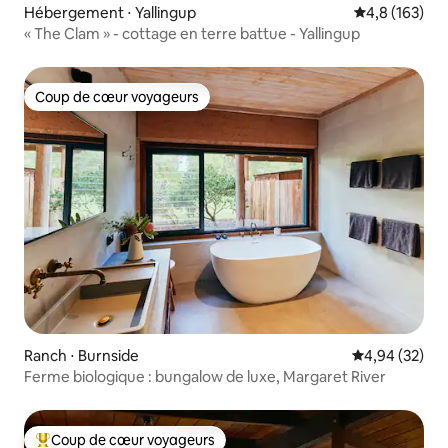
Hébergement ⋅ Yallingup
Évaluation mo
4,8 (163)
« The Clam » - cottage en terre battue - Yallingup
Coup de cœur voyageurs
Coup de cœur voyageurs
Ranch ⋅ Burnside
Évaluation mo
4,94 (32)
Ferme biologique : bungalow de luxe, Margaret River
Coup de cœur voyageurs