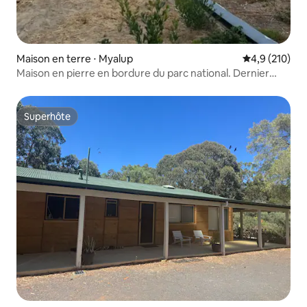
Maison en terre ⋅ Myalup
Évaluation mo
4,9 (210)
Maison en pierre en bordure du parc national. Dernier
étage
Superhôte
Superhôte