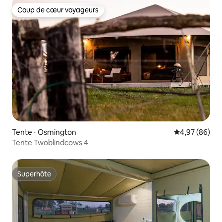
Coup de cœur voyageurs
Coup de cœur voyageurs
Tente ⋅ Osmington
Évaluation mo
4,97 (86)
Tente Twoblindcows 4
Superhôte
Superhôte