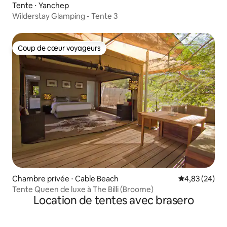
Tente ⋅ Yanchep
Wilderstay Glamping - Tente 3
Coup de cœur voyageurs
Coup de cœur voyageurs
Chambre privée ⋅ Cable Beach
Évaluation mo
4,83 (24)
Tente Queen de luxe à The Billi (Broome)
Location de tentes avec brasero