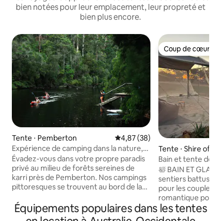
bien notées pour leur emplacement, leur propreté et
bien plus encore.
Coup de cœur vo
Coup de cœur vo
Tente ⋅ Pemberton
Évaluation moyenne sur la base
4,87 (38)
Expérience de camping dans la nature,
Tente ⋅ Shire of 
tout ce dont vous avez besoin
Évadez-vous dans votre propre paradis
Bain et tente de gl
privé au milieu de forêts sereines de
des sentiers battu
🛀 BAIN ET GLAMPI
karri près de Pemberton. Nos campings
sentiers battus, sou
pittoresques se trouvent au bord de la
pour les couples :
rivière Warren, entourés de paysages à
romantique pour 
couper le souffle et de sentiers de
Équipements populaires dans les tentes
escapade entre ami
randonnée pittoresques. Nous installons
Queen Size et un l