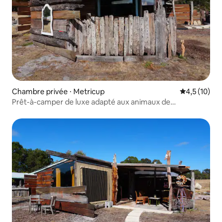
Chambre privée ⋅ Metricup
Évaluation m
4,5 (10)
Prêt-à-camper de luxe adapté aux animaux de
compagnie Ford : Margaret River