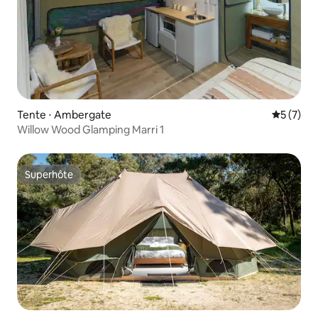
Tente ⋅ Ambergate
Évaluatio
5 (7)
Willow Wood Glamping Marri 1
Superhôte
Superhôte