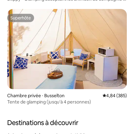
Margaret River
Superhôte
Superhôte
Chambre privée ⋅ Busselton
Évaluation moy
4,84 (385)
Tente de glamping (jusqu'à 4 personnes)
Destinations à découvrir