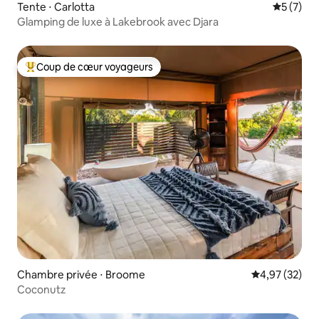
Tente ⋅ Carlotta
Évaluatio
5 (7)
Glamping de luxe à Lakebrook avec Djara
Coup de cœur voyageurs
Coups de cœur voyageurs les plus appréciés
Chambre privée ⋅ Broome
Évaluation mo
4,97 (32)
Coconutz