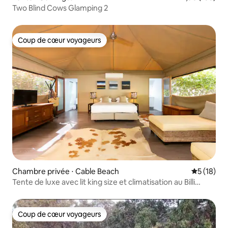
Two Blind Cows Glamping 2
Coup de cœur voyageurs
Coup de cœur voyageurs
Chambre privée ⋅ Cable Beach
Évaluation
5 (18)
Tente de luxe avec lit king size et climatisation au Billi
(Broome)
Coup de cœur voyageurs
Coup de cœur voyageurs