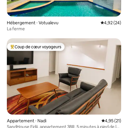
Hébergement ⋅ Votualevu
Évaluation mo
4,92 (24)
La ferme
Coup de cœur voyageurs
Coups de cœur voyageurs les plus appréciés
Appartement ⋅ Nadi
Évaluation mo
4,95 (21)
SandHouse Fidji, appartement 3BR, 5 minutes à pied de la