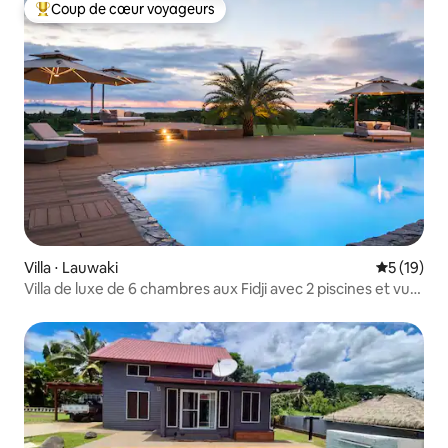
Coup de cœur voyageurs
Coups de cœur voyageurs les plus appréciés
Villa ⋅ Lauwaki
Évaluation
5 (19)
Villa de luxe de 6 chambres aux Fidji avec 2 piscines et vue
sur l'océan !