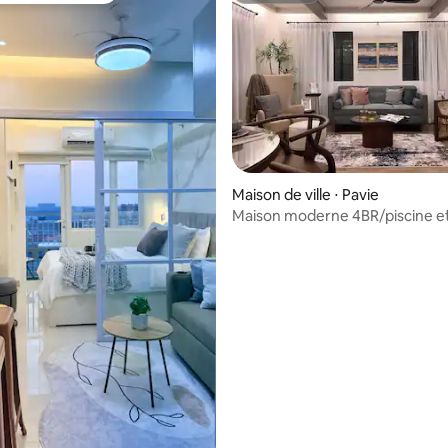
 la base de 85 commentaires : 4,98 sur 5
Maison de ville ⋅ Pavie
Maison moderne 4BR/piscine e
clubhouse/près de l'aéroport