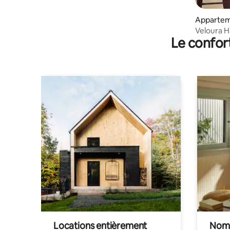
Appartemen
Veloura H
Le confor
SMDC
Locations entièrement
Noma