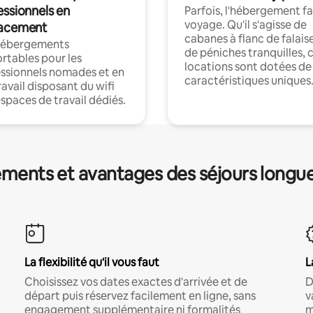
essionnels en
Parfois, l'hébergement fai
voyage. Qu'il s'agisse de
acement
cabanes à flanc de falais
hébergements
de péniches tranquilles, 
rtables pour les
locations sont dotées de
ssionnels nomades et en
caractéristiques uniques
ravail disposant du wifi
espaces de travail dédiés.
ments et avantages des séjours longu
La flexibilité qu'il vous faut
L
Choisissez vos dates exactes d'arrivée et de
D
départ puis réservez facilement en ligne, sans
v
engagement supplémentaire ni formalités
m