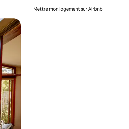
Mettre mon logement sur Airbnb
sant glisser.