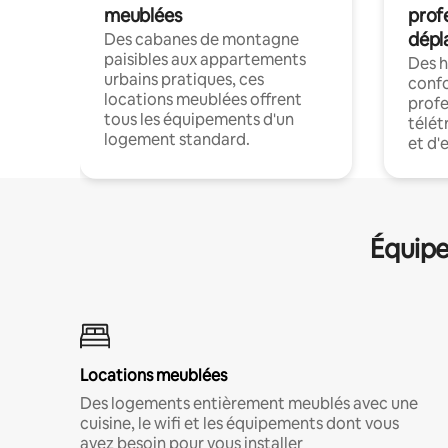
meublées
prof
dépl
Des cabanes de montagne
paisibles aux appartements
Des 
urbains pratiques, ces
confo
locations meublées offrent
profe
tous les équipements d'un
télét
logement standard.
et d'
Équipe
Locations meublées
Des logements entièrement meublés avec une
cuisine, le wifi et les équipements dont vous
avez besoin pour vous installer