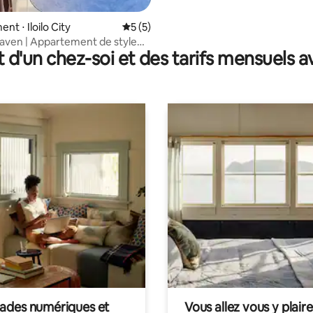
t ⋅ Iloilo City
Évaluation moyenne sur la base de 5 co
5 (5)
aven | Appartement de style
t d'un chez-soi et des tarifs mensuels 
des numériques et
Vous allez vous y plaire