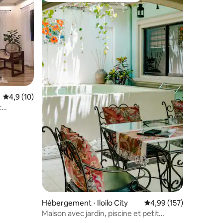
Évaluation moyenne sur la base de 10 commentaires : 4,9 sur 5
4,9 (10)
t
Hébergement ⋅ Iloilo City
Évaluation moyenne sur
4,99 (157)
Maison avec jardin, piscine et petit
déjeuner près de Megaworld