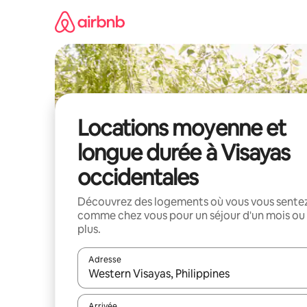
Aller
directement
au
contenu
Locations moyenne et
longue durée à Visayas
occidentales
Découvrez des logements où vous vous sente
comme chez vous pour un séjour d'un mois ou
plus.
Adresse
Lorsque les résultats s'affichent, utilisez les flèc
Arrivée