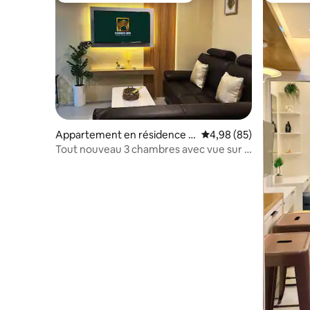
Appartement en résidence ⋅
Évaluation moyenne sur
4,98 (85)
Iloilo City
Tout nouveau 3 chambres avec vue sur la
ville