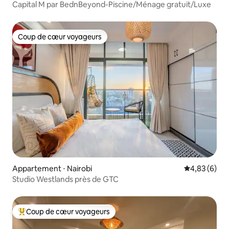
Capital M par BednBeyond-Piscine/Ménage gratuit/Luxe
Coup de cœur voyageurs
Coup de cœur voyageurs
Appartement ⋅ Nairobi
Évaluation m
4,83 (6)
Studio Westlands près de GTC
Coup de cœur voyageurs
Coups de cœur voyageurs les plus appréciés