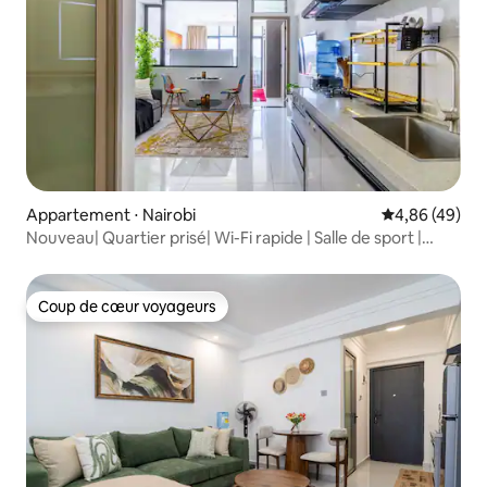
Appartement ⋅ Nairobi
Évaluation mo
4,86 (49)
Nouveau| Quartier prisé| Wi-Fi rapide | Salle de sport |
Transfert depuis l'aéroport
Coup de cœur voyageurs
Coup de cœur voyageurs