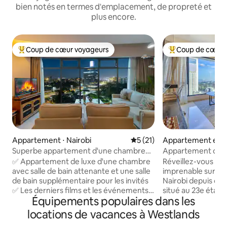
bien notés en termes d'emplacement, de propreté et
plus encore.
Coup de cœur voyageurs
Coup de cœur 
Coups de cœur voyageurs les plus appréciés
Coups de cœur vo
Appartement ⋅ Nairobi
Évaluation moyenne sur la b
5 (21)
Appartement en ré
robi
Superbe appartement d'une chambre
Appartement de l
avec salle de bain privée
23e étage | Vue sur
✅ Appartement de luxe d'une chambre
Réveillez-vous de
supplémentaire, Westlands
proche de GTC
avec salle de bain attenante et une salle
imprenable sur la 
de bain supplémentaire pour les invités
Nairobi depuis ce
✅ Les derniers films et les événements
situé au 23e étage
Équipements populaires dans les
sportifs en direct sont disponibles ✅ Wifi
d'une piscine à dé
haut débit inclus ✅ Sécurité 24h/24 et
d'une salle de spo
locations de vacances à Westlands
7j/7 avec une réception dotée de
Wi-Fi rapide et d'u