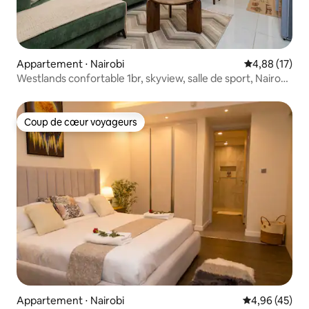
Appartement ⋅ Nairobi
Évaluation mo
4,88 (17)
Westlands confortable 1br, skyview, salle de sport, Nairobi
près de GTC
Coup de cœur voyageurs
Coup de cœur voyageurs
Appartement ⋅ Nairobi
Évaluation mo
4,96 (45)