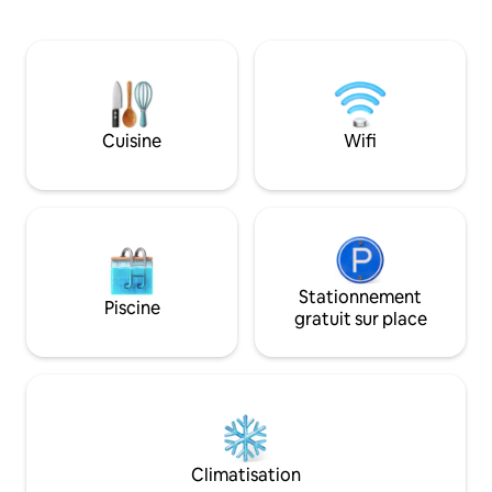
personnel ✅ baies vitrées offrant une
connectée 65 pou
vue imprenable sur l'horizon de Nairobi
sur votre balcon 
✅ Situé au centre, dans le quartier chic
dans un lit King Siz
de Westlands, à proximité de
quelques pas du G
restaurants raffinés, de magasins et des
restaurants, des ca
principales attractions ✅ Proche des
nocturne, parfait 
restaurants et de la vie nocturne ✅
d'affaires ou de loi
Cuisine
Wifi
Accès facile depuis et vers l'aéroport ✅
aéroport aller simp
Piscine chauffée de 25 mètres sur le toit
séjours de 3 nuits 
et salle de sport bien équipée
télétravail avec u
(Remarque : ceci est payé séparément)
rapide et un espac
Stationnement
Piscine
gratuit sur place
Climatisation