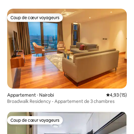
Coup de cœur voyageurs
Coup de cœur voyageurs
Appartement ⋅ Nairobi
Évaluation mo
4,93 (15)
Broadwalk Residency - Appartement de 3 chambres
Coup de cœur voyageurs
Coup de cœur voyageurs