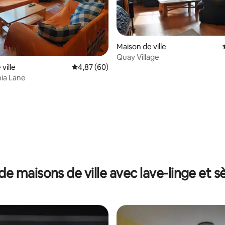
Maison de ville
Quay Village
ville
Évaluation moyenne sur la base de 60 commen
4,87 (60)
hia Lane
sur la base de 28 commentaires : 5 sur 5
de maisons de ville avec lave-linge et s