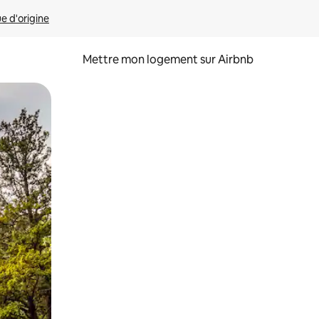
ue d'origine
Mettre mon logement sur Airbnb
sant glisser.