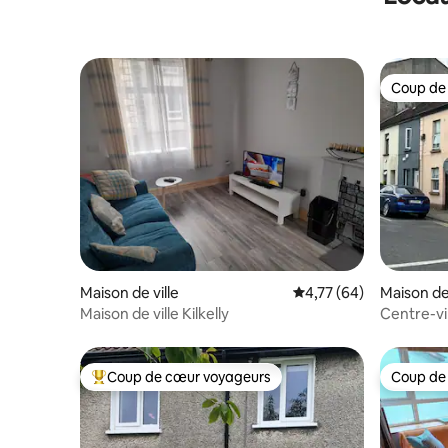
tout ce dont vous avez besoin pour
passer un séjour mémorable au cœur de
la ville de Westport.
Coup de
Coup de
Maison de ville
Évaluation moyenne su
4,77 (64)
Maison de 
Maison de ville Kilkelly
Centre-vil
une belle
Coup de cœur voyageurs
Coup de
Coups de cœur voyageurs les plus appréciés
Coup de