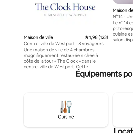
Maison de 
N° 14 - Un
Westport
Le n° 14 e
pittoresqu
cuisine e
Maison de ville
Évaluation moyenne sur
4,98 (123)
salon disp
Centre-ville de Westport - 8 voyageurs
chambre 
Une maison de ville de 4 chambres
lits et el
magnifiquement restaurée nichée à
une petite
côté de la tour « The Clock » dans le
convertie
centre-ville de Westport. Cette
adultes v
Équipements popu
propriété des années 1800 regorge de
y a un po
caractère et de charme du vieux monde.
Internet h
Elle a été rénovée avec soin et dispose
sécurisés sont
de caractéristiques merveilleuses,
de la Gr
notamment des murs en pierre
restaurant
apparente, des fenêtres à guillotine et
vélos et d
des murs traditionnels en crépi de chaux.
stationne
« The Clock House » rayonne avec un
Cuisine
caractère original authentique. Elle est
entièrement modernisée avec une
connexion haut débit par fibre optique et
Locat