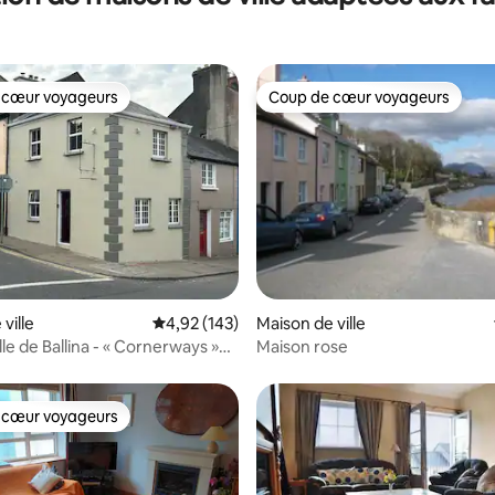
 cœur voyageurs
Coup de cœur voyageurs
 cœur voyageurs
Coup de cœur voyageurs
r la base de 64 commentaires : 4,77 sur 5
ville
Évaluation moyenne sur la base de 143 comme
4,92 (143)
Maison de ville
le de Ballina - « Cornerways »
Maison rose
 maison.
 cœur voyageurs
 cœur voyageurs