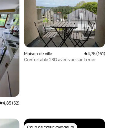
Maison de ville
Évaluation moyenne sur
4,75 (161)
ntaires : 4,88 sur 5
Confortable 2BD avec vue sur la mer
Évaluation moyenne sur la base de 52 commentaires : 4,85 sur 5
4,85 (52)
Coup de cœur voyageurs