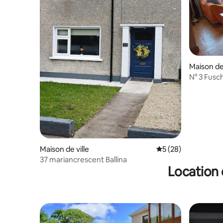
Maison de 
N° 3 Fusc
Maison de ville
Évaluation moyenne 
5 (28)
37 mariancrescent Ballina
Location 