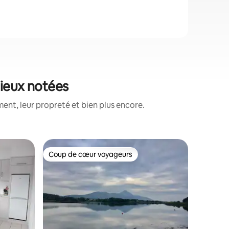
mieux notées
ent, leur propreté et bien plus encore.
Maison de
Coup de cœur voyageurs
Coup
Coup de cœur voyageurs
Coups d
Maison d
au cœur 
Bienvenu
étoiles 
Westport
aménagée
pour les 
équipeme