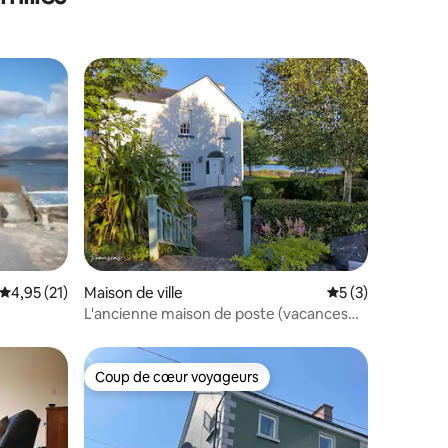
ntaires : 4,92 sur 5
Évaluation moyenne sur la base de 21 commentaires : 4,95 sur 5
4,95 (21)
Maison de ville
Évaluation moyenn
5 (3)
L'ancienne maison de poste (vacances
sur la Voie de l'Atlantique)
Coup de cœur voyageurs
Coup de cœur voyageurs