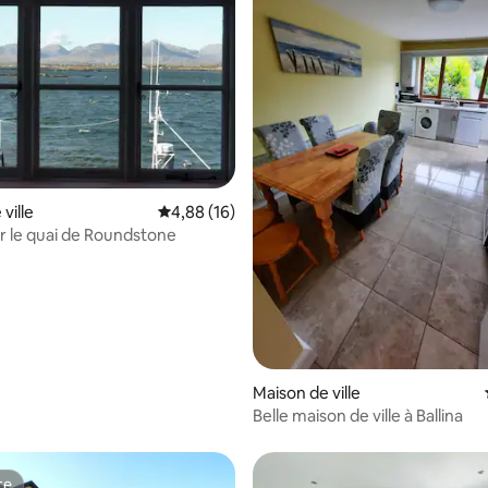
r la base de 61 commentaires : 4,87 sur 5
ville
Évaluation moyenne sur la base de 16 comme
4,88 (16)
r le quai de Roundstone
Maison de ville
Belle maison de ville à Ballina
te