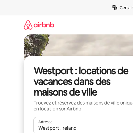
Aller
Certai
directement
au
contenu
Westport : locations de
vacances dans des
maisons de ville
Trouvez et réservez des maisons de ville uniqu
en location sur Airbnb
Adresse
Lorsque les résultats s'affichent, utilisez les flèc