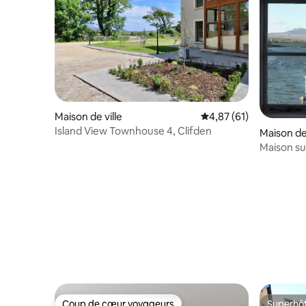
Maison de ville
Évaluation moyenne su
4,87 (61)
Island View Townhouse 4, Clifden
Maison de 
Maison su
Coup de cœur voyageurs
Superhô