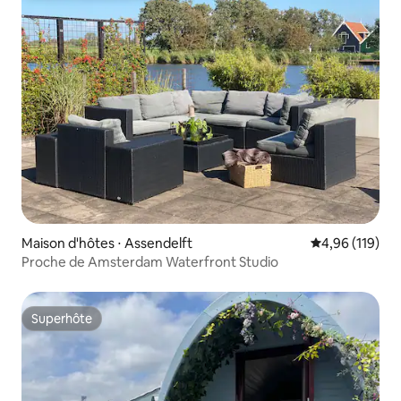
Maison d'hôtes ⋅ Assendelft
Évaluation moy
4,96 (119)
Proche de Amsterdam Waterfront Studio
Superhôte
Superhôte