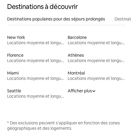
Destinations à découvrir
Destinations populaires pour des séjours prolongés
Destinati
New York
Barcelone
Locations moyenne et longue durée
Locations moyenne et longue durée
Florence
Athènes
Locations moyenne et longue durée
Locations moyenne et longue durée
Miami
Montréal
Locations moyenne et longue durée
Locations moyenne et longue durée
Seattle
Afficher plus
Locations moyenne et longue durée
* Des exclusions peuvent s'appliquer en fonction des zones
géographiques et des logements.