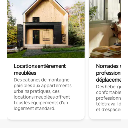
Locations entièrement
Nomades num
meublées
professionnel
déplacement
Des cabanes de montagne
paisibles aux appartements
Des hébergem
urbains pratiques, ces
confortables p
locations meublées offrent
professionnels
tous les équipements d'un
télétravail dis
logement standard.
et d'espaces de