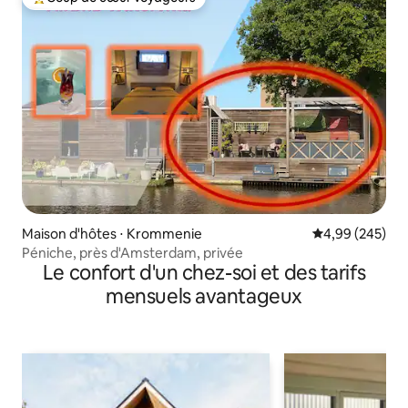
Coups de cœur voyageurs les plus appréciés
Maison d'hôtes ⋅ Krommenie
Évaluation moy
4,99 (245)
Péniche, près d'Amsterdam, privée
Le confort d'un chez-soi et des tarifs
mensuels avantageux